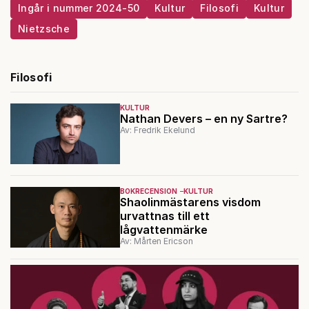
Ingår i nummer 2024-50
Kultur
Filosofi
Kultur
Nietzsche
Filosofi
KULTUR
Nathan Devers – en ny Sartre?
Av: Fredrik Ekelund
BOKRECENSION
KULTUR
Shaolinmästarens visdom
urvattnas till ett
lågvattenmärke
Av: Mårten Ericson