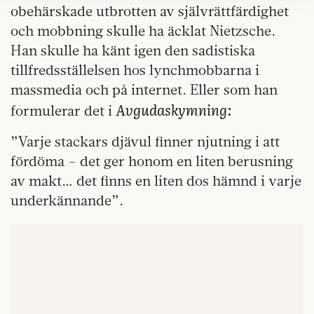
obehärskade utbrotten av självrättfärdighet
kan du göra det
här
.
och mobbning skulle ha äcklat Nietzsche.
Han skulle ha känt igen den sadistiska
tillfredsställelsen hos lynchmobbarna i
massmedia och på internet. Eller som han
Avgudaskymning:
formulerar det i
”Varje stackars djävul finner njutning i att
fördöma – det ger honom en liten berusning
av makt… det finns en liten dos hämnd i varje
underkännande”.