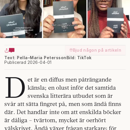
Bjud någon på artikeln
Text: Pella–Maria Petersson
Bild: TikTok
Publicerad 2026-04-01
D
et är en diffus men påträngande
känsla; en olust inför det samtida
svenska litterära utbudet som är
svår att sätta fingret på, men som ändå finns
där. Det handlar inte om att enskilda böcker
är dåliga – tvärtom, mycket är oerhört
välskrivet. Ändå växer frågan starkare: för