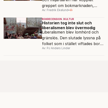
greppet om bokmarknaden,
Av: Fredrik Ekelund
•
filmbolag, tv- och radiokanaler.
Det ska föra Le Pen till seger.
BOKRECENSION
KULTUR
Historien tog inte slut och
liberalismen blev övermodig
Liberalismen blev lomhörd och
gränslös. Den slutade lyssna på
folket som i stället viftades bort
Av: PJ Anders Linder
och misstänkliggjordes. Men kan
liberalismen komma tillbaka?