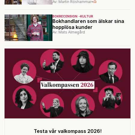
Av: Martin Röshammar
•
BOKRECENSION
KULTUR
Bokhandlaren som älskar sina
hopplösa kunder
Av: Mats Almegård
Testa vår valkompass 2026!