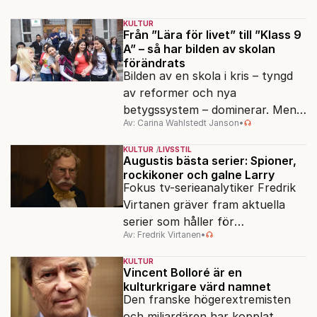
ned i förmån för "kultur". Känns
det igen?
KULTUR
Från ”Lära för livet” till ”Klass 9
A” – så har bilden av skolan
förändrats
Bilden av en skola i kris – tyngd
av reformer och nya
betygssystem – dominerar. Men
Av: Carina Wahlstedt Janson
•
vem äger berättelsen om skolan?
KULTUR
LIVSSTIL
Augustis bästa serier: Spioner,
rockikoner och galne Larry
Fokus tv-serieanalytiker Fredrik
Virtanen gräver fram aktuella
serier som håller för
Av: Fredrik Virtanen
•
augustisoffan – när
sensommarmörkret smyger sig
KULTUR
på och tv-utbudet blir din bästa
Vincent Bolloré är en
kulturkrigare värd namnet
vän.
Den franske högerextremisten
och miljardären har kopplat