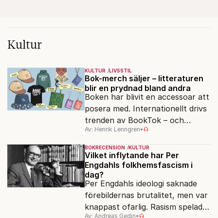
Kultur
KULTUR
LIVSSTIL
Bok-merch säljer – litteraturen
blir en prydnad bland andra
Boken har blivit en accessoar att
posera med. Internationellt drivs
trenden av BookTok – och
Av: Henrik Lenngren
•
förlagen följer efter.
BOKRECENSION
KULTUR
Vilket inflytande har Per
Engdahls folkhemsfascism i
dag?
Per Engdahls ideologi saknade
förebildernas brutalitet, men var
knappast ofarlig. Rasism spelades
Av: Andreas Gedin
•