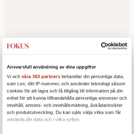
Ansvarsfull användning av dina uppgifter
Majoriteten av de svenska bokförlagens
Vi och
våra 363 partners
behandlar din personliga data,
utgivna författare befinner sig över
som t.ex. ditt IP-nummer, och använder teknologi såsom
medelåldern. Bland de 20 mest sålda
cookies för att lagra och få tillgång till information på din
boktitlarna under 2025 återfinns knappt en
enhet för att kunna tillhandahålla personliga annonser och
innehåll, annons- och innehållsmätning, åskådarinsikter
handfull författare under 40. Men utanför
och produktutveckling. Du kan själv välja vilka som får
dessa förlags-exklusiva rum rör sig en armé
använda din data och i vilka syften.
av unga människor som skriver. Som
färdigställer hela romaner utan att få in en fot
Ta reda på mer om hur dina personliga uppgifter