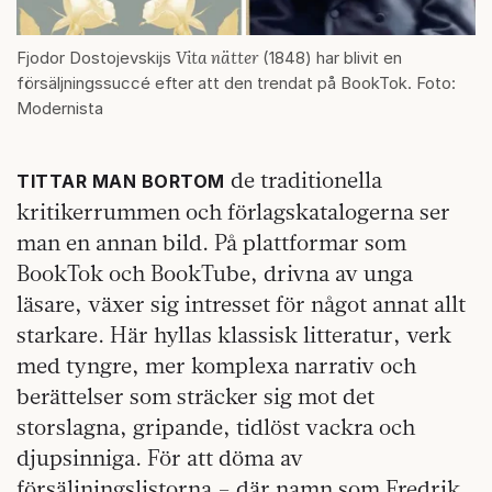
Vita nätter
Fjodor Dostojevskijs
(1848) har blivit en
försäljningssuccé efter att den trendat på BookTok. Foto:
Modernista
de traditionella
TITTAR MAN BORTOM
kritikerrummen och förlagskatalogerna ser
man en annan bild. På plattformar som
BookTok och BookTube, drivna av unga
läsare, växer sig intresset för något annat allt
starkare. Här hyllas klassisk litteratur, verk
med tyngre, mer komplexa narrativ och
berättelser som sträcker sig mot det
storslagna, gripande, tidlöst vackra och
djupsinniga. För att döma av
försäljningslistorna – där namn som Fredrik