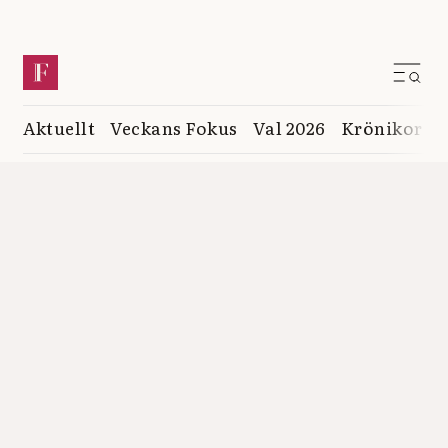
Aktuellt
Veckans Fokus
Val 2026
Krönikor
K