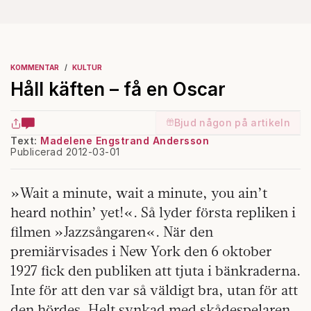
KOMMENTAR
KULTUR
Håll käften – få en Oscar
Bjud någon på artikeln
Text:
Madelene Engstrand Andersson
Publicerad 2012-03-01
»Wait a minute, wait a minute, you ain’t
heard nothin’ yet!«. Så lyder första repliken i
filmen »Jazzsångaren«. När den
premiärvisades i New York den 6 oktober
1927 fick den publiken att tjuta i bänkraderna.
Inte för att den var så väldigt bra, utan för att
den hördes. Helt synkad med skådespelaren