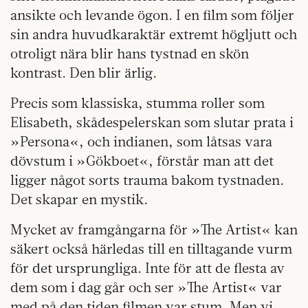
ansikte och levande ögon. I en film som följer
sin andra huvud­karaktär extremt högljutt och
otroligt nära blir hans tystnad en skön
kontrast. Den blir ärlig.
Precis som klassiska, stumma roller som
Elisabeth, skådespelerskan som slutar prata i
»Persona«, och indianen, som låtsas vara
dövstum i »Gökboet«, förstår man att det
ligger något sorts trauma bakom tystnaden.
Det skapar en mystik.
Mycket av framgångarna för »The Artist« kan
säkert också härledas till en tilltagande vurm
för det ursprungliga. Inte för att de flesta av
dem som i dag går och ser »The Artist« var
med på den tiden filmen var stum. Men vi