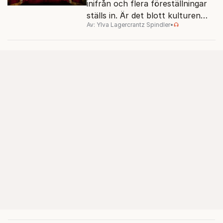
inifrån och flera föreställningar
ställs in. Är det blott kulturen
Av: Ylva Lagercrantz Spindler
•
som kan rädda konsten när
pengarna tryter?