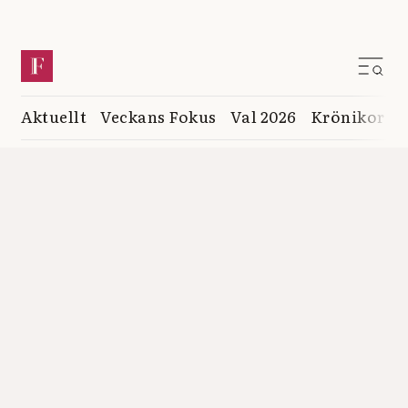
Aktuellt
Veckans Fokus
Val 2026
Krönikor
K