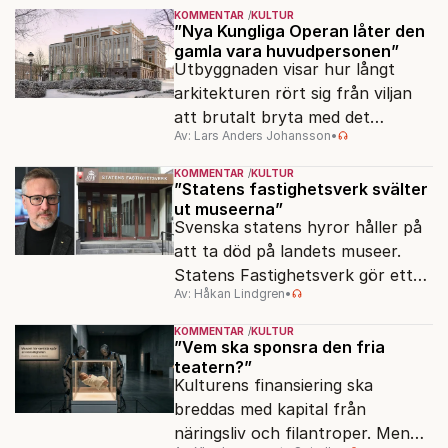
KOMMENTAR
KULTUR
”Nya Kungliga Operan låter den
gamla vara huvudpersonen”
Utbyggnaden visar hur långt
arkitekturen rört sig från viljan
att brutalt bryta med det
Av: Lars Anders Johansson
•
förflutna. Men varför är man så
rädd för detaljer?
KOMMENTAR
KULTUR
”Statens fastighetsverk svälter
ut museerna”
Svenska statens hyror håller på
att ta död på landets museer.
Statens Fastighetsverk gör ett
Av: Håkan Lindgren
•
överskott på 800 miljoner kronor
samtidigt som samlingarna hotas.
KOMMENTAR
KULTUR
”Vem ska sponsra den fria
teatern?”
Kulturens finansiering ska
breddas med kapital från
näringsliv och filantroper. Men