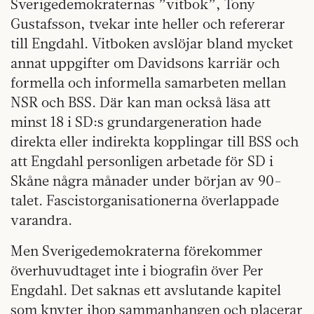
Sverigedemokraternas ”vitbok”, Tony
Gustafsson, tvekar inte heller och refererar
till Engdahl. Vitboken avslöjar bland mycket
annat uppgifter om Davidsons karriär och
formella och informella samarbeten mellan
NSR och BSS. Där kan man också läsa att
minst 18 i SD:s grundargeneration hade
direkta eller indirekta kopplingar till BSS och
att Engdahl personligen arbetade för SD i
Skåne några månader under början av 90-
talet. Fascistorganisationerna överlappade
varandra.
Men Sverigedemokraterna förekommer
överhuvudtaget inte i biografin över Per
Engdahl. Det saknas ett avslutande kapitel
som knyter ihop sammanhangen och placerar