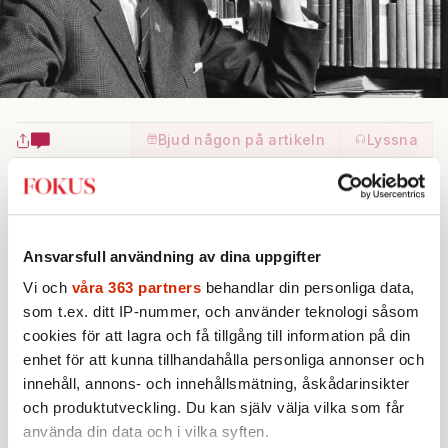
Bjud någon på artikeln
Lyssna
Text:
Andreas Gedin
Bild: TT
Publicerad 2026-08-04
I
Ansvarsfull användning av dina uppgifter
Vi och
våra 363 partners
behandlar din personliga data,
ntresset för svensk fascism, inklusive
som t.ex. ditt IP-nummer, och använder teknologi såsom
cookies för att lagra och få tillgång till information på din
enhet för att kunna tillhandahålla personliga annonser och
nazism, verkar ha ökat under senare tid. Den
innehåll, annons- och innehållsmätning, åskådarinsikter
kan ha att göra med att Sverige inte har
och produktutveckling. Du kan själv välja vilka som får
lyckats göra upp med sin historia, samtidigt
använda din data och i vilka syften.