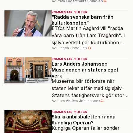
Av: Ylva Lagercrantz Spindler
•
frågan är, vilken kultur?
KOMMENTAR
KULTUR
”Rädda svenska barn från
kulturlösheten”
ETC:s Martin Aagård vill "rädda
våra barn från Lars Trägårdh". I
själva verket ger kulturkanon i
Av: Linnea Lindquist
•
skolan alla samma tillgång till den
svenska kulturen.
KOMMENTAR
KULTUR
Lars Anders Johansson:
Museidöden är statens eget
verk
Museerna blir förlorare när
staten leker affär med sig själv.
Statens fastighetsverk gör stora
Av: Lars Anders Johansson
•
överskott – samtidigt som
museer hotas av nedläggning.
KOMMENTAR
KULTUR
Ska kranbilsbaletten rädda
Kungliga Operan?
Kungliga Operan faller sönder