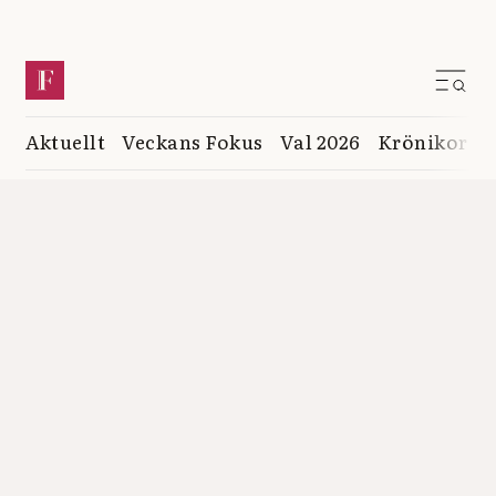
Aktuellt
Veckans Fokus
Val 2026
Krönikor
K