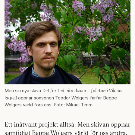
Det for två vita duvor – folkton i Vikens
Men sin nya skiva
kapell
öppnar sonsonen Teodor Wolgers farfar Beppe
Wolgers värld förs oss. Foto: Mikael Timm
Ett inåtvänt projekt alltså. Men skivan öppnar
samtidigt Beppe Wolgers värld för oss andra.