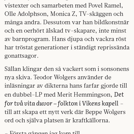
vistexter och samarbeten med Povel Ramel,
Olle Adolphson, Monica Z, TV-skäggen och
många andra. Dessutom var han bildkonstnär
och en oerhört älskad tv-skapare, inte minst
av barnprogram. Hans djupa och vackra röst
har tröstat generationer i ständigt reprissända
gonattsagor.
Sällan klingar den så vackert som i sonsonens
nya skiva. Teodor Wolgers använder de
inläsningar av dikterna hans farfar gjorde till
Det
en dubbel-LP med Merit Hemmingson,
for två vita duvor – folkton i Vikens kapell
–
till att skapa ett nytt verk där Beppe Wolgers
ord och själva platsen är kraftkällorna.
– Första gången jag kom till