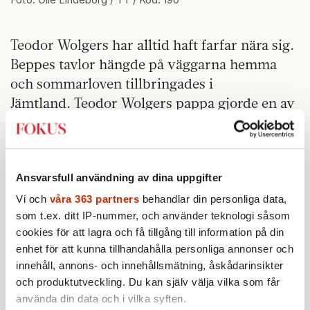
Teodor Wolgers har alltid haft farfar nära sig.
Beppes tavlor hängde på väggarna hemma
och sommarloven tillbringades i
Jämtland. Teodor Wolgers pappa gjorde en av
Dunderklumpen
rollerna i
, farmor och en
faster var också med. Skivprojektet är ett sätt
att börja ett samtal med den farfar Teodor
Ansvarsfull användning av dina uppgifter
Wolgers alltid saknat.
Vi och
våra 363 partners
behandlar din personliga data,
­–Det finns en sorg i att inte få träffa den
som t.ex. ditt IP-nummer, och använder teknologi såsom
personen man är så starkt förknippad med.
cookies för att lagra och få tillgång till information på din
Jag är stolt över honom och jag får ju lite
enhet för att kunna tillhandahålla personliga annonser och
innehåll, annons- och innehållsmätning, åskådarinsikter
utrymme av namnet. Farfar var en grumlig
och produktutveckling. Du kan själv välja vilka som får
del av min existens som jag behövde göra upp
använda din data och i vilka syften.
med. Han hade ju kunnat leva till han var 85,