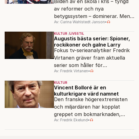
Bilden av en skola i kris – tyngd
av reformer och nya
betygssystem – dominerar. Men
Av: Carina Wahlstedt Janson
•
vem äger berättelsen om skolan?
KULTUR
LIVSSTIL
Augustis bästa serier: Spioner,
rockikoner och galne Larry
Fokus tv-serieanalytiker Fredrik
Virtanen gräver fram aktuella
serier som håller för
Av: Fredrik Virtanen
•
augustisoffan – när
sensommarmörkret smyger sig
KULTUR
på och tv-utbudet blir din bästa
Vincent Bolloré är en
kulturkrigare värd namnet
vän.
Den franske högerextremisten
och miljardären har kopplat
greppet om bokmarknaden,
Av: Fredrik Ekelund
•
filmbolag, tv- och radiokanaler.
Det ska föra Le Pen till seger.