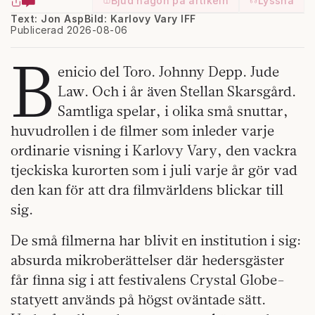
Bjud någon på artikeln
Lyssna
Text: Jon Asp
Bild: Karlovy Vary IFF
Publicerad 2026-08-06
B
enicio del Toro. Johnny Depp. Jude
Law. Och i år även Stellan Skarsgård.
Samtliga spelar, i olika små snuttar,
huvudrollen i de filmer som inleder varje
ordinarie visning i Karlovy Vary, den vackra
tjeckiska kurorten som i juli varje år gör vad
den kan för att dra filmvärldens blickar till
sig.
De små filmerna har blivit en institution i sig:
absurda mikroberättelser där hedersgäster
får finna sig i att festivalens Crystal Globe-
statyett används på högst oväntade sätt.