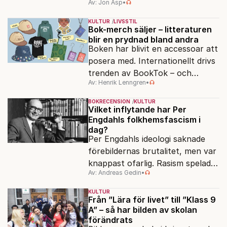
Av: Jon Asp
•
filmfestival – en plats där
Hollywoodglans möter
KULTUR
LIVSSTIL
egensinnighet.
Bok-merch säljer – litteraturen
blir en prydnad bland andra
Boken har blivit en accessoar att
posera med. Internationellt drivs
trenden av BookTok – och
Av: Henrik Lenngren
•
förlagen följer efter.
BOKRECENSION
KULTUR
Vilket inflytande har Per
Engdahls folkhemsfascism i
dag?
Per Engdahls ideologi saknade
förebildernas brutalitet, men var
knappast ofarlig. Rasism spelades
Av: Andreas Gedin
•
ned i förmån för "kultur". Känns
det igen?
KULTUR
Från ”Lära för livet” till ”Klass 9
A” – så har bilden av skolan
förändrats