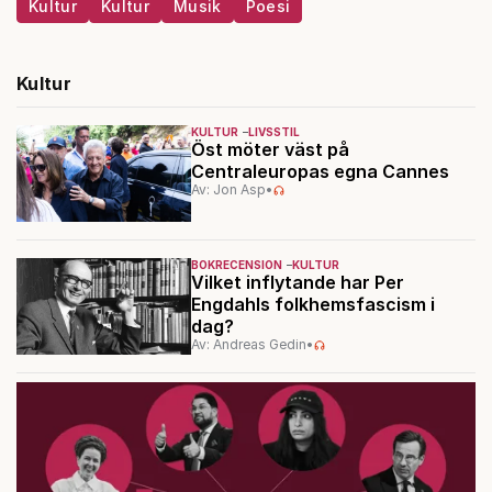
Kultur
Kultur
Musik
Poesi
Kultur
KULTUR
LIVSSTIL
Öst möter väst på
Centraleuropas egna Cannes
Av: Jon Asp
•
BOKRECENSION
KULTUR
Vilket inflytande har Per
Engdahls folkhemsfascism i
dag?
Av: Andreas Gedin
•