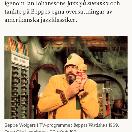
Jazz på svenska
igenom Jan Johanssons
och
tänkte på Beppes egna översättningar av
amerikanska jazzklassiker.
Beppes Värdshus
Beppe Wolgers i TV-programmet
1969.
Foto: Olle Lindeborg / TT / Kod: 190