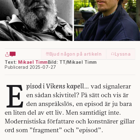
Bjud någon på artikeln
Lyssna
Text:
Mikael Timm
Bild: TT/Mikael Timm
Publicerad 2025-07-27
E
pisod i Vikens kapell
… vad signalerar
en sådan skivtitel? På sätt och vis är
den anspråkslös, en episod är ju bara
en liten del av ett liv. Men samtidigt inte.
Modernistiska författare och konstnärer gillar
ord som ”fragment” och ”episod”.