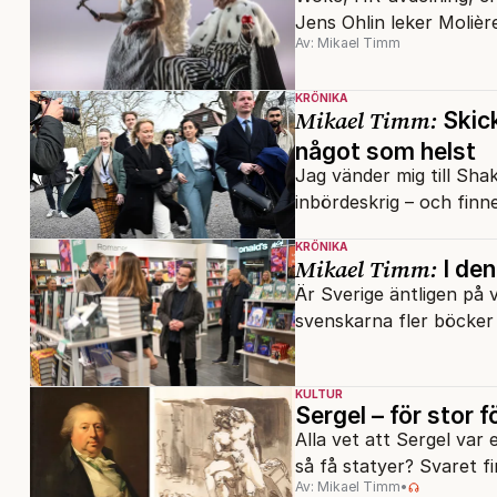
Jens Ohlin leker Moliè
Av: Mikael Timm
KRÖNIKA
Mikael Timm:
Skick
något som helst
Jag vänder mig till Sh
inbördeskrig – och finn
KRÖNIKA
Mikael Timm:
I den
Är Sverige äntligen på 
svenskarna fler böcker
KULTUR
Sergel – för stor f
Alla vet att Sergel va
så få statyer? Svaret fi
Av: Mikael Timm
•