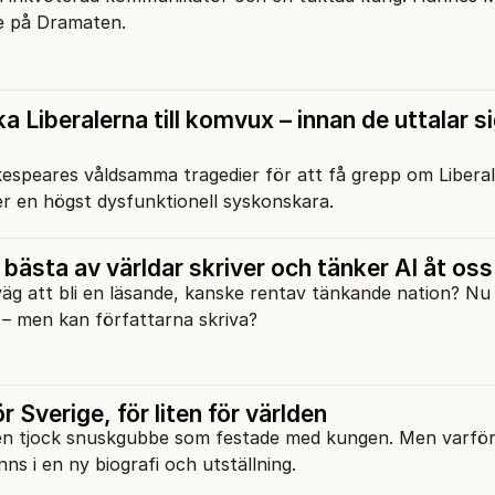
re på Dramaten.
a Liberalerna till komvux – innan de uttalar s
akespeares våldsamma tragedier för att få grepp om Libera
er en högst dysfunktionell syskonskara.
 bästa av världar skriver och tänker AI åt oss
väg att bli en läsande, kanske rentav tänkande nation? Nu
 – men kan författarna skriva?
ör Sverige, för liten för världen
r en tjock snuskgubbe som festade med kungen. Men varför
nns i en ny biografi och utställning.