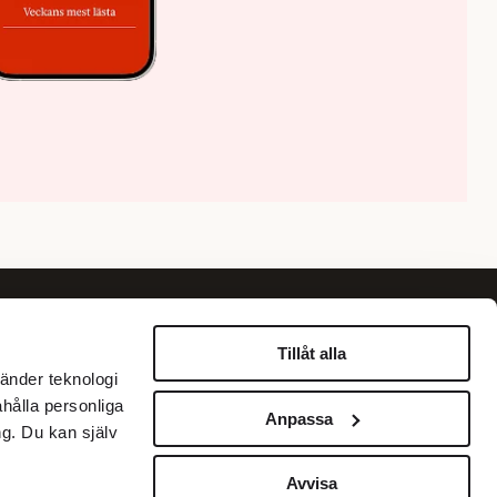
Om oss
Information
Tillåt alla
änder teknologi
Om Fokus
Personuppgiftspolicy
ahålla personliga
Anpassa
Annonsera
Betalningar med Klarna
g. Du kan själv
Köpvillkor
Kundservice
Avvisa