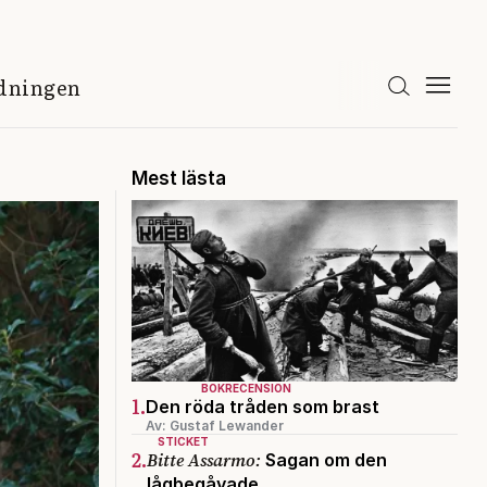
idningen
Mest lästa
BOKRECENSION
1.
Den röda tråden som brast
Av: Gustaf Lewander
STICKET
2.
Bitte Assarmo:
Sagan om den
lågbegåvade