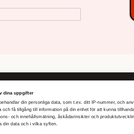
v dina uppgifter
Följ oss
ehandlar din personliga data, som t.ex. ditt IP-nummer, och anv
Facebook
och få tillgång till information på din enhet för att kunna tillhand
X
ons- och innehållsmätning, åskådarinsikter och produktutvecklin
 din data och i vilka syften.