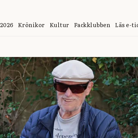
 2026
Krönikor
Kultur
Fackklubben
Läs e-t