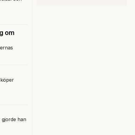
ig om
lernas
 köper
 gjorde han