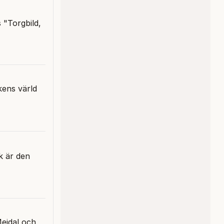
 "Torgbild,
kens värld
k är den
eidal och