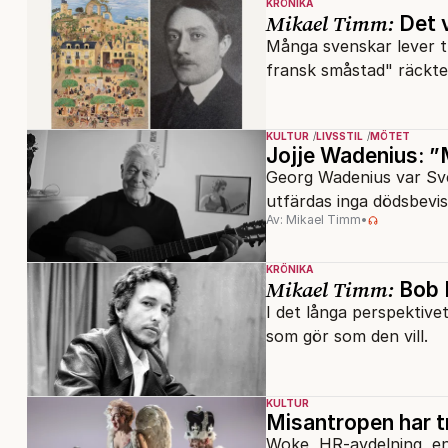
KRÖNIKA
Mikael Timm:
Det v
Många svenskar lever tr
fransk småstad" räckte 
KULTUR
LIVSSTIL
MÖTET
Jojje Wadenius: ”
Georg Wadenius var Sver
utfärdas inga dödsbevis.
Av: Mikael Timm
•
KRÖNIKA
Mikael Timm:
Bob D
I det långa perspektive
som gör som den vill.
KULTUR
Misantropen har t
Woke, HR-avdelning, e