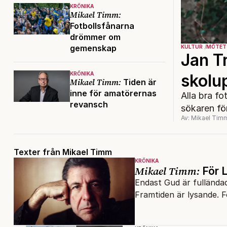
KRÖNIKA
Mikael Timm:
Fotbollsfånarna
drömmer om
gemenskap
KULTUR
MÖTET
Jan Tr
KRÖNIKA
skolu
Mikael Timm:
Tiden är
inne för amatörernas
Alla bra fo
revansch
sökaren för
Av: Mikael Tim
Texter från Mikael Timm
KRÖNIKA
Mikael Timm:
För 
Endast Gud är fulländad
Framtiden är lysande. 