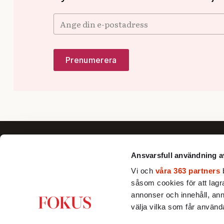
Ansvarsfull användning a
Vi och
våra 363 partners
b
såsom cookies för att lagra 
Fokus förklarar, fördjupar och ger nya
annonser och innehåll, ann
perspektiv till dig som vill se bortom
välja vilka som får använda
det dagsaktuella och förstå Sverige
och världen bättre.