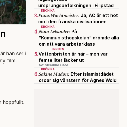
ursprungsbefolkningen i Filipstad
KRÖNIKA
3.
Frans Wachtmeister:
Ja, AC är ett hot
mot den franska civilisationen
KRÖNIKA
4.
en
Nina Lekander:
På
”Kommunisthögskolan” drömde alla
om att vara arbetarklass
INRIKES
5.
är han ser i
Vattenbristen är här – men var
femte liter läcker ut
ny film.
Av: Susanne Gäre
KRÖNIKA
6.
Sakine Madon:
Efter islamistdådet
oroar sig vänstern för Agnes Wold
r hoppfullt.