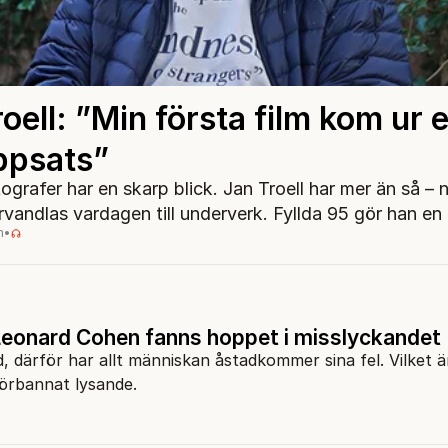
oell: ”Min första film kom ur 
ppsats”
tografer har en skarp blick. Jan Troell har mer än så – n
vandlas vardagen till underverk. Fyllda 95 gör han en 
m
•
Leonard Cohen fanns hoppet i misslyckandet
, därför har allt människan åstadkommer sina fel. Vilket ä
Förbannat lysande.