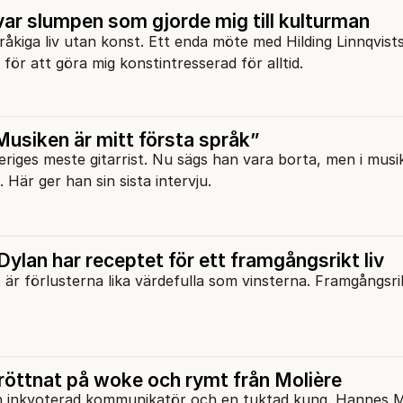
ar slumpen som gjorde mig till kulturman
åkiga liv utan konst. Ett enda möte med Hilding Linnqvists
för att göra mig konstintresserad för alltid.
Musiken är mitt första språk”
iges meste gitarrist. Nu sägs han vara borta, men i musi
 Här ger han sin sista intervju.
ylan har receptet för ett framgångsrikt liv
t är förlusterna lika värdefulla som vinsterna. Framgångsri
röttnat på woke och rymt från Molière
n inkvoterad kommunikatör och en tuktad kung. Hannes M