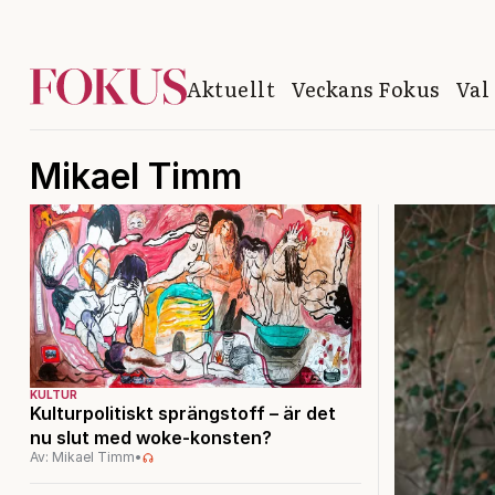
Aktuellt
Veckans Fokus
Val
Mikael Timm
KULTUR
Kulturpolitiskt sprängstoff – är det
nu slut med woke-konsten?
Av: Mikael Timm
•