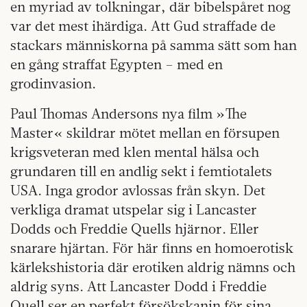
en myriad av tolkningar, där bibelspåret nog
var det mest ihärdiga. Att Gud straffade de
stackars människorna på samma sätt som han
en gång straffat Egypten – med en
grodinvasion.
Paul Thomas Andersons nya film »The
Master« skildrar mötet mellan en försupen
krigsveteran med klen mental hälsa och
grundaren till en andlig sekt i femtiotalets
USA. Inga grodor avlossas från skyn. Det
verkliga dramat utspelar sig i Lancaster
Dodds och Freddie Quells hjärnor. Eller
snarare hjärtan. För här finns en homoerotisk
kärlekshistoria där erotiken aldrig nämns och
aldrig syns. Att Lancaster Dodd i Freddie
Quell ser en perfekt försökskanin för sina