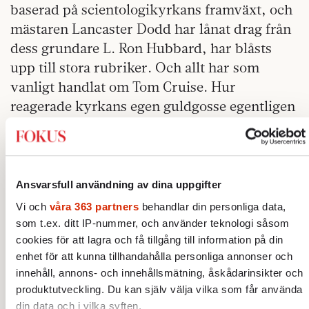
baserad på scientologikyrkans framväxt, och
mästaren Lancaster Dodd har lånat drag från
dess grundare L. Ron Hubbard, har blåsts
upp till stora rubriker. Och allt har som
vanligt handlat om Tom Cruise. Hur
reagerade kyrkans egen guldgosse egentligen
på vännen Andersons skildring?
Ett tips: glöm det där.
Det är lite som med grodorna, stora
Ansvarsfull användning av dina uppgifter
sensationer som överskuggar de små.
Vi och
våra 363 partners
behandlar din personliga data,
som t.ex. ditt IP-nummer, och använder teknologi såsom
»The Master« har biopremiär den 1 februari.
cookies för att lagra och få tillgång till information på din
enhet för att kunna tillhandahålla personliga annonser och
innehåll, annons- och innehållsmätning, åskådarinsikter och
produktutveckling. Du kan själv välja vilka som får använda
din data och i vilka syften.