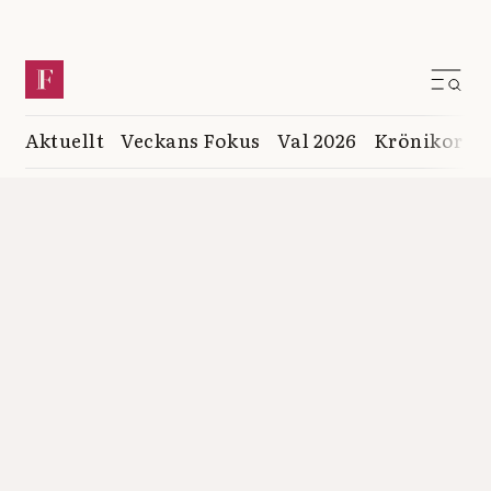
Aktuellt
Veckans Fokus
Val 2026
Krönikor
K