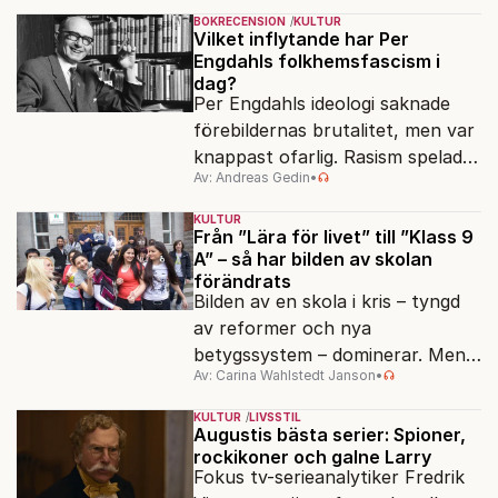
BOKRECENSION
KULTUR
Vilket inflytande har Per
Engdahls folkhemsfascism i
dag?
Per Engdahls ideologi saknade
förebildernas brutalitet, men var
knappast ofarlig. Rasism spelades
Av: Andreas Gedin
•
ned i förmån för "kultur". Känns
det igen?
KULTUR
Från ”Lära för livet” till ”Klass 9
A” – så har bilden av skolan
förändrats
Bilden av en skola i kris – tyngd
av reformer och nya
betygssystem – dominerar. Men
Av: Carina Wahlstedt Janson
•
vem äger berättelsen om skolan?
KULTUR
LIVSSTIL
Augustis bästa serier: Spioner,
rockikoner och galne Larry
Fokus tv-serieanalytiker Fredrik