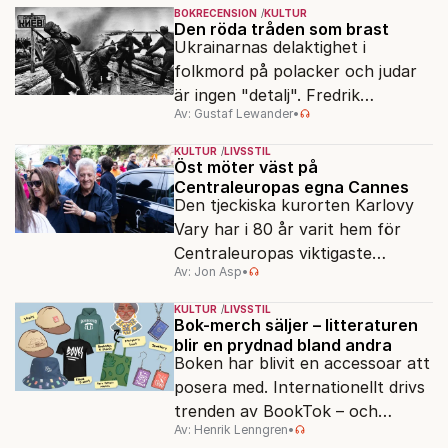
BOKRECENSION
KULTUR
Den röda tråden som brast
Ukrainarnas delaktighet i
folkmord på polacker och judar
är ingen "detalj". Fredrik
Av: Gustaf Lewander
•
Segerfeldts iver att skildra den
ryska imperialismen leder till en
KULTUR
LIVSSTIL
förenklad bild av historien.
Öst möter väst på
Centraleuropas egna Cannes
Den tjeckiska kurorten Karlovy
Vary har i 80 år varit hem för
Centraleuropas viktigaste
Av: Jon Asp
•
filmfestival – en plats där
Hollywoodglans möter
KULTUR
LIVSSTIL
egensinnighet.
Bok-merch säljer – litteraturen
blir en prydnad bland andra
Boken har blivit en accessoar att
posera med. Internationellt drivs
trenden av BookTok – och
Av: Henrik Lenngren
•
förlagen följer efter.