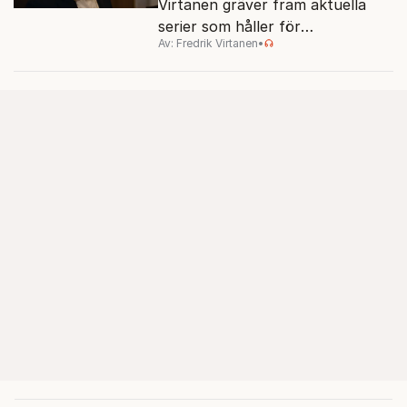
Virtanen gräver fram aktuella
serier som håller för
Av: Fredrik Virtanen
•
augustisoffan – när
sensommarmörkret smyger sig
på och tv-utbudet blir din bästa
vän.