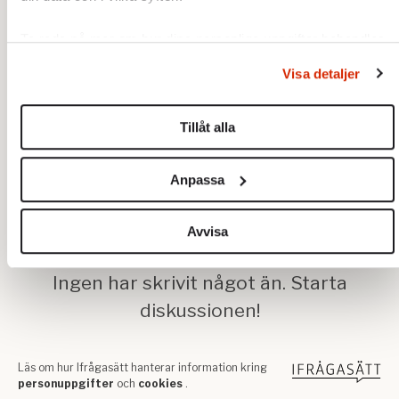
Ta reda på mer om hur dina personliga uppgifter behandlas
och ställ in dina preferenser i
detaljsektionen
. Du kan
Visa detaljer
ändra eller dra tillbaka ditt samtycke när som helst från
cookie-förklaringen.
Tillåt alla
Vi använder enhetsidentifierare för att anpassa innehållet
och annonserna till användarna, tillhandahålla funktioner för
Anpassa
sociala medier och analysera vår trafik. Vi vidarebefordrar
även sådana identifierare och annan information från din
enhet till de sociala medier och annons- och analysföretag
Avvisa
som vi samarbetar med. Dessa kan i sin tur kombinera
informationen med annan information som du har
tillhandahållit eller som de har samlat in när du har använt
deras tjänster.
Om du vill läsa mer om hur vi hanterar personuppgifter kan
du göra det
här
.