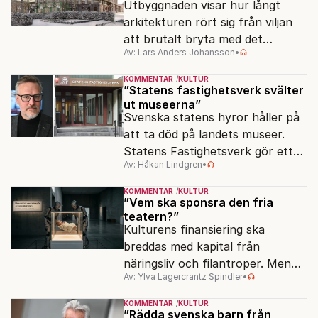
Utbyggnaden visar hur långt
arkitekturen rört sig från viljan
att brutalt bryta med det
Av: Lars Anders Johansson
•
förflutna. Men varför är man så
rädd för detaljer?
KOMMENTAR
KULTUR
”Statens fastighetsverk svälter
ut museerna”
Svenska statens hyror håller på
att ta död på landets museer.
Statens Fastighetsverk gör ett
Av: Håkan Lindgren
•
överskott på 800 miljoner kronor
samtidigt som samlingarna hotas.
KOMMENTAR
KULTUR
”Vem ska sponsra den fria
teatern?”
Kulturens finansiering ska
breddas med kapital från
näringsliv och filantroper. Men
Av: Ylva Lagercrantz Spindler
•
frågan är, vilken kultur?
KOMMENTAR
KULTUR
”Rädda svenska barn från