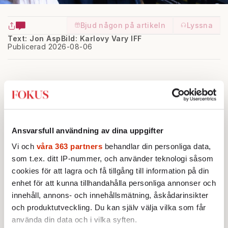
Bjud någon på artikeln
Lyssna
Text: Jon Asp
Bild: Karlovy Vary IFF
Publicerad 2026-08-06
B
enicio del Toro. Johnny Depp. Jude
Ansvarsfull användning av dina uppgifter
Vi och
våra 363 partners
behandlar din personliga data,
Law. Och i år även Stellan Skarsgård.
som t.ex. ditt IP-nummer, och använder teknologi såsom
Samtliga spelar, i olika små snuttar,
cookies för att lagra och få tillgång till information på din
huvudrollen i de filmer som inleder varje
enhet för att kunna tillhandahålla personliga annonser och
ordinarie visning i Karlovy Vary, den vackra
innehåll, annons- och innehållsmätning, åskådarinsikter
tjeckiska kurorten som i juli varje år gör vad
och produktutveckling. Du kan själv välja vilka som får
den kan för att dra filmvärldens blickar till
använda din data och i vilka syften.