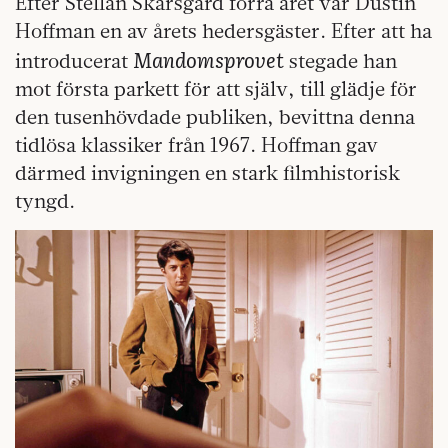
Efter Stellan Skarsgård förra året var Dustin
Hoffman en av årets hedersgäster. Efter att ha
Mandomsprovet
introducerat
stegade han
mot första parkett för att själv, till glädje för
den tusenhövdade publiken, bevittna denna
tidlösa klassiker från 1967. Hoffman gav
därmed invigningen en stark filmhistorisk
tyngd.