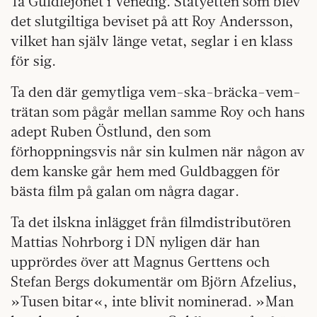
Ta Guldlejonet i Venedig. Statyetten som blev
det slutgiltiga beviset på att Roy Andersson,
vilket han själv länge vetat, seglar i en klass
för sig.
Ta den där gemytliga vem-ska-bräcka-vem-
trätan som pågår mellan samme Roy och hans
adept Ruben Östlund, den som
förhoppningsvis når sin kulmen när någon av
dem kanske går hem med Guldbaggen för
bästa film på galan om några dagar.
Ta det ilskna inlägget från filmdistributören
Mattias Nohrborg i DN nyligen där han
upprördes över att Magnus Gerttens och
Stefan Bergs dokumentär om Björn Afzelius,
»Tusen bitar«, inte blivit nominerad. »Man