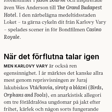
The Grand Budapest
även Wes Anderson till
Hotel
. I den närbelägna medeltidsstaden
Loket – ta gärna cykeln dit från Karlovy Vary
Casino
– spelades scener in för Bondfilmen
Royale
.
När det förflutna talar igen
är också ren
MEN KARLOVY VARY
egensinnighet. I år märktes det kanske allra
mest genom reprisvisningen av Juraj
Vtáčkovia, siroty a blázni
Birds,
Jakubiskos
(
Orphans and Fools
), en anarkistisk allegori
om tre föräldralösa ungdomar på jakt efter
frihet, kärlek och någon sorts fungerande