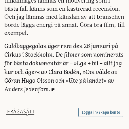
tillkännages lämnas en motivering som i
bästa fall känns som en kastrerad recension.
Och jag lämnas med känslan av att branschen
borde lägga energi på annat. Göra bra film, till
exempel.
Guldbaggegalan äger rum den 26 januari på
Cirkus i Stockholm. De filmer som nominerats
för bästa dokumentär är – »Lgh + bil + allt jag
har och äger« av Clara Bodén, »Om våld« av
Göran Hugo Olsson och »Ute på landet« av
Anders Jedenfors.