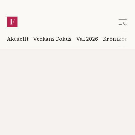
Aktuellt
Veckans Fokus
Val 2026
Krönikor
K