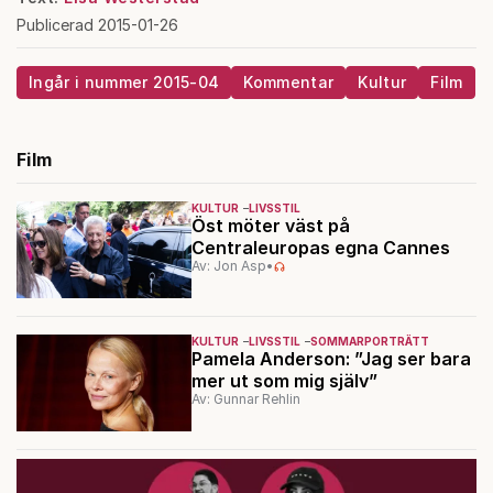
Publicerad 2015-01-26
Ingår i nummer 2015-04
Kommentar
Kultur
Film
Film
KULTUR
LIVSSTIL
Öst möter väst på
Centraleuropas egna Cannes
Av: Jon Asp
•
KULTUR
LIVSSTIL
SOMMARPORTRÄTT
Pamela Anderson: ”Jag ser bara
mer ut som mig själv”
Av: Gunnar Rehlin