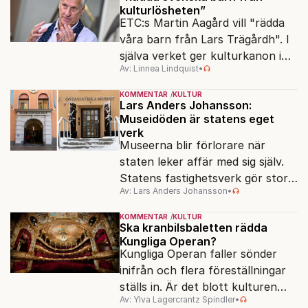
kulturlösheten”
ETC:s Martin Aagård vill "rädda
våra barn från Lars Trägårdh". I
själva verket ger kulturkanon i
Av: Linnea Lindquist
•
skolan alla samma tillgång till den
svenska kulturen.
KOMMENTAR
KULTUR
Lars Anders Johansson:
Museidöden är statens eget
verk
Museerna blir förlorare när
staten leker affär med sig själv.
Statens fastighetsverk gör stora
Av: Lars Anders Johansson
•
överskott – samtidigt som
museer hotas av nedläggning.
KOMMENTAR
KULTUR
Ska kranbilsbaletten rädda
Kungliga Operan?
Kungliga Operan faller sönder
inifrån och flera föreställningar
ställs in. Är det blott kulturen
Av: Ylva Lagercrantz Spindler
•
som kan rädda konsten när