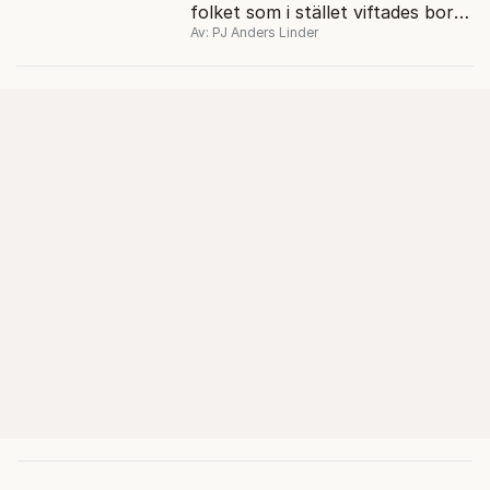
folket som i stället viftades bort
Av: PJ Anders Linder
och misstänkliggjordes. Men kan
liberalismen komma tillbaka?