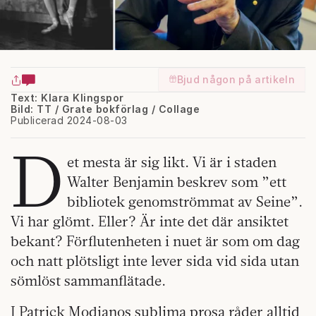
Bjud någon på artikeln
Text: Klara Klingspor
Bild: TT / Grate bokförlag / Collage
Publicerad 2024-08-03
D
et mesta är sig likt. Vi är i staden
Walter Benjamin beskrev som ”ett
bibliotek genomströmmat av Seine”.
Vi har glömt. Eller? Är inte det där ansiktet
bekant? Förflutenheten i nuet är som om dag
och natt plötsligt inte lever sida vid sida utan
sömlöst sammanflätade.
I Patrick Modianos sublima prosa råder alltid