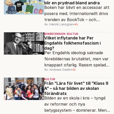
blir en prydnad bland andra
Boken har blivit en accessoar att
posera med. Internationellt drivs
trenden av BookTok – och
Av: Henrik Lenngren
•
förlagen följer efter.
BOKRECENSION
KULTUR
Vilket inflytande har Per
Engdahls folkhemsfascism i
dag?
Per Engdahls ideologi saknade
förebildernas brutalitet, men var
knappast ofarlig. Rasism spelades
Av: Andreas Gedin
•
ned i förmån för "kultur". Känns
det igen?
KULTUR
Från ”Lära för livet” till ”Klass 9
A” – så har bilden av skolan
förändrats
Bilden av en skola i kris – tyngd
av reformer och nya
betygssystem – dominerar. Men