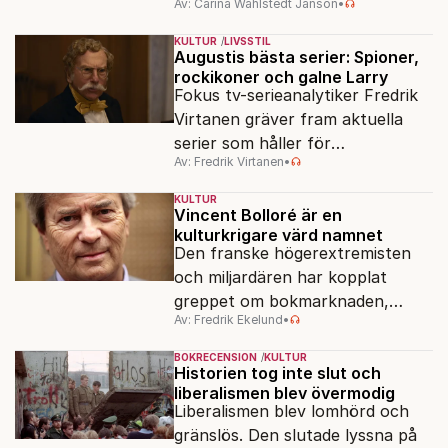
Av: Carina Wahlstedt Janson
•
vem äger berättelsen om skolan?
KULTUR
LIVSSTIL
Augustis bästa serier: Spioner,
rockikoner och galne Larry
Fokus tv-serieanalytiker Fredrik
Virtanen gräver fram aktuella
serier som håller för
Av: Fredrik Virtanen
•
augustisoffan – när
sensommarmörkret smyger sig
KULTUR
på och tv-utbudet blir din bästa
Vincent Bolloré är en
kulturkrigare värd namnet
vän.
Den franske högerextremisten
och miljardären har kopplat
greppet om bokmarknaden,
Av: Fredrik Ekelund
•
filmbolag, tv- och radiokanaler.
Det ska föra Le Pen till seger.
BOKRECENSION
KULTUR
Historien tog inte slut och
liberalismen blev övermodig
Liberalismen blev lomhörd och
gränslös. Den slutade lyssna på