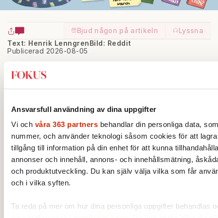
Bjud någon på artikeln
Lyssna
Text: Henrik Lenngren
Bild: Reddit
Publicerad 2026-08-05
I
vintras skrev
Vogue
om ”book merch”
som en egen kulturtrend. Tygkassar med
Joan Didion-citat och kepsar med
Ansvarsfull användning av dina uppgifter
romantitlar har blivit modeplagg, lyxhus som
Vi och
våra 363 partners
behandlar din personliga data, som t
Miu Miu driver egna litterära klubbar och
nummer, och använder teknologi såsom cookies för att lagra
delar ut romaner som en del av sin
tillgång till information på din enhet för att kunna tillhandahål
kampanjbyggnad, och bokhandlar som
annonser och innehåll, annons- och innehållsmätning, åskåda
och produktutveckling. Du kan själv välja vilka som får anvä
amerikanska Climax och brittiska IDEA –
och i vilka syften.
båda konceptbutiker placerade närmare
modet än traditionella bokhandlar – säljer
Ta reda på mer om hur dina personliga uppgifter behandlas oc
numera böcker bredvid kläder, smycken och
dina preferenser i
detaljsektionen
. Du kan ändra eller dra til