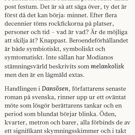
post festum. Det är så att säga över, ty det är
först då det kan börja: minnet. Efter flera
decennier töms rockfickorna på platser,
personer och tid – vad är vad? Är de möjliga
att skilja åt? Knappast. Beroendeförhållandet
är både symbiotiskt, symboliskt och
symtomatiskt. Inte sällan har Modianos
melankolisk
stämningsvärld beskrivits som
men den är en lågmäld extas.
Dansösen
Handlingen i
, författarens senaste
roman på svenska, rinner upp ur ett oväntat
möte som lösgör berättarens tankar och en
period som blundat börjar blinka. Öden,
kvarter, metron och barer, alla förbinds de av
ett signifikant skymningsskimmer och i takt