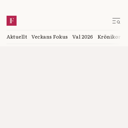
Aktuellt
Veckans Fokus
Val 2026
Krönikor
K