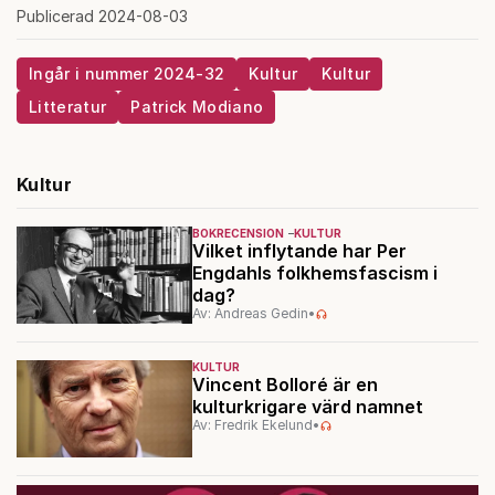
Publicerad 2024-08-03
Ingår i nummer 2024-32
Kultur
Kultur
Litteratur
Patrick Modiano
Kultur
BOKRECENSION
KULTUR
Vilket inflytande har Per
Engdahls folkhemsfascism i
dag?
Av: Andreas Gedin
•
KULTUR
Vincent Bolloré är en
kulturkrigare värd namnet
Av: Fredrik Ekelund
•