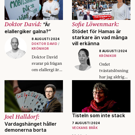
Doktor David:
Sofie Löwenmark:
”Är
elallergiker galna?”
Stödet för Hamas är
starkare än vad många
8 AUGUSTI 2024
vill erkänna
DOKTOR DAVID
KRÖNIKOR
8 AUGUSTI 2024
KRÖNIKOR
Doktor David
svarar på frågan
Ordet
om elallergi är
tvåstatslösning
en psykisk
har jag aldrig
sjukdom.
hört. Inte heller
fred. I stället
ropar talkörerna
”eskalera”.
Joel Halldorf:
Tisteln som inte stack
Vardagshänget håller
7 AUGUSTI 2024
VECKANS BRÅK
demonerna borta