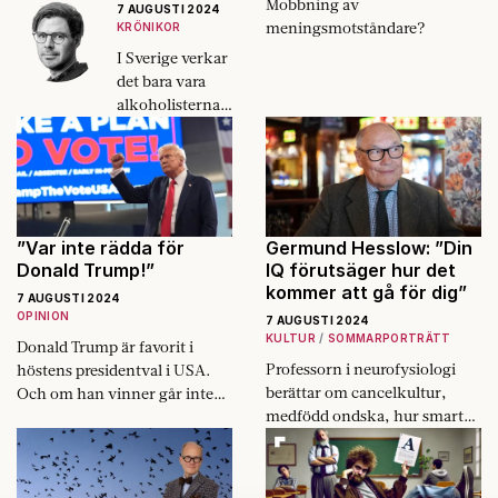
Mobbning av
7 AUGUSTI 2024
meningsmotståndare?
KRÖNIKOR
I Sverige verkar
det bara vara
alkoholisterna
på stadens
parkbänkar
som ägnar sig åt
detta.
”Var inte rädda för
Germund Hesslow: ”Din
Donald Trump!”
IQ förutsäger hur det
kommer att gå för dig”
7 AUGUSTI 2024
OPINION
7 AUGUSTI 2024
KULTUR
SOMMARPORTRÄTT
Donald Trump är favorit i
Professorn i neurofysiologi
höstens presidentval i USA.
berättar om cancelkultur,
Och om han vinner går inte
medfödd ondska, hur smarta
jorden under den här gången
människor röstar och hur
heller.
mycket IQ betyder för våra
möjligheter i samhället.