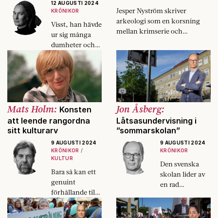
12 AUGUSTI 2024
Jesper Nyström skriver
KRÖNIKOR
arkeologi som en korsning
Visst, han hävde
mellan krimserie och
ur sig många
äventyrsfilm.
dumheter och
var burdus och
fräck. Men han
var också rolig.
Mats Holm:
Jon Åsberg:
Konsten
att leende rangordna
Låtsasundervisning i
sitt kulturarv
”sommarskolan”
9 AUGUSTI 2024
9 AUGUSTI 2024
KRÖNIKOR
KRÖNIKOR
KULTUR
Den svenska
Bara så kan ett
skolan lider av
genuint
en rad
förhållande till
systemfel, ett är
kulturen ge sig
de så kallade
till känna.
lovskolorna.