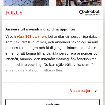
Johan Hakelius:
Lovskolan – där
Pippi
drömbetyg skapas på
på apokalypsen
löpande band
6 AUGUSTI 2024
6 AUGUSTI 2024
Ansvarsfull användning av dina uppgifter
KRÖNIKOR
AKTUELLT
VECKANS FOKUS
En chans att bli
Vi och
våra 363 partners
behandlar din personliga data,
Tusentals elever läser varje år
ett med
som t.ex. ditt IP-nummer, och använder teknologi såsom
upp underkända betyg i så
samtiden föll
cookies för att lagra och få tillgång till information på din
kallade lovskolor. Men
bokstavligen
verksamheten fungerar ofta
enhet för att kunna tillhandahålla personliga annonser och
från himlen,
uselt. Skolinspektionen
innehåll, annons- och innehållsmätning, åskådarinsikter
men jag
utövar ingen tillsyn och
och produktutveckling. Du kan själv välja vilka som får
misslyckades
Skolverket följer inte upp.
ändå att ta den.
använda din data och i vilka syften.
Kan dagens unga
Därför blev ”svenne”
Ta reda på mer om hur dina personliga uppgifter
uppskatta Modianos
ett skällsord
behandlas och ställ in dina preferenser i
detaljsektionen
.
känslighet?
1 AUGUSTI 2024
Visa detaljer
Du kan ändra eller dra tillbaka ditt samtycke när som
KULTUR
SPRÅKET
3 AUGUSTI 2024
KULTUR
helst från cookie-förklaringen.
Så blev hånet mot
Nobelpristagarens roman
mittfåremänniskans
Tillåt alla