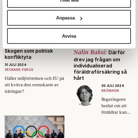
Dansösen är språkligt
sömngångarmentalitet
Vi använder enhetsidentifierare för att anpassa innehållet
fulländad.
slagord i ”kulturkriget”.
och annonserna till användarna, tillhandahålla funktioner
Anpassa
för sociala medier och analysera vår trafik. Vi
vidarebefordrar även sådana identifierare och annan
information från din enhet till de sociala medier och
Avvisa
annons- och analysföretag som vi samarbetar med.
Skogen som politisk
Nalin Baksi:
Dessa kan i sin tur kombinera informationen med annan
Därför
konfliktyta
information som du har tillhandahållit eller som de har
drev jag frågan om
individualiserad
samlat in när du har använt deras tjänster.
31 JULI 2024
VECKANS FOKUS
föräldraförsäkring så
Om du vill läsa mer om hur vi hanterar personuppgifter
hårt
Håller miljörörelsen och EU på
kan du göra det
här
.
att kväva den svenskaste av
30 JULI 2024
näringar?
KRÖNIKOR
Regeringens
beslut om att
föräldrar kan
överlåta sina
försäkringsdaga
r, även till