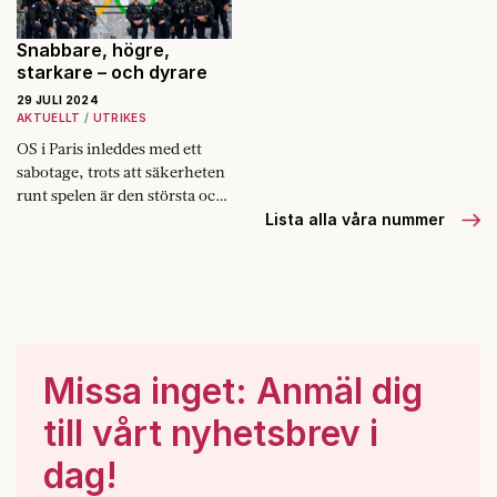
utomstående
gjorde mig
förskräckt.
Snabbare, högre,
starkare – och dyrare
29 JULI 2024
AKTUELLT
UTRIKES
OS i Paris inleddes med ett
sabotage, trots att säkerheten
runt spelen är den största och
dyraste i historien.
Lista alla våra nummer
Missa inget: Anmäl dig
till vårt nyhetsbrev i
dag!