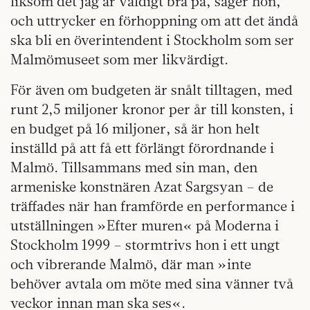
liksom det jag är väldigt bra på, säger hon,
och uttrycker en förhoppning om att det ändå
ska bli en överintendent i Stockholm som ser
Malmömuseet som mer likvärdigt.
För även om budgeten är snålt tilltagen, med
runt 2,5 miljoner kronor per år till konsten, i
en budget på 16 miljoner, så är hon helt
inställd på att få ett förlängt förordnande i
Malmö. Tillsammans med sin man, den
armeniske konstnären Azat Sargsyan – de
träffades när han framförde en performance i
utställningen »Efter muren« på Moderna i
Stockholm 1999 – stormtrivs hon i ett ungt
och vibrerande Malmö, där man »inte
behöver avtala om möte med sina vänner två
veckor innan man ska ses«.