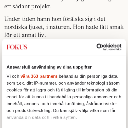
ett sådant projekt.
Under tiden hann hon förälska sig i det
nordiska ljuset, i naturen. Hon hade fått smak
för ett annat liv.
– Jag lärde mig att gå på långfärdsskidor, jag
gick i fjällen och jag cyklade på Lofoten.
Naturen blev en extra gåva. Så är det ju ofta
Ansvarsfull användning av dina uppgifter
när man gör någonting. Det blir större än det
Vi och
våra 363 partners
behandlar din personliga data,
mål man egentligen siktade mot, säger hon.
som t.ex. ditt IP-nummer, och använder teknologi såsom
cookies för att lagra och få tillgång till information på din
1997 fick hon tjänsten för internationell konst
enhet för att kunna tillhandahålla personliga annonser och
på Moderna Museet i Stockholm. Med sig tog
innehåll, annons- och innehållsmätning, åskådarinsikter
hon en metod för att utforska ett
och produktutveckling. Du kan själv välja vilka som får
konstnärskap.
använda din data och i vilka syften.