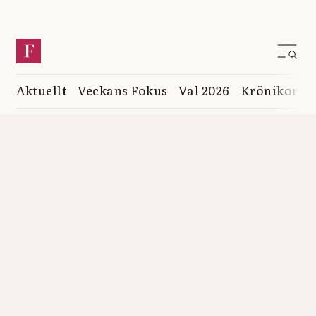
Aktuellt
Veckans Fokus
Val 2026
Krönikor
K