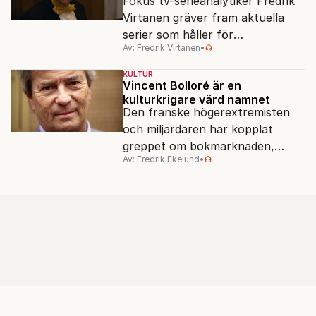
Fokus tv-serieanalytiker Fredrik
Virtanen gräver fram aktuella
serier som håller för
Av: Fredrik Virtanen
•
augustisoffan – när
sensommarmörkret smyger sig
KULTUR
på och tv-utbudet blir din bästa
Vincent Bolloré är en
kulturkrigare värd namnet
vän.
Den franske högerextremisten
och miljardären har kopplat
greppet om bokmarknaden,
Av: Fredrik Ekelund
•
filmbolag, tv- och radiokanaler.
Det ska föra Le Pen till seger.