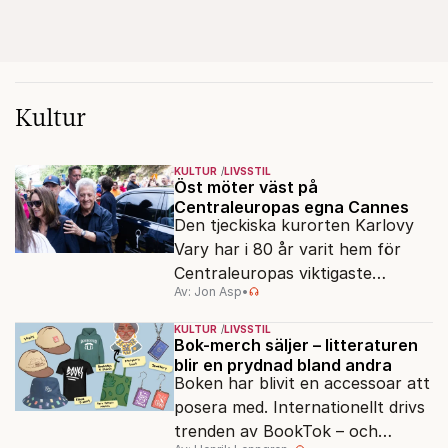
Kultur
KULTUR
LIVSSTIL
Öst möter väst på
Centraleuropas egna Cannes
Den tjeckiska kurorten Karlovy
Vary har i 80 år varit hem för
Centraleuropas viktigaste
Av: Jon Asp
•
filmfestival – en plats där
Hollywoodglans möter
KULTUR
LIVSSTIL
egensinnighet.
Bok-merch säljer – litteraturen
blir en prydnad bland andra
Boken har blivit en accessoar att
posera med. Internationellt drivs
trenden av BookTok – och