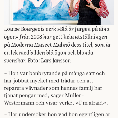
Louise Bourgeois verk »Blå är färgen på dina
ögon« från 2008 har gett hela utställningen
på Moderna Museet Malmö dess titel, som är
en lek med bilden blå ögon och blonda
svenskar. Foto: Lars Jansson
– Hon var banbrytande på många sätt och
har jobbat mycket med trådar och att
reparera vävnader som hennes familj har
tjänat pengar med, säger Müller-
Westermann och visar verket »I’m afraid«.
– Här undersöker hon vad hon egentligen är