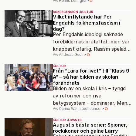
Av: Henrik Lenngren
•
förlagen följer efter.
BOKRECENSION
KULTUR
Vilket inflytande har Per
Engdahls folkhemsfascism i
dag?
Per Engdahls ideologi saknade
förebildernas brutalitet, men var
knappast ofarlig. Rasism spelades
Av: Andreas Gedin
•
ned i förmån för "kultur". Känns
det igen?
KULTUR
Från ”Lära för livet” till ”Klass 9
A” – så har bilden av skolan
förändrats
Bilden av en skola i kris – tyngd
av reformer och nya
betygssystem – dominerar. Men
Av: Carina Wahlstedt Janson
•
vem äger berättelsen om skolan?
KULTUR
LIVSSTIL
Augustis bästa serier: Spioner,
rockikoner och galne Larry