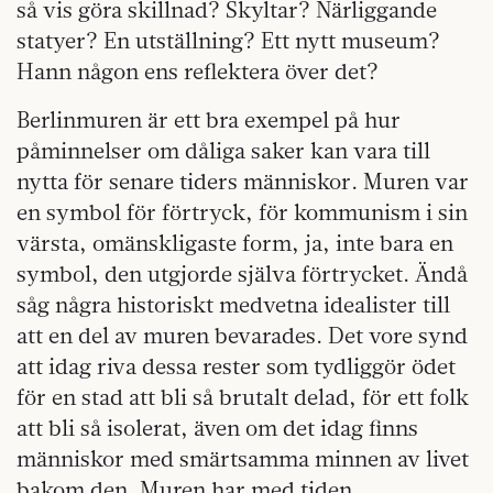
så vis göra skillnad? Skyltar? Närliggande
statyer? En utställning? Ett nytt museum?
Hann någon ens reflektera över det?
Berlinmuren är ett bra exempel på hur
påminnelser om dåliga saker kan vara till
nytta för senare tiders människor. Muren var
en symbol för förtryck, för kommunism i sin
värsta, omänskligaste form, ja, inte bara en
symbol, den utgjorde själva förtrycket. Ändå
såg några historiskt medvetna idealister till
att en del av muren bevarades. Det vore synd
att idag riva dessa rester som tydliggör ödet
för en stad att bli så brutalt delad, för ett folk
att bli så isolerat, även om det idag finns
människor med smärtsamma minnen av livet
bakom den. Muren har med tiden