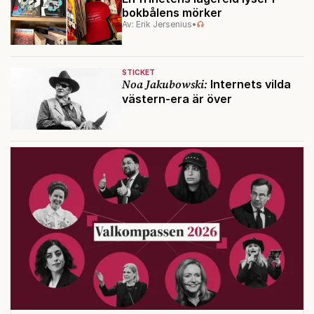
bokbålens mörker
Av: Erik Jersenius
•
STICKET
Noa Jakubowski:
Internets vilda
västern-era är över