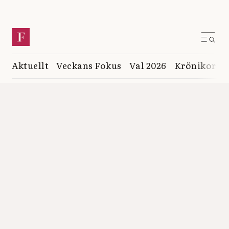
Aktuellt
Veckans Fokus
Val 2026
Krönikor
K