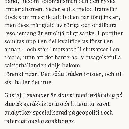
band, liksom kolonialismen och den ryska
imperialismen. Segerfeldts metod framstår
dock som missriktad; boken har förtjänster,
men dess mångfald av röriga och ohållbara
resonemang är ett ohjälpligt sänke. Uppgifter
som tas upp i en del kvalificeras först i en
annan – och står i motsats till slutsatser i en
tredje, utan att det hanteras. Motsägelsefulla
sakförhållanden döljs bakom
Den röda tråden
förenklingar.
brister, och till
sist håller det inte.
Gustaf Lewander är slavist med inriktning på
slavisk språkhistoria och litteratur samt
analytiker specialiserad på geopolitik och
internationella sanktioner
.