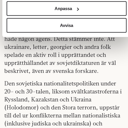
och annonserna till användarna, tillhandahålla funktioner för
plan är samma statsbildning. I bokens sista
Anpassa
sociala medier och analysera vår trafik. Vi vidarebefordrar
del skriver han att ”Redan från början hade
även sådana identifierare och annan information från din
Sovjetunionen varit ett ryskt projekt”, som
enhet till de sociala medier och annons- och analysföretag
Avvisa
om endast den ryska nationen egentligen
som vi samarbetar med. Dessa kan i sin tur kombinera
hade någon agens. Detta stämmer inte. Att
informationen med annan information som du har
tillhandahållit eller som de har samlat in när du har använt
ukrainare, letter, georgier och andra folk
deras tjänster.
spelade en aktiv roll i upprättandet och
Om du vill läsa mer om hur vi hanterar personuppgifter kan
upprätthållandet av sovjetdiktaturen är väl
du göra det
här
.
beskrivet, även av svenska forskare.
Den sovjetiska nationalitetspolitiken under
20- och 30-talen, liksom svältkatastroferna i
Ryssland, Kazakstan och Ukraina
(Holodomor) och den Stora terrorn, uppstår
till del ur konflikterna mellan nationalistiska
(inklusive judiska och ukrainska) och