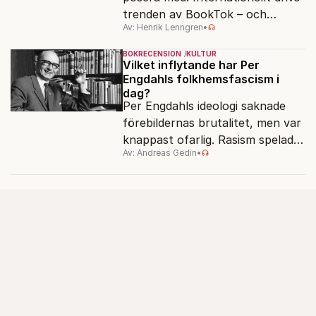
trenden av BookTok – och
Av: Henrik Lenngren
•
förlagen följer efter.
BOKRECENSION
KULTUR
Vilket inflytande har Per
Engdahls folkhemsfascism i
dag?
Per Engdahls ideologi saknade
förebildernas brutalitet, men var
knappast ofarlig. Rasism spelades
Av: Andreas Gedin
•
ned i förmån för "kultur". Känns
det igen?