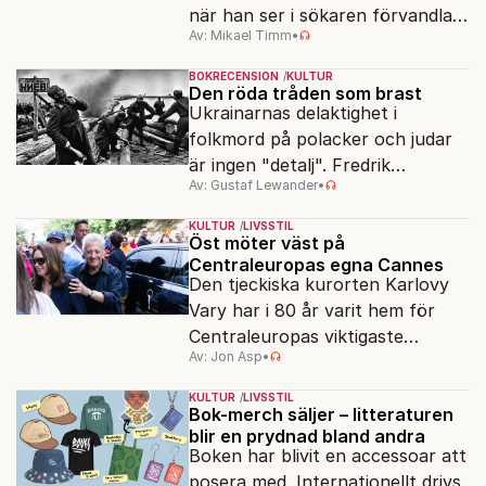
när han ser i sökaren förvandlas
Av: Mikael Timm
•
vardagen till underverk. Fyllda 95
gör han en ny film.
BOKRECENSION
KULTUR
Den röda tråden som brast
Ukrainarnas delaktighet i
folkmord på polacker och judar
är ingen "detalj". Fredrik
Av: Gustaf Lewander
•
Segerfeldts iver att skildra den
ryska imperialismen leder till en
KULTUR
LIVSSTIL
förenklad bild av historien.
Öst möter väst på
Centraleuropas egna Cannes
Den tjeckiska kurorten Karlovy
Vary har i 80 år varit hem för
Centraleuropas viktigaste
Av: Jon Asp
•
filmfestival – en plats där
Hollywoodglans möter
KULTUR
LIVSSTIL
egensinnighet.
Bok-merch säljer – litteraturen
blir en prydnad bland andra
Boken har blivit en accessoar att
posera med. Internationellt drivs