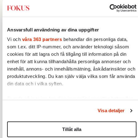
D
en röda tråden
(2026) är en
svårrecenserad bok. Utgiven på Timbro
Ansvarsfull användning av dina uppgifter
förlag, är boken debattören Fredrik
Vi och
våra 363 partners
behandlar din personliga data,
Segerfeldts försök att utveckla en ny syn på
som t.ex. ditt IP-nummer, och använder teknologi såsom
rysk, sovjetisk och ukrainsk historia. Syftet
cookies för att lagra och få tillgång till information på din
enhet för att kunna tillhandahålla personliga annonser och
är enligt författaren tredubbelt: ”Dels att
innehåll, annons- och innehållsmätning, åskådarinsikter och
klargöra att Ukraina inte är en del av
produktutveckling. Du kan själv välja vilka som får använda
Ryssland. Dels att skriva in Ryssland i den
din data och i vilka syften.
europeiska imperie- och kolonialhistorien.
Och dels att visa att landet har betett sig på
Ta reda på mer om hur dina personliga uppgifter behandlas
liknande sätt i 500 år.”
och ställ in dina preferenser i
detaljsektionen
. Du kan
Visa detaljer
ändra eller dra tillbaka ditt samtycke när som helst från
För att åstadkomma detta verkar Segerfeldt
cookie-förklaringen.
försöka visa att Tsarryssland, Sovjetunionen
Tillåt alla
Vi använder enhetsidentifierare för att anpassa innehållet
och Ryska federationen på ett grundläggande