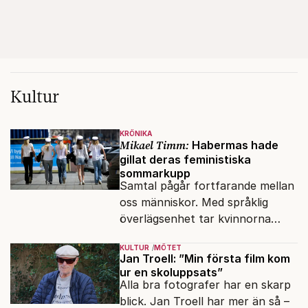
Kultur
KRÖNIKA
Mikael Timm:
Habermas hade
gillat deras feministiska
sommarkupp
Samtal pågår fortfarande mellan
oss människor. Med språklig
överlägsenhet tar kvinnorna
över det offentliga rummet.
KULTUR
MÖTET
Jan Troell: ”Min första film kom
ur en skoluppsats”
Alla bra fotografer har en skarp
blick. Jan Troell har mer än så –