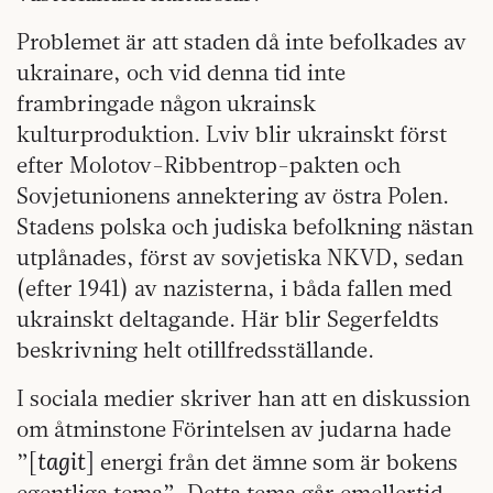
Problemet är att staden då inte befolkades av
ukrainare, och vid denna tid inte
frambringade någon ukrainsk
kulturproduktion. Lviv blir ukrainskt först
efter Molotov-Ribbentrop-pakten och
Sovjetunionens annektering av östra Polen.
Stadens polska och judiska befolkning nästan
utplånades, först av sovjetiska NKVD, sedan
(efter 1941) av nazisterna, i båda fallen med
ukrainskt deltagande. Här blir Segerfeldts
beskrivning helt otillfredsställande.
I sociala medier skriver han att en diskussion
om åtminstone Förintelsen av judarna hade
tagit
”[
] energi från det ämne som är bokens
egentliga tema”. Detta tema går emellertid