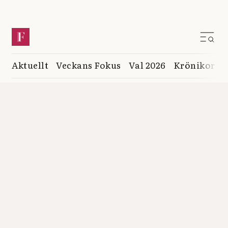
Aktuellt
Veckans Fokus
Val 2026
Krönikor
K