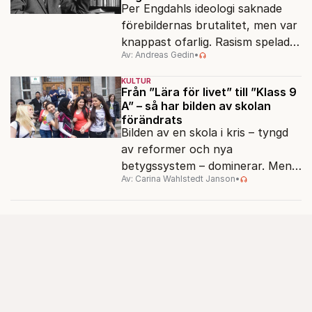
Per Engdahls ideologi saknade
förebildernas brutalitet, men var
knappast ofarlig. Rasism spelades
Av: Andreas Gedin
•
ned i förmån för "kultur". Känns
det igen?
KULTUR
Från ”Lära för livet” till ”Klass 9
A” – så har bilden av skolan
förändrats
Bilden av en skola i kris – tyngd
av reformer och nya
betygssystem – dominerar. Men
Av: Carina Wahlstedt Janson
•
vem äger berättelsen om skolan?