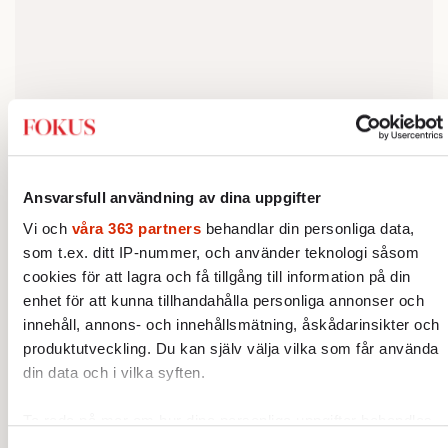
Ansvarsfull användning av dina uppgifter
Vi och
våra 363 partners
behandlar din personliga data,
som t.ex. ditt IP-nummer, och använder teknologi såsom
cookies för att lagra och få tillgång till information på din
– Definitivt en bok till. Jag vill fortsätta
enhet för att kunna tillhandahålla personliga annonser och
berättelsen om Adina och Malin.
innehåll, annons- och innehållsmätning, åskådarinsikter och
produktutveckling. Du kan själv välja vilka som får använda
Vilken typ av litteratur läser du och tycker
din data och i vilka syften.
om?
Ta reda på mer om hur dina personliga uppgifter behandlas
allt
– Jag läser
. Jag är svag för och imponerad
och ställ in dina preferenser i
detaljsektionen
. Du kan