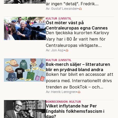
är ingen "detalj". Fredrik
Av: Gustaf Lewander
•
Segerfeldts iver att skildra den
ryska imperialismen leder till en
KULTUR
LIVSSTIL
förenklad bild av historien.
Öst möter väst på
Centraleuropas egna Cannes
Den tjeckiska kurorten Karlovy
Vary har i 80 år varit hem för
Centraleuropas viktigaste
Av: Jon Asp
•
filmfestival – en plats där
Hollywoodglans möter
KULTUR
LIVSSTIL
egensinnighet.
Bok-merch säljer – litteraturen
blir en prydnad bland andra
Boken har blivit en accessoar att
posera med. Internationellt drivs
trenden av BookTok – och
Av: Henrik Lenngren
•
förlagen följer efter.
BOKRECENSION
KULTUR
Vilket inflytande har Per
Engdahls folkhemsfascism i
dag?