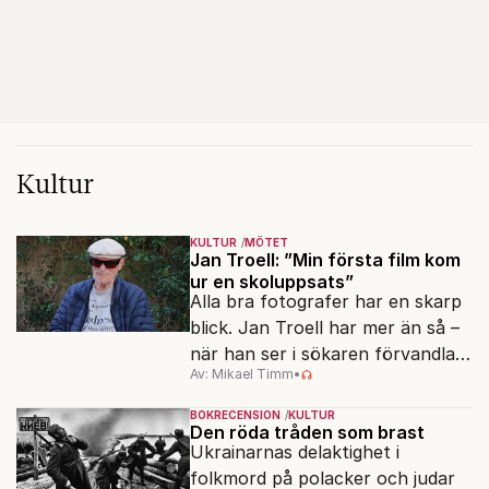
Kultur
KULTUR
MÖTET
Jan Troell: ”Min första film kom
ur en skoluppsats”
Alla bra fotografer har en skarp
blick. Jan Troell har mer än så –
när han ser i sökaren förvandlas
Av: Mikael Timm
•
vardagen till underverk. Fyllda 95
gör han en ny film.
BOKRECENSION
KULTUR
Den röda tråden som brast
Ukrainarnas delaktighet i
folkmord på polacker och judar