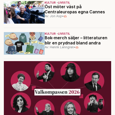
KULTUR
LIVSSTIL
Öst möter väst på
Centraleuropas egna Cannes
Av: Jon Asp
•
KULTUR
LIVSSTIL
Bok-merch säljer – litteraturen
blir en prydnad bland andra
Av: Henrik Lenngren
•