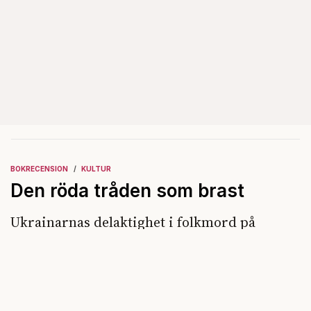
BOKRECENSION
KULTUR
Den röda tråden som brast
Ukrainarnas delaktighet i folkmord på
polacker och judar är ingen "detalj". Fredrik
Segerfeldts iver att skildra den ryska
imperialismen leder till en förenklad bild av
historien.