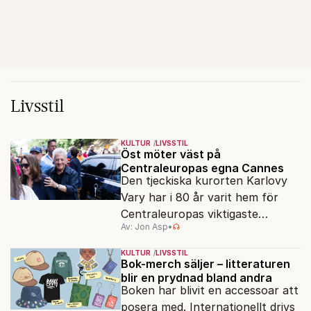
Livsstil
KULTUR
LIVSSTIL
Öst möter väst på
Centraleuropas egna Cannes
Den tjeckiska kurorten Karlovy
Vary har i 80 år varit hem för
Centraleuropas viktigaste
Av: Jon Asp
•
filmfestival – en plats där
Hollywoodglans möter
KULTUR
LIVSSTIL
egensinnighet.
Bok-merch säljer – litteraturen
blir en prydnad bland andra
Boken har blivit en accessoar att
posera med. Internationellt drivs