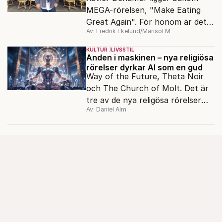
MEGA-rörelsen, "Make Eating
Great Again". För honom är det
Av: Fredrik Ekelund/Marisol M
franska köket som en god
kulturblandning.
KULTUR
LIVSSTIL
Anden i maskinen – nya religiösa
rörelser dyrkar AI som en gud
Way of the Future, Theta Noir
och The Church of Molt. Det är
tre av de nya religösa rörelser
Av: Daniel Alm
som dyrkar AI som en gud.