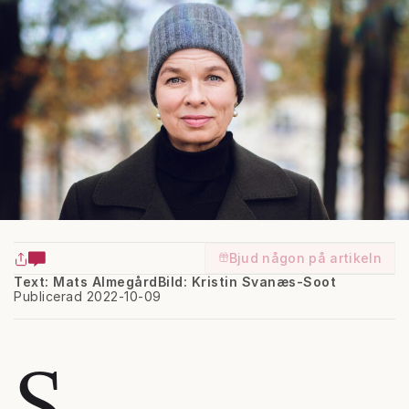
Bjud någon på artikeln
Text: Mats Almegård
Bild: Kristin Svanæs-Soot
Publicerad 2022-10-09
S