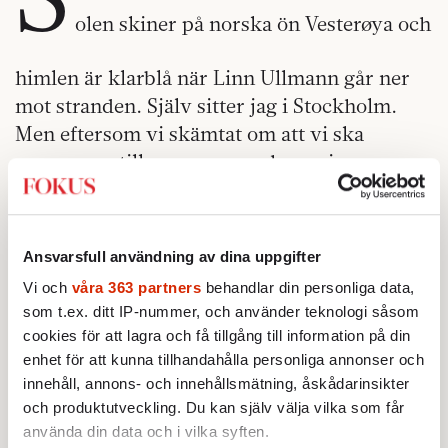
olen skiner på norska ön Vesterøya och
himlen är klarblå när Linn Ullmann går ner
mot stranden. Själv sitter jag i Stockholm.
Men eftersom vi skämtat om att vi ska
promenera tillsammans ger hon mig en
utförlig beskrivning av vad hon ser per
telefon.
Ansvarsfull användning av dina uppgifter
Som dotter till filmregissören Ingmar
Bergman och skådespelaren Liv Ullmann var
Vi och
våra 363 partners
behandlar din personliga data,
som t.ex. ditt IP-nummer, och använder teknologi såsom
hon ”känd” långt före sin litterära debut
cookies för att lagra och få tillgång till information på din
Innan du somnar
vid slutet av 1990-talet.
enhet för att kunna tillhandahålla personliga annonser och
Länge värjde hon sig mot biografiska
innehåll, annons- och innehållsmätning, åskådarinsikter
läsningar av sina böcker, men med romanen
och produktutveckling. Du kan själv välja vilka som får
De oroliga
, som kom på svenska 2016,
använda din data och i vilka syften.