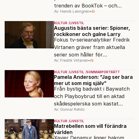
trenden av BookTok – och
Av: Henrik Lenngren
•
förlagen följer efter.
KULTUR
LIVSSTIL
Augustis bästa serier: Spioner,
rockikoner och galne Larry
Fokus tv-serieanalytiker Fredrik
Virtanen gräver fram aktuella
serier som håller för
Av: Fredrik Virtanen
•
augustisoffan – när
sensommarmörkret smyger sig
KULTUR
LIVSSTIL
SOMMARPORTRÄTT
på och tv-utbudet blir din bästa
Pamela Anderson: ”Jag ser bara
mer ut som mig själv”
vän.
Från bystig badvakt i Baywatch
och Playboybrud till en aktad
skådespelerska som kastat
Av: Gunnar Rehlin
sminket. 90-talsikonen Pamela
Anderson har fått en andra
KULTUR
LIVSSTIL
start.
Matrebellen som vill förändra
världen
Xavier Denamur ligger bakom