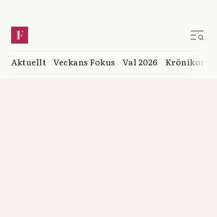
Aktuellt
Veckans Fokus
Val 2026
Krönikor
K