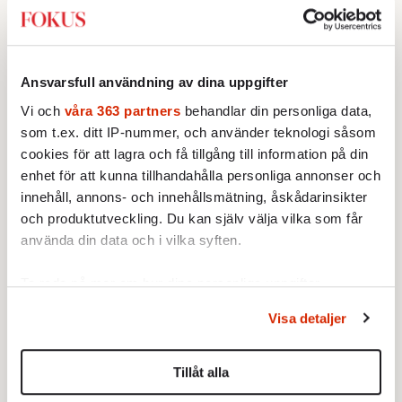
MINNESORD
Hans Chrunak sa som det var
Idrottsledaren dog den 6 juni, 77
år gammal.
Ansvarsfull användning av dina uppgifter
Av: Staffan Heimerson
•
Vi och
våra 363 partners
behandlar din personliga data,
som t.ex. ditt IP-nummer, och använder teknologi såsom
MINNESORD
Hon kallades ofta för ”Ugglan”
cookies för att lagra och få tillgång till information på din
Margaretha af Ugglas. Politiker
enhet för att kunna tillhandahålla personliga annonser och
och utrikesminister, dog den 10
innehåll, annons- och innehållsmätning, åskådarinsikter
maj, 87 år gammal.
och produktutveckling. Du kan själv välja vilka som får
Av: Staffan Heimerson
använda din data och i vilka syften.
KULTUR
MINNESORD
Ständigt vilse i folkhemmet
Ta reda på mer om hur dina personliga uppgifter
Regissören och skådespelaren
behandlas och ställ in dina preferenser i
detaljsektionen
.
Staffan Westerberg dog i juni, 92
Visa detaljer
Du kan ändra eller dra tillbaka ditt samtycke när som
år gammal.
Av: Erik Jersenius
•
helst från cookie-förklaringen.
Tillåt alla
MINNESORD
Vi använder enhetsidentifierare för att anpassa innehållet
En officer och gentleman i