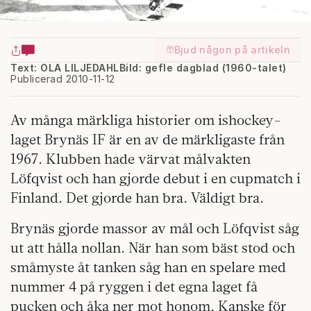
Bjud någon på artikeln
Text: OLA LILJEDAHL
Bild: gefle dagblad (1960-talet)
Publicerad 2010-11-12
Av många märkliga historier om ishockey­
laget Brynäs IF är en av de märkligaste från
1967. Klubben hade värvat målvakten
Löfqvist och han gjorde debut i en cupmatch i
Finland. Det gjorde han bra. Väldigt bra.
Brynäs gjorde massor av mål och Löfqvist såg
ut att hålla nollan. När han som bäst stod och
småmyste åt tanken såg han en spelare med
nummer 4 på ryggen i det egna laget få
pucken och åka ner mot honom. Kanske för