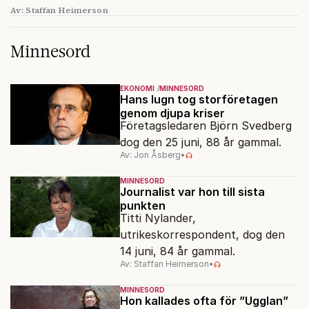
Av: Staffan Heimerson
Minnesord
EKONOMI
MINNESORD
Hans lugn tog storföretagen
genom djupa kriser
Företagsledaren Björn Svedberg
dog den 25 juni, 88 år gammal.
Av: Jon Åsberg
•
MINNESORD
Journalist var hon till sista
punkten
Titti Nylander,
utrikeskorrespondent, dog den
14 juni, 84 år gammal.
Av: Staffan Heimerson
•
MINNESORD
Hon kallades ofta för ”Ugglan”