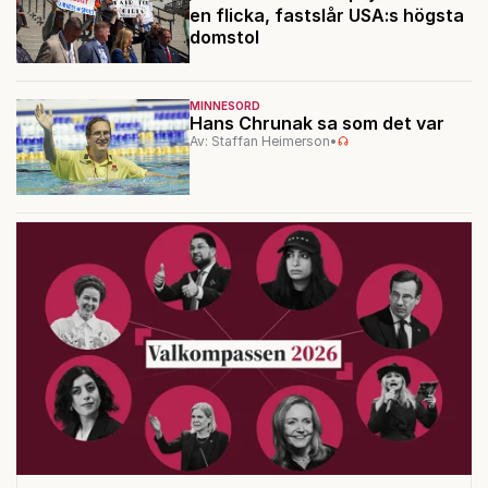
en flicka, fastslår USA:s högsta
domstol
MINNESORD
Hans Chrunak sa som det var
Av: Staffan Heimerson
•