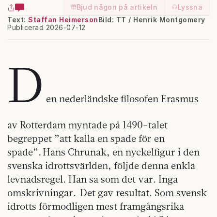
Bjud någon på artikeln
Lyssna
Text:
Staffan Heimerson
Bild: TT / Henrik Montgomery
Publicerad 2026-07-12
D
en nederländske filosofen Erasmus
av Rotterdam myntade på 1490-talet
begreppet ”att kalla en spade för en
spade”. Hans Chrunak, en nyckelfigur i den
svenska idrottsvärlden, följde denna enkla
levnadsregel. Han sa som det var. Inga
omskrivningar. Det gav resultat. Som svensk
idrotts förmodligen mest framgångsrika