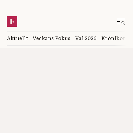
Aktuellt
Veckans Fokus
Val 2026
Krönikor
K