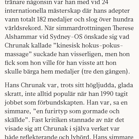
tränare någonsin var han med vid 24
internationella mästerskap där hans adepter
vann totalt 182 medaljer och slog över hundra
världsrekord. När simmardrottningen Therese
Alshammar vid Sydney-OS önskade sig vad
Chrunak kallade ”kinesisk hokus-pokus-
massage” suckade han visserligen, men hon
fick som hon ville för han visste att hon
skulle bärga hem medaljer (tre den gången).
Hans Chrunak var, trots sitt högljudda, glada
skratt, inte alltid populär när han 1990 tagit
jobbet som förbundskapten. Han var, sa en
simmare, ”en furirtyp som gormade och
skällde”. Fast kritiken stannade av när det
visade sig att Chrunak i själva verket var
både reflekterande och lyhörd. Hans simmare