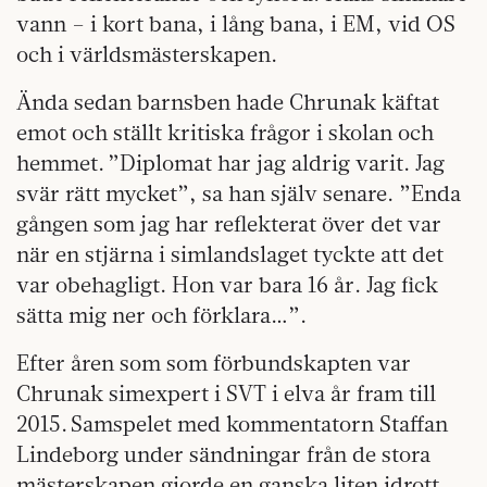
vann – i kort bana, i lång bana, i EM, vid OS
och i världsmästerskapen.
Ända sedan barnsben hade Chrunak käftat
emot och ställt kritiska frågor i skolan och
hemmet. ”Diplomat har jag aldrig varit. Jag
svär rätt mycket”, sa han själv senare. ”Enda
gången som jag har reflekterat över det var
när en stjärna i simlandslaget tyckte att det
var obehagligt. Hon var bara 16 år. Jag fick
sätta mig ner och förklara…”.
Efter åren som som förbundskapten var
Chrunak simexpert i SVT i elva år fram till
2015. Samspelet med kommentatorn Staffan
Lindeborg under sändningar från de stora
mästerskapen gjorde en ganska liten idrott