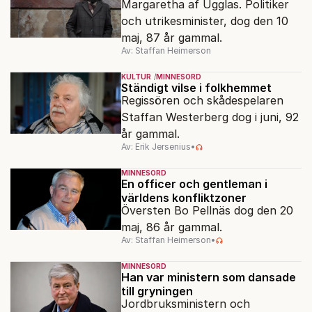
Margaretha af Ugglas. Politiker
och utrikesminister, dog den 10
maj, 87 år gammal.
Av: Staffan Heimerson
KULTUR
MINNESORD
Ständigt vilse i folkhemmet
Regissören och skådespelaren
Staffan Westerberg dog i juni, 92
år gammal.
Av: Erik Jersenius
•
MINNESORD
En officer och gentleman i
världens konfliktzoner
Översten Bo Pellnäs dog den 20
maj, 86 år gammal.
Av: Staffan Heimerson
•
MINNESORD
Han var ministern som dansade
till gryningen
Jordbruksministern och