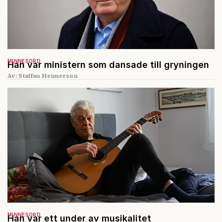
MINNESORD
Han var ministern som dansade till gryningen
Av: Staffan Heimerson
MINNESORD
Han var ett under av musikalitet