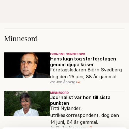
Minnesord
EKONOMI
MINNESORD
Hans lugn tog storföretagen
genom djupa kriser
Företagsledaren Björn Svedberg
dog den 25 juni, 88 år gammal.
Av: Jon Åsberg
•
MINNESORD
Journalist var hon till sista
punkten
Titti Nylander,
utrikeskorrespondent, dog den
14 juni, 84 år gammal.
Av: Staffan Heimerson
•