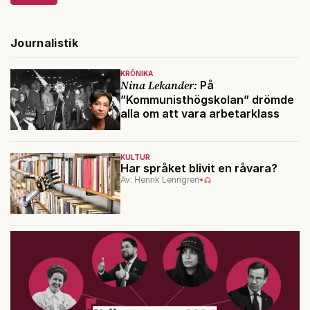
Journalistik
KRÖNIKA
Nina Lekander:
På
”Kommunisthögskolan” drömde
alla om att vara arbetarklass
KULTUR
Har språket blivit en råvara?
Av: Henrik Lenngren
•