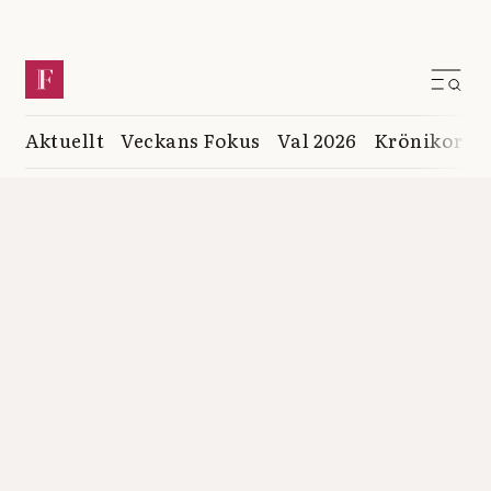
Aktuellt
Veckans Fokus
Val 2026
Krönikor
K