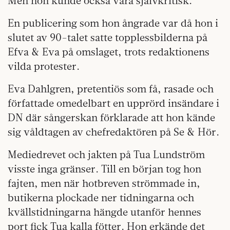
Men hon kunde också vara självkritisk.
En publicering som hon ångrade var då hon i
slutet av 90-talet satte topplessbilderna på
Efva & Eva på omslaget, trots redaktionens
vilda protester.
Eva Dahlgren, pretentiös som få, rasade och
författade omedelbart en upprörd insändare i
DN där sångerskan förklarade att hon kände
sig våldtagen av chefredaktören på Se & Hör.
Mediedrevet och jakten på Tua Lundström
visste inga gränser. Till en början tog hon
fajten, men när hotbreven strömmade in,
butikerna plockade ner tidningarna och
kvällstidningarna hängde utanför hennes
port fick Tua kalla fötter. Hon erkände det