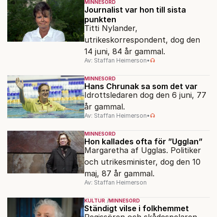
MINNESORD
Journalist var hon till sista
punkten
Titti Nylander,
utrikeskorrespondent, dog den
14 juni, 84 år gammal.
Av: Staffan Heimerson
•
MINNESORD
Hans Chrunak sa som det var
Idrottsledaren dog den 6 juni, 77
år gammal.
Av: Staffan Heimerson
•
MINNESORD
Hon kallades ofta för ”Ugglan”
Margaretha af Ugglas. Politiker
och utrikesminister, dog den 10
maj, 87 år gammal.
Av: Staffan Heimerson
KULTUR
MINNESORD
Ständigt vilse i folkhemmet
Regissören och skådespelaren