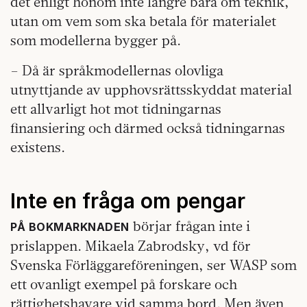
det enligt honom inte längre bara om teknik,
utan om vem som ska betala för materialet
som modellerna bygger på.
– Då är språkmodellernas olovliga
utnyttjande av upphovsrättsskyddat material
ett allvarligt hot mot tidningarnas
finansiering och därmed också tidningarnas
existens.
Inte en fråga om pengar
börjar frågan inte i
PÅ BOKMARKNADEN
prislappen. Mikaela Zabrodsky, vd för
Svenska Förläggareföreningen, ser WASP som
ett ovanligt exempel på forskare och
rättighetshavare vid samma bord. Men även