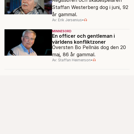
Staffan Westerberg dog i juni, 92
år gammal.
Av: Erik Jersenius
•
MINNESORD
En officer och gentleman i
världens konfliktzoner
Översten Bo Pellnäs dog den 20
maj, 86 år gammal.
Av: Staffan Heimerson
•