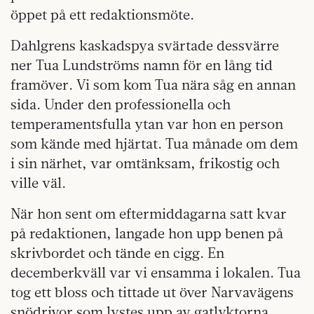
öppet på ett redaktionsmöte.
Dahlgrens kaskadspya svärtade dessvärre
ner Tua Lundströms namn för en lång tid
framöver. Vi som kom Tua nära såg en annan
sida. Under den professionella och
temperamentsfulla ytan var hon en person
som kände med hjärtat. Tua månade om dem
i sin närhet, var omtänksam, frikostig och
ville väl.
När hon sent om eftermiddagarna satt kvar
på redaktionen, langade hon upp benen på
skrivbordet och tände en cigg. En
decemberkväll var vi ensamma i lokalen. Tua
tog ett bloss och tittade ut över Narvavägens
snödrivor som lystes upp av gatlyktorna