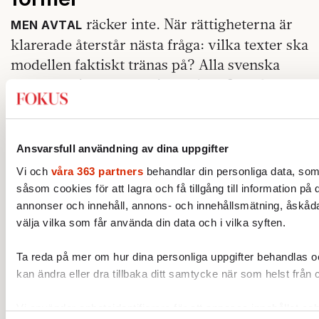
räcker inte. När rättigheterna är
MEN AVTAL
klarerade återstår nästa fråga: vilka texter ska
modellen faktiskt tränas på? Alla svenska
texter gör inte samma jobb. Amy Loutfi,
professor i datavetenskap vid Örebro
universitet och Linköpings universitet samt
programdirektör för WASP, talar om en
Ansvarsfull användning av dina uppgifter
svenska som rymmer både de stora offentliga
Vi och
våra 363 partners
behandlar din personliga data, som
språken och sådant som lätt hamnar utanför.
såsom cookies för att lagra och få tillgång till information på 
annonser och innehåll, annons- och innehållsmätning, åskåda
– För att en svensk språkmodell ska
välja vilka som får använda din data och i vilka syften.
representera hur svenska används i olika
sammanhang behöver den möta svenska i
Ta reda på mer om hur dina personliga uppgifter behandlas och
många former, till exempel nyhetstexter,
kan ändra eller dra tillbaka ditt samtycke när som helst från 
sakprosa, skönlitteratur, essäer, debatt,
Vi använder enhetsidentifierare för att anpassa innehållet och
kultur, myndighetsspråk och vardagsnära