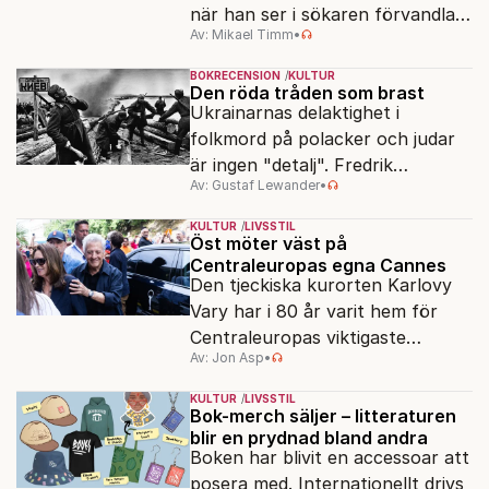
när han ser i sökaren förvandlas
Av: Mikael Timm
•
vardagen till underverk. Fyllda 95
gör han en ny film.
BOKRECENSION
KULTUR
Den röda tråden som brast
Ukrainarnas delaktighet i
folkmord på polacker och judar
är ingen "detalj". Fredrik
Av: Gustaf Lewander
•
Segerfeldts iver att skildra den
ryska imperialismen leder till en
KULTUR
LIVSSTIL
förenklad bild av historien.
Öst möter väst på
Centraleuropas egna Cannes
Den tjeckiska kurorten Karlovy
Vary har i 80 år varit hem för
Centraleuropas viktigaste
Av: Jon Asp
•
filmfestival – en plats där
Hollywoodglans möter
KULTUR
LIVSSTIL
egensinnighet.
Bok-merch säljer – litteraturen
blir en prydnad bland andra
Boken har blivit en accessoar att
posera med. Internationellt drivs