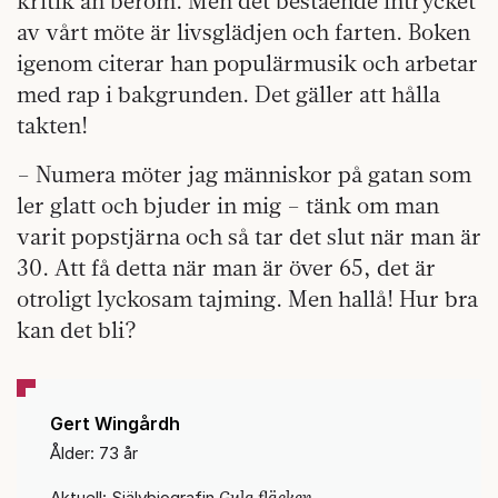
kritik än beröm. Men det bestående intrycket
av vårt möte är livsglädjen och farten. Boken
igenom citerar han populärmusik och arbetar
med rap i bakgrunden. Det gäller att hålla
takten!
– Numera möter jag människor på gatan som
ler glatt och bjuder in mig – tänk om man
varit popstjärna och så tar det slut när man är
30. Att få detta när man är över 65, det är
otroligt lyckosam tajming. Men hallå! Hur bra
kan det bli?
Gert Wingårdh
Ålder: 73 år
Gula fläcken
Aktuell: Självbiografin