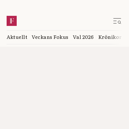
Aktuellt
Veckans Fokus
Val 2026
Krönikor
K