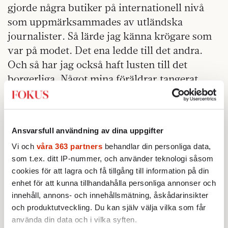
gjorde några butiker på internationell nivå
som uppmärksammades av utländska
journalister. Så lärde jag känna krögare som
var på modet. Det ena ledde till det andra.
Och så har jag också haft lusten till det
borgerliga. Något mina föräldrar tangerat
men kanske inte riktigt levt.
Firman gick bra men Gert Wingårdh
tröttnade på att kallas inredningsarkitekt. Så
Ansvarsfull användning av dina uppgifter
kom chansen. En golfklubb i Öijared skulle
Vi och
våra 363 partners
behandlar din personliga data,
byggas ut och Wingårdh fick frågan. Det blev
som t.ex. ditt IP-nummer, och använder teknologi såsom
ett märkligt hus, ”gömt under jorden” skrev
cookies för att lagra och få tillgång till information på din
enhet för att kunna tillhandahålla personliga annonser och
kritikerna. Men också ett första Sahlinpris.
innehåll, annons- och innehållsmätning, åskådarinsikter
Wingårdh skriver de följande 300 sidorna om
och produktutveckling. Du kan själv välja vilka som får
det ena projektet efter det andra, stora som
använda din data och i vilka syften.