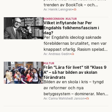
trenden av BookTok – och
Av: Henrik Lenngren
•
förlagen följer efter.
BOKRECENSION
KULTUR
Vilket inflytande har Per
Engdahls folkhemsfascism i
dag?
Per Engdahls ideologi saknade
förebildernas brutalitet, men var
knappast ofarlig. Rasism spelades
Av: Andreas Gedin
•
ned i förmån för "kultur". Känns
det igen?
KULTUR
Från ”Lära för livet” till ”Klass 9
A” – så har bilden av skolan
förändrats
Bilden av en skola i kris – tyngd
av reformer och nya
betygssystem – dominerar. Men
Av: Carina Wahlstedt Janson
•
vem äger berättelsen om skolan?