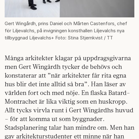
Gert Wingårdh, prins Daniel och Mårten Castenfors, chef
för Liljevalchs, på invigningen konsthallen Liljevalchs nya
tillbyggnad Liljevalchs+ Foto: Stina Stjernkvist / TT
Många arkitekter klagar på uppdragsgivarna
men Gert Wingårdh tycker de behövs och
konstaterar att ”när arkitekter får rita egna
hus blir det inte alltid så bra”. Han läser av
världen fort och med nöje. En flaska Batard-
Montrachet är lika viktig som en huskropp.
Allt tycks virvla runt i Gert Wingårdhs huvud
– för att komma ut som byggnader.
Stadsplanering talar han mindre om. Men han
gav arkitekturstudenter ett minne när han