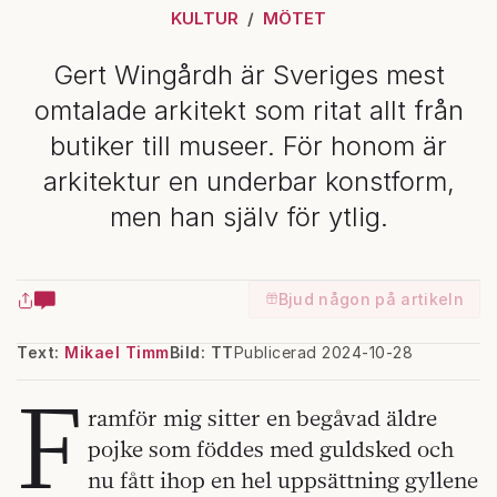
KULTUR
MÖTET
Gert Wingårdh är Sveriges mest
omtalade arkitekt som ritat allt från
butiker till museer. För honom är
arkitektur en underbar konstform,
men han själv för ytlig.
Bjud någon på artikeln
Text:
Mikael Timm
Bild: TT
Publicerad 2024-10-28
F
ramför mig sitter en begåvad äldre
pojke som föddes med guldsked och
nu fått ihop en hel uppsättning gyllene