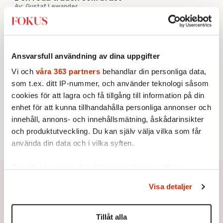
Av: Gustaf Lewander
INRIKES
3.
Vattenbristen är här – men var femte liter läcker
ut
Av: Susanne Gäre
KRÖNIKA
4.
Ansvarsfull användning av dina uppgifter
Nina Lekander:
På ”Kommunisthögskolan” drömde
alla om att vara arbetarklass
Vi och
våra 363 partners
behandlar din personliga data,
KRÖNIKA
5.
som t.ex. ditt IP-nummer, och använder teknologi såsom
Frans Wachtmeister:
Ja, AC är ett hot mot den
cookies för att lagra och få tillgång till information på din
franska civilisationen
STICKET
enhet för att kunna tillhandahålla personliga annonser och
6.
Bitte Assarmo:
Sagan om den lågbegåvade
innehåll, annons- och innehållsmätning, åskådarinsikter
ursprungsbefolkningen i Filipstad
och produktutveckling. Du kan själv välja vilka som får
använda din data och i vilka syften.
Ta reda på mer om hur dina personliga uppgifter
behandlas och ställ in dina preferenser i
detaljsektionen
.
Visa detaljer
Du kan ändra eller dra tillbaka ditt samtycke när som
helst från cookie-förklaringen.
Tillåt alla