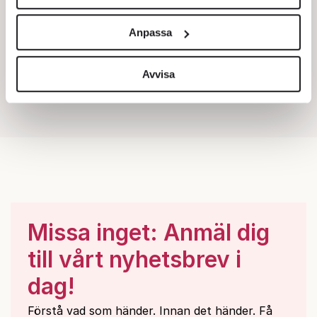
Vi använder enhetsidentifierare för att anpassa innehållet
och annonserna till användarna, tillhandahålla funktioner
Anpassa
för sociala medier och analysera vår trafik. Vi
vidarebefordrar även sådana identifierare och annan
information från din enhet till de sociala medier och
Avvisa
annons- och analysföretag som vi samarbetar med.
Dessa kan i sin tur kombinera informationen med annan
information som du har tillhandahållit eller som de har
samlat in när du har använt deras tjänster.
Om du vill läsa mer om hur vi hanterar personuppgifter
kan du göra det
här
.
Missa inget: Anmäl dig
till vårt nyhetsbrev i
dag!
Förstå vad som händer. Innan det händer. Få