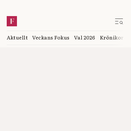
Aktuellt
Veckans Fokus
Val 2026
Krönikor
K