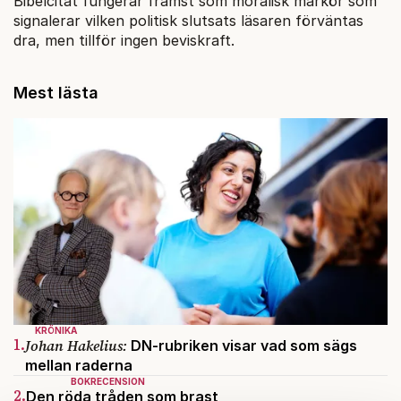
Bibelcitat fungerar främst som moralisk markör som
signalerar vilken politisk slutsats läsaren förväntas
dra, men tillför ingen beviskraft.
Mest lästa
KRÖNIKA
1.
Johan Hakelius:
DN-rubriken visar vad som sägs
mellan raderna
BOKRECENSION
2.
Den röda tråden som brast