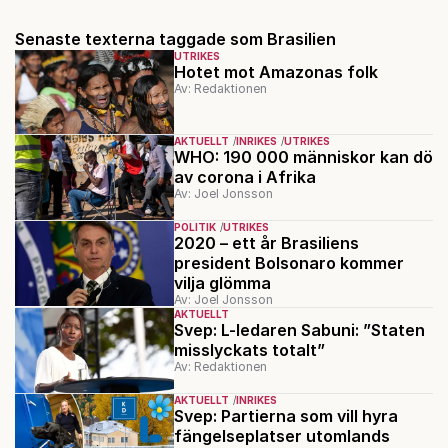
Senaste texterna taggade som Brasilien
UTRIKES
Hotet mot Amazonas folk
Av: Redaktionen
AKTUELLT
INRIKES
UTRIKES
WHO: 190 000 människor kan dö
av corona i Afrika
Av: Joel Jonsson
POLITIK
UTRIKES
2020 – ett år Brasiliens
president Bolsonaro kommer
vilja glömma
Av: Joel Jonsson
AKTUELLT
Svep: L-ledaren Sabuni: ”Staten
misslyckats totalt”
Av: Redaktionen
AKTUELLT
INRIKES
Svep: Partierna som vill hyra
fängelseplatser utomlands