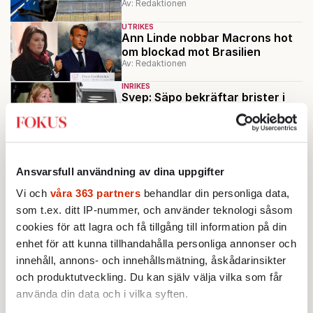
Av: Redaktionen
UTRIKES
Ann Linde nobbar Macrons hot
om blockad mot Brasilien
Av: Redaktionen
INRIKES
Svep: Säpo bekräftar brister i
Svenska kraftnät
Av: Redaktionen
UTRIKES
Venezuela – ett elektriskt och
Ansvarsfull användning av dina uppgifter
politiskt haveri
Av: Ebba Blume
Vi och
våra 363 partners
behandlar din personliga data,
som t.ex. ditt IP-nummer, och använder teknologi såsom
Ladda fler
cookies för att lagra och få tillgång till information på din
enhet för att kunna tillhandahålla personliga annonser och
Mest lästa
innehåll, annons- och innehållsmätning, åskådarinsikter
och produktutveckling. Du kan själv välja vilka som får
använda din data och i vilka syften.