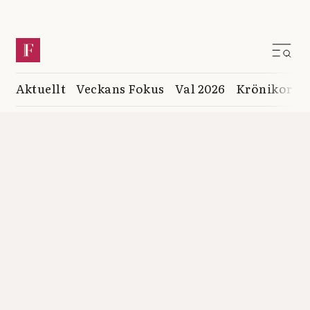
Aktuellt
Veckans Fokus
Val 2026
Krönikor
K