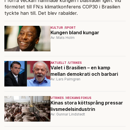
I förra veckan hamnade kungen i blåsväder igen. Vid
förmötet till FN:s klimatkonferens COP30 i Brasilien
tyckte han till. Det blev rabalder.
KULTUR
SPORT
Kungen bland kungar
Av: Mats Holm
AKTUELLT
UTRIKES
Valet i Brasilien – en kamp
mellan demokrati och barbari
Av: Lars Palmgren
UTRIKES
VECKANS FOKUS
Kinas stora köttsprång pressar
livsmedelsindustrin
Av: Gunnar Lindstedt