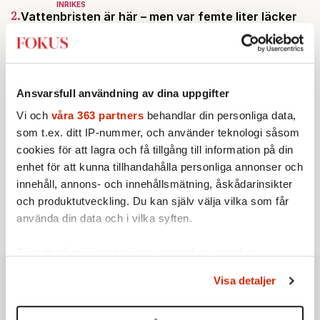
INRIKES
2.
Vattenbristen är här – men var femte liter läcker
ut
Av: Susanne Gäre
KRÖNIKA
3.
Frans Wachtmeister:
Ja, AC är ett hot mot den
franska civilisationen
Ansvarsfull användning av dina uppgifter
KRÖNIKA
4.
Nina Lekander:
På ”Kommunisthögskolan” drömde
Vi och
våra 363 partners
behandlar din personliga data,
alla om att vara arbetarklass
som t.ex. ditt IP-nummer, och använder teknologi såsom
STICKET
5.
Bitte Assarmo:
Sagan om den lågbegåvade
cookies för att lagra och få tillgång till information på din
ursprungsbefolkningen i Filipstad
enhet för att kunna tillhandahålla personliga annonser och
KRÖNIKA
innehåll, annons- och innehållsmätning, åskådarinsikter
6.
Sakine Madon:
Efter islamistdådet oroar sig
och produktutveckling. Du kan själv välja vilka som får
vänstern för Agnes Wold
använda din data och i vilka syften.
Ta reda på mer om hur dina personliga uppgifter
behandlas och ställ in dina preferenser i
detaljsektionen
.
Visa detaljer
Du kan ändra eller dra tillbaka ditt samtycke när som
helst från cookie-förklaringen.