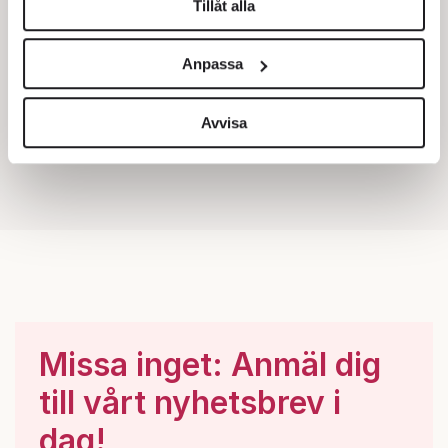
Tillåt alla
Vi använder enhetsidentifierare för att anpassa innehållet
och annonserna till användarna, tillhandahålla funktioner
Anpassa
för sociala medier och analysera vår trafik. Vi
vidarebefordrar även sådana identifierare och annan
information från din enhet till de sociala medier och
Avvisa
annons- och analysföretag som vi samarbetar med.
Dessa kan i sin tur kombinera informationen med annan
information som du har tillhandahållit eller som de har
samlat in när du har använt deras tjänster.
Om du vill läsa mer om hur vi hanterar personuppgifter
kan du göra det
här
.
Missa inget: Anmäl dig
till vårt nyhetsbrev i
dag!