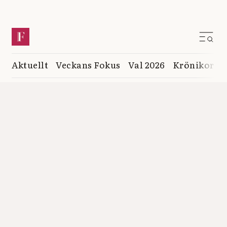
Aktuellt
Veckans Fokus
Val 2026
Krönikor
K