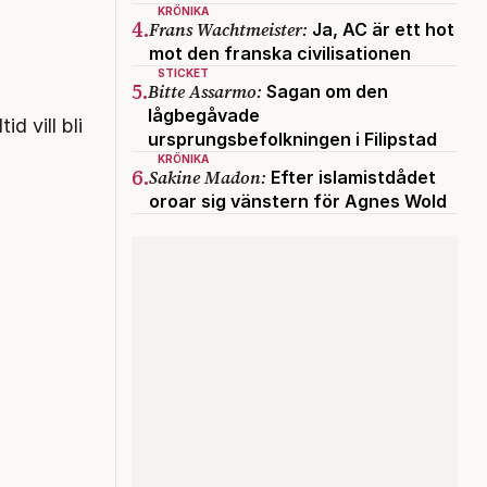
KRÖNIKA
4.
Frans Wachtmeister:
Ja, AC är ett hot
mot den franska civilisationen
STICKET
5.
Bitte Assarmo:
Sagan om den
a
lågbegåvade
d vill bli
ursprungsbefolkningen i Filipstad
KRÖNIKA
6.
Sakine Madon:
Efter islamistdådet
oroar sig vänstern för Agnes Wold