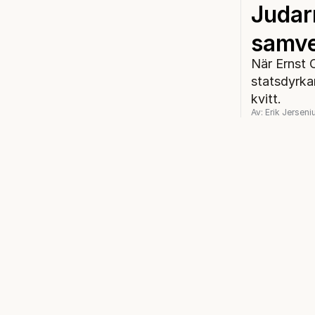
Judar
samv
När Ernst 
statsdyrkan
kvitt.
Av: Erik Jerseni