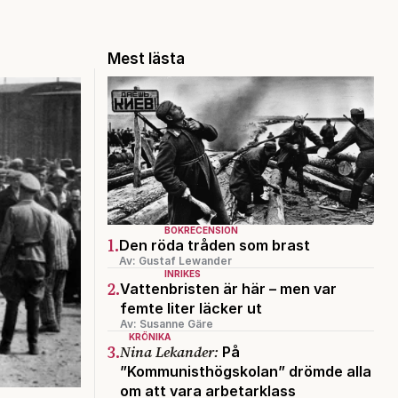
Mest lästa
BOKRECENSION
1.
Den röda tråden som brast
Av: Gustaf Lewander
INRIKES
2.
Vattenbristen är här – men var
femte liter läcker ut
Av: Susanne Gäre
KRÖNIKA
3.
Nina Lekander:
På
”Kommunisthögskolan” drömde alla
om att vara arbetarklass