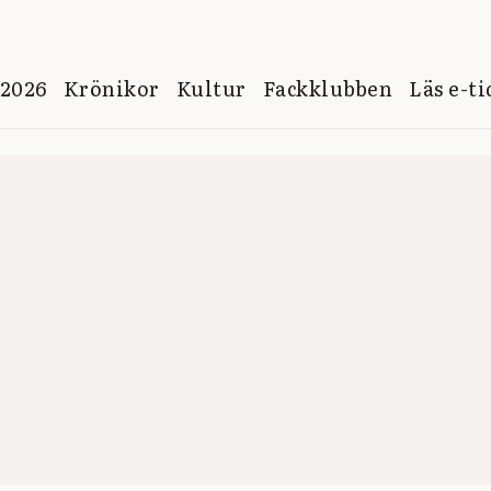
 2026
Krönikor
Kultur
Fackklubben
Läs e-t