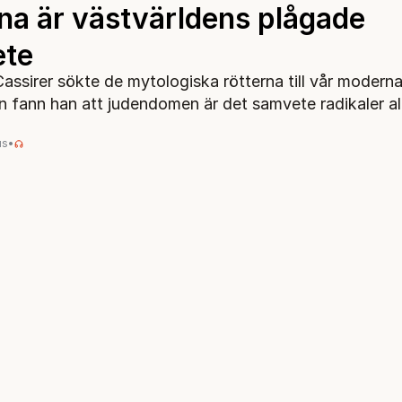
na är västvärldens plågade
ete
Cassirer sökte de mytologiska rötterna till vår modern
 fann han att judendomen är det samvete radikaler allti
us
•