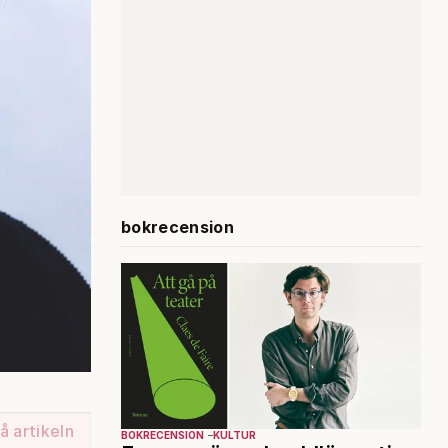
bokrecension
å artikeln
BOKRECENSION
KULTUR