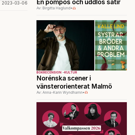
En pompös och uddlös satir
d 2023-03-06
Av: Birgitta Haglund
•
BOKRECENSION
KULTUR
Norénska scener i
vänsterorienterat Malmö
Av: Anna-Karin Wyndhamn
•