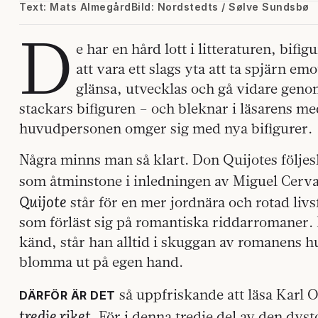
Text: Mats Almegård
Bild: Nordstedts / Sølve Sundsbø
D
e har en hård lott i litteraturen, bifi
att vara ett slags yta att ta spjärn e
glänsa, utvecklas och gå vidare geno
stackars bifiguren – och bleknar i läsarens me
huvudpersonen omger sig med nya bifigurer.
Några minns man så klart. Don Quijotes följe
som åtminstone i inledningen av Miguel Cerv
Quijote
står för en mer jordnära och rotad livs
som förläst sig på romantiska riddarromaner
känd, står han alltid i skuggan av romanens h
blomma ut på egen hand.
så uppfriskande att läsa Karl
DÄRFÖR ÄR DET
tredje riket
. För i denna tredje del av den dys