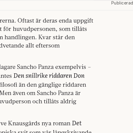
Publicera
gurerna. Oftast är deras enda uppgift
mot för huvudpersonen, som tillåts
m handlingen. Kvar står den
dvetande allt eftersom
slagare Sancho Panza exempelvis –
Den snillrike riddaren Don
antes
filosofi än den gänglige riddaren
. Men även om Sancho Panza är
uvudperson och tillåts aldrig
Det
 Ove Knausgårds nya roman
topiska svit som vår långskrivande