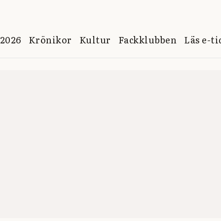
 2026
Krönikor
Kultur
Fackklubben
Läs e-t