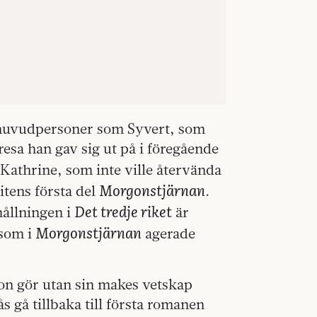
m huvudpersoner som Syvert, som
esa han gav sig ut på i föregående
r Kathrine, som inte ville återvända
Morgonstjärnan
itens första del
.
Det tredje riket
hållningen i
är
Morgonstjärnan
 som i
agerade
hon gör utan sin makes vetskap
s gå tillbaka till första romanen