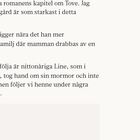
a romanens kapitel om Tove. Jag
gård är som starkast i detta
ligger nära det han mer
familj där mamman drabbas av en
ölja är nittonåriga Line, som i
 tog hand om sin mormor och inte
nen följer vi henne under några
.