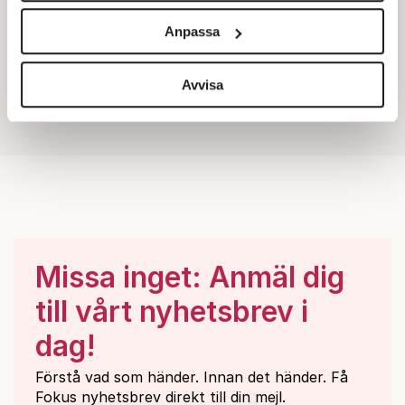
och annonserna till användarna, tillhandahålla funktioner
Anpassa
för sociala medier och analysera vår trafik. Vi
vidarebefordrar även sådana identifierare och annan
information från din enhet till de sociala medier och
Avvisa
annons- och analysföretag som vi samarbetar med.
Dessa kan i sin tur kombinera informationen med annan
information som du har tillhandahållit eller som de har
samlat in när du har använt deras tjänster.
Om du vill läsa mer om hur vi hanterar personuppgifter
kan du göra det
här
.
Missa inget: Anmäl dig
till vårt nyhetsbrev i
dag!
Förstå vad som händer. Innan det händer. Få
Fokus nyhetsbrev direkt till din mejl.