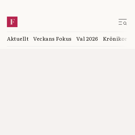
Aktuellt
Veckans Fokus
Val 2026
Krönikor
K