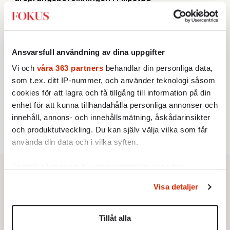
KRÖNIKA
2.
Sakine Madon:
Efter islamistdådet oroar sig
vänstern för Agnes Wold
UTRIKES
3.
Därför liknar Putin både tsaren och Stalin
Ansvarsfull användning av dina uppgifter
Av: Bengt Jangfeldt
STICKET
4.
Vi och
våra 363 partners
behandlar din personliga data,
Dan Korn:
Quisling, quislingar och sten i glashus
som t.ex. ditt IP-nummer, och använder teknologi såsom
STICKET
5.
Johan Romin:
Varför ställs aldrig dessa frågor?
cookies för att lagra och få tillgång till information på din
KRÖNIKA
6.
enhet för att kunna tillhandahålla personliga annonser och
Johan Hakelius:
DN-rubriken visar vad som sägs
mellan raderna
innehåll, annons- och innehållsmätning, åskådarinsikter
och produktutveckling. Du kan själv välja vilka som får
använda din data och i vilka syften.
Ta reda på mer om hur dina personliga uppgifter
behandlas och ställ in dina preferenser i
detaljsektionen
.
Visa detaljer
Du kan ändra eller dra tillbaka ditt samtycke när som
helst från cookie-förklaringen.
Tillåt alla
Vi använder enhetsidentifierare för att anpassa innehållet