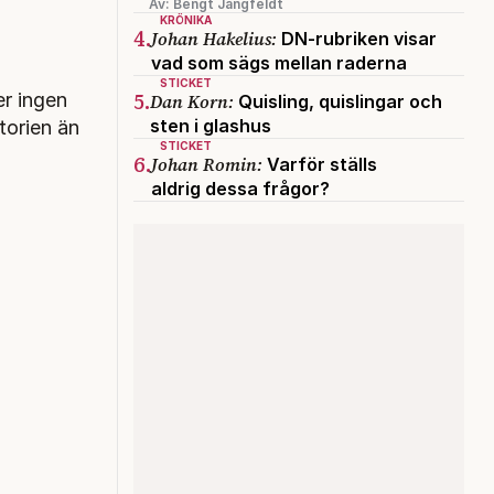
Av: Bengt Jangfeldt
KRÖNIKA
4.
Johan Hakelius:
DN-rubriken visar
vad som sägs mellan raderna
STICKET
5.
er ingen
Dan Korn:
Quisling, quislingar och
sten i glashus
torien än
STICKET
6.
Johan Romin:
Varför ställs
aldrig dessa frågor?