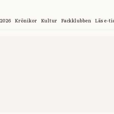
 2026
Krönikor
Kultur
Fackklubben
Läs e-t