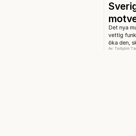
Sveri
motver
Det nya mu
vettig fun
öka den, s
Av: Torbjörn Tä