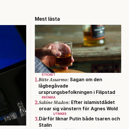
Mest lästa
STICKET
1.
Bitte Assarmo:
Sagan om den
lågbegåvade
ursprungsbefolkningen i Filipstad
KRÖNIKA
2.
Sakine Madon:
Efter islamistdådet
oroar sig vänstern för Agnes Wold
UTRIKES
3.
Därför liknar Putin både tsaren och
Stalin