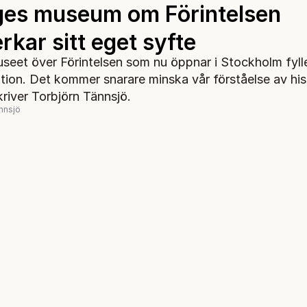
ges museum om Förintelsen
kar sitt eget syfte
seet över Förintelsen som nu öppnar i Stockholm fyll
ktion. Det kommer snarare minska vår förståelse av his
kriver Torbjörn Tännsjö.
nnsjö