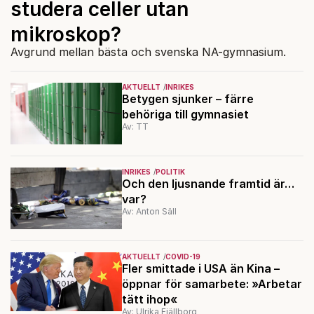
studera celler utan
mikroskop?
Avgrund mellan bästa och svenska NA-gymnasium.
AKTUELLT
INRIKES
Betygen sjunker – färre
behöriga till gymnasiet
Av: TT
INRIKES
POLITIK
Och den ljusnande framtid är…
var?
Av: Anton Säll
AKTUELLT
COVID-19
Fler smittade i USA än Kina –
öppnar för samarbete: »Arbetar
tätt ihop«
Av: Ulrika Fjällborg