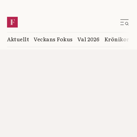
Aktuellt
Veckans Fokus
Val 2026
Krönikor
K