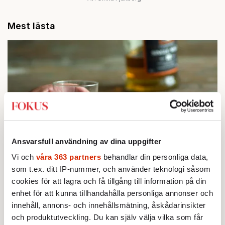
Mest lästa
Ansvarsfull användning av dina uppgifter
Vi och
våra 363 partners
behandlar din personliga data,
STICKET
1.
Bitte Assarmo:
Sagan om den lågbegåvade
som t.ex. ditt IP-nummer, och använder teknologi såsom
ursprungsbefolkningen i Filipstad
cookies för att lagra och få tillgång till information på din
KRÖNIKA
enhet för att kunna tillhandahålla personliga annonser och
2.
Sakine Madon:
Efter islamistdådet oroar sig
innehåll, annons- och innehållsmätning, åskådarinsikter
vänstern för Agnes Wold
och produktutveckling. Du kan själv välja vilka som får
STICKET
3.