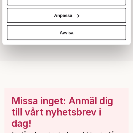
Vi använder enhetsidentifierare för att anpassa innehållet
och annonserna till användarna, tillhandahålla funktioner
Anpassa
för sociala medier och analysera vår trafik. Vi
vidarebefordrar även sådana identifierare och annan
information från din enhet till de sociala medier och
Avvisa
annons- och analysföretag som vi samarbetar med.
Dessa kan i sin tur kombinera informationen med annan
information som du har tillhandahållit eller som de har
samlat in när du har använt deras tjänster.
Om du vill läsa mer om hur vi hanterar personuppgifter
kan du göra det
här
.
Missa inget: Anmäl dig
till vårt nyhetsbrev i
dag!