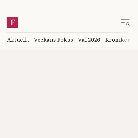
Aktuellt
Veckans Fokus
Val 2026
Krönikor
K