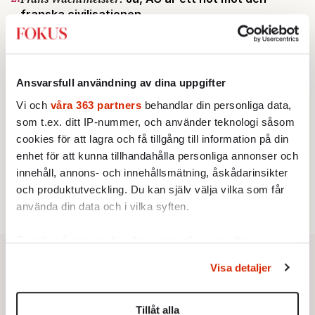
franska civilisationen
STICKET
3.
Bitte Assarmo:
Sagan om den lågbegåvade
ursprungsbefolkningen i Filipstad
KRÖNIKA
4.
Nina Lekander:
På ”Kommunisthögskolan” drömde
Ansvarsfull användning av dina uppgifter
alla om att vara arbetarklass
Vi och
våra 363 partners
behandlar din personliga data,
INRIKES
5.
Vattenbristen är här – men var femte liter läcker
som t.ex. ditt IP-nummer, och använder teknologi såsom
ut
cookies för att lagra och få tillgång till information på din
Av: Susanne Gäre
enhet för att kunna tillhandahålla personliga annonser och
KRÖNIKA
6.
Sakine Madon:
Efter islamistdådet oroar sig
innehåll, annons- och innehållsmätning, åskådarinsikter
vänstern för Agnes Wold
och produktutveckling. Du kan själv välja vilka som får
använda din data och i vilka syften.
Ta reda på mer om hur dina personliga uppgifter
behandlas och ställ in dina preferenser i
detaljsektionen
.
Visa detaljer
Du kan ändra eller dra tillbaka ditt samtycke när som
helst från cookie-förklaringen.
Tillåt alla