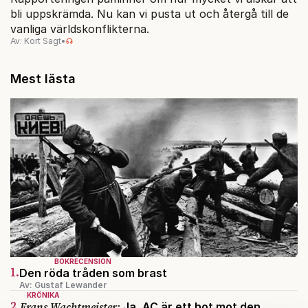
bli uppskrämda. Nu kan vi pusta ut och återgå till de
vanliga världskonflikterna.
Av: Kort Sagt
•
Mest lästa
BOKRECENSION
1.
Den röda tråden som brast
Av: Gustaf Lewander
KRÖNIKA
2.
Frans Wachtmeister:
Ja, AC är ett hot mot den