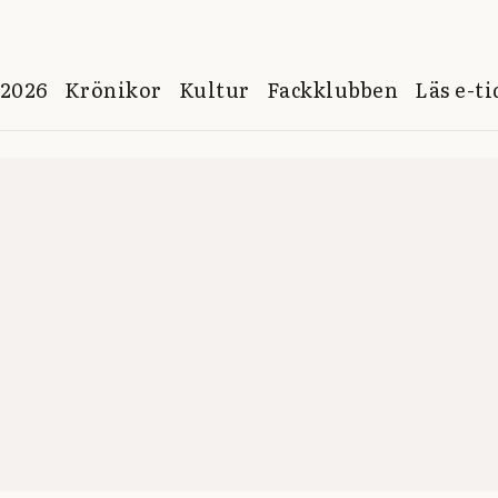
 2026
Krönikor
Kultur
Fackklubben
Läs e-t