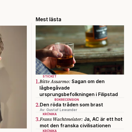
Mest lästa
STICKET
1.
Bitte Assarmo:
Sagan om den
lågbegåvade
ursprungsbefolkningen i Filipstad
BOKRECENSION
2.
Den röda tråden som brast
Av: Gustaf Lewander
KRÖNIKA
3.
Frans Wachtmeister:
Ja, AC är ett hot
mot den franska civilisationen
KRÖNIKA