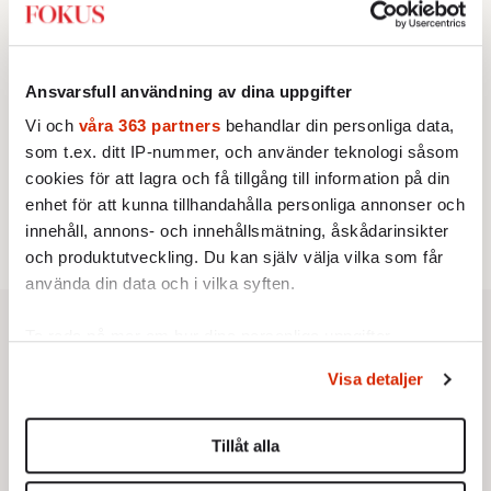
vänstern för Agnes Wold
KRÖNIKA
3.
Frans Wachtmeister:
Ja, AC är ett hot mot den
franska civilisationen
Ansvarsfull användning av dina uppgifter
STICKET
4.
Dan Korn:
Quisling, quislingar och sten i glashus
Vi och
våra 363 partners
behandlar din personliga data,
UTRIKES
som t.ex. ditt IP-nummer, och använder teknologi såsom
5.
Därför liknar Putin både tsaren och Stalin
cookies för att lagra och få tillgång till information på din
Av: Bengt Jangfeldt
STICKET
enhet för att kunna tillhandahålla personliga annonser och
6.
Christoffer Jonsson:
Inte nu igen, Vänsterpartiet!
innehåll, annons- och innehållsmätning, åskådarinsikter
och produktutveckling. Du kan själv välja vilka som får
använda din data och i vilka syften.
Ta reda på mer om hur dina personliga uppgifter
behandlas och ställ in dina preferenser i
detaljsektionen
.
Visa detaljer
Du kan ändra eller dra tillbaka ditt samtycke när som
helst från cookie-förklaringen.
Tillåt alla
Vi använder enhetsidentifierare för att anpassa innehållet