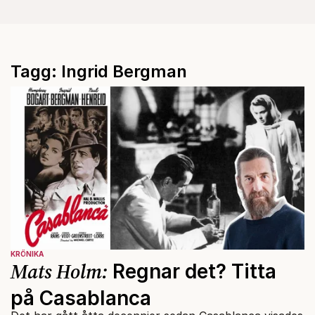
Tagg: Ingrid Bergman
KRÖNIKA
Mats Holm:
Regnar det? Titta
på Casablanca