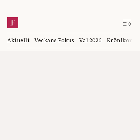
Aktuellt
Veckans Fokus
Val 2026
Krönikor
K