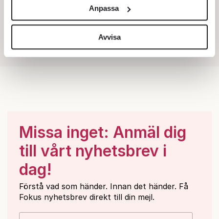
och annonserna till användarna, tillhandahålla funktioner
Anpassa
för sociala medier och analysera vår trafik. Vi
vidarebefordrar även sådana identifierare och annan
information från din enhet till de sociala medier och
Avvisa
annons- och analysföretag som vi samarbetar med.
Dessa kan i sin tur kombinera informationen med annan
information som du har tillhandahållit eller som de har
samlat in när du har använt deras tjänster.
Om du vill läsa mer om hur vi hanterar personuppgifter
kan du göra det
här
.
Missa inget: Anmäl dig
till vårt nyhetsbrev i
dag!
Förstå vad som händer. Innan det händer. Få
Fokus nyhetsbrev direkt till din mejl.