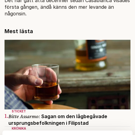
Det har gått åtta decennier sedan Casablanca visades
första gången, ändå känns den mer levande än
någonsin.
Mest lästa
STICKET
1.
Bitte Assarmo:
Sagan om den lågbegåvade
ursprungsbefolkningen i Filipstad
KRÖNIKA
2.
Sakine Madon:
Efter islamistdådet oroar sig