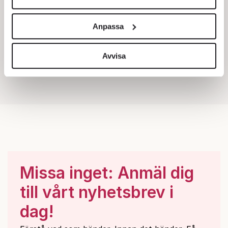
Vi använder enhetsidentifierare för att anpassa innehållet
och annonserna till användarna, tillhandahålla funktioner
Anpassa
för sociala medier och analysera vår trafik. Vi
vidarebefordrar även sådana identifierare och annan
information från din enhet till de sociala medier och
Avvisa
annons- och analysföretag som vi samarbetar med.
Dessa kan i sin tur kombinera informationen med annan
information som du har tillhandahållit eller som de har
samlat in när du har använt deras tjänster.
Om du vill läsa mer om hur vi hanterar personuppgifter
kan du göra det
här
.
Missa inget: Anmäl dig
till vårt nyhetsbrev i
dag!