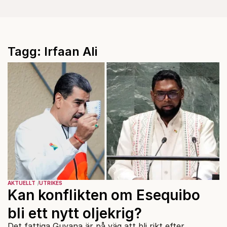
Tagg: Irfaan Ali
AKTUELLT
UTRIKES
Kan konflikten om Esequibo
bli ett nytt oljekrig?
Det fattiga Guyana är på väg att bli rikt efter