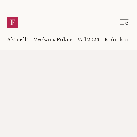
Aktuellt
Veckans Fokus
Val 2026
Krönikor
K