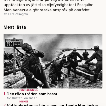
upptäckten av jättelika oljefyndigheter i Esequibo.
Men Venezuela gör starka anspråk på området.
Av: Lars Palmgren
Mest lästa
BOKRECENSION
1.
Den röda tråden som brast
Av: Gustaf Lewander
INRIKES
2.
Vattenbristen är här – men var femte liter läcker