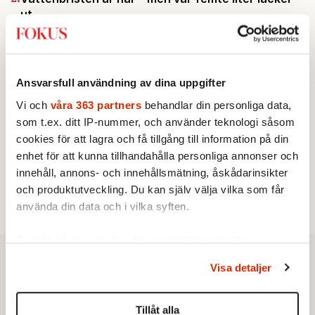
ut
Av: Susanne Gäre
KRÖNIKA
3.
Frans Wachtmeister:
Ja, AC är ett hot mot den
franska civilisationen
KRÖNIKA
Ansvarsfull användning av dina uppgifter
4.
Nina Lekander:
På ”Kommunisthögskolan” drömde
alla om att vara arbetarklass
Vi och
våra 363 partners
behandlar din personliga data,
STICKET
som t.ex. ditt IP-nummer, och använder teknologi såsom
5.
Bitte Assarmo:
Sagan om den lågbegåvade
cookies för att lagra och få tillgång till information på din
ursprungsbefolkningen i Filipstad
enhet för att kunna tillhandahålla personliga annonser och
KRÖNIKA
6.
Sakine Madon:
Efter islamistdådet oroar sig
innehåll, annons- och innehållsmätning, åskådarinsikter
vänstern för Agnes Wold
och produktutveckling. Du kan själv välja vilka som får
använda din data och i vilka syften.
Ta reda på mer om hur dina personliga uppgifter
behandlas och ställ in dina preferenser i
detaljsektionen
.
Visa detaljer
Du kan ändra eller dra tillbaka ditt samtycke när som
helst från cookie-förklaringen.
Tillåt alla