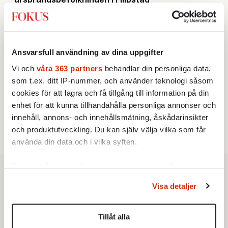
KRÖNIKA
2.
Sakine Madon:
Efter islamistdådet oroar sig
vänstern för Agnes Wold
STICKET
3.
Dan Korn:
Quisling, quislingar och sten i glashus
Ansvarsfull användning av dina uppgifter
KRÖNIKA
4.
Frans Wachtmeister:
Ja, AC är ett hot mot den
Vi och
våra 363 partners
behandlar din personliga data,
franska civilisationen
som t.ex. ditt IP-nummer, och använder teknologi såsom
UTRIKES
5.
Därför liknar Putin både tsaren och Stalin
cookies för att lagra och få tillgång till information på din
Av: Bengt Jangfeldt
enhet för att kunna tillhandahålla personliga annonser och
STICKET
6.
Christoffer Jonsson:
Inte nu igen, Vänsterpartiet!
innehåll, annons- och innehållsmätning, åskådarinsikter
och produktutveckling. Du kan själv välja vilka som får
använda din data och i vilka syften.
Ta reda på mer om hur dina personliga uppgifter
behandlas och ställ in dina preferenser i
detaljsektionen
.
Visa detaljer
Du kan ändra eller dra tillbaka ditt samtycke när som
helst från cookie-förklaringen.
Tillåt alla
Vi använder enhetsidentifierare för att anpassa innehållet