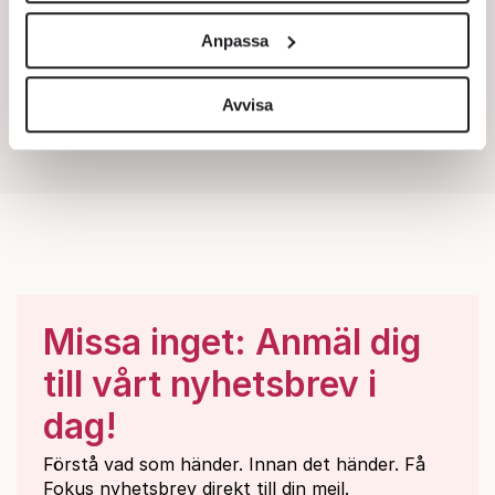
och annonserna till användarna, tillhandahålla funktioner
Anpassa
för sociala medier och analysera vår trafik. Vi
vidarebefordrar även sådana identifierare och annan
information från din enhet till de sociala medier och
Avvisa
annons- och analysföretag som vi samarbetar med.
Dessa kan i sin tur kombinera informationen med annan
information som du har tillhandahållit eller som de har
samlat in när du har använt deras tjänster.
Om du vill läsa mer om hur vi hanterar personuppgifter
kan du göra det
här
.
Missa inget: Anmäl dig
till vårt nyhetsbrev i
dag!
Förstå vad som händer. Innan det händer. Få
Fokus nyhetsbrev direkt till din mejl.