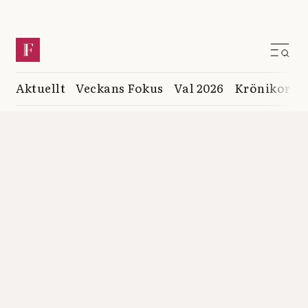
Aktuellt
Veckans Fokus
Val 2026
Krönikor
K