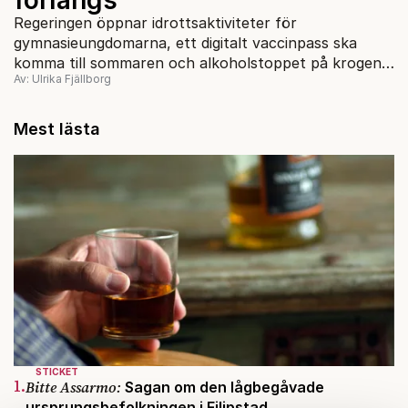
Regeringen öppnar idrottsaktiviteter för
gymnasieungdomarna, ett digitalt vaccinpass ska
komma till sommaren och alkoholstoppet på krogen
Av: Ulrika Fjällborg
förlängs. Folkhälsomyndigheten ändrar sig och sänker
åldersgränsen i från över 70 år till över 65 för de i
fas2-gruppen.
Mest lästa
STICKET
1.
Bitte Assarmo:
Sagan om den lågbegåvade
ursprungsbefolkningen i Filipstad