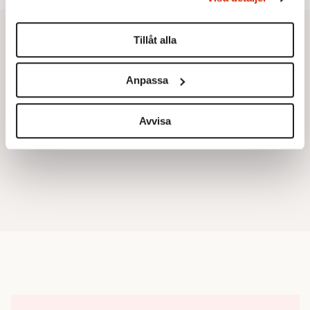
Du kan ändra eller dra tillbaka ditt samtycke när som
helst från cookie-förklaringen.
Tillåt alla
Vi använder enhetsidentifierare för att anpassa innehållet
och annonserna till användarna, tillhandahålla funktioner
Anpassa
för sociala medier och analysera vår trafik. Vi
vidarebefordrar även sådana identifierare och annan
information från din enhet till de sociala medier och
Avvisa
annons- och analysföretag som vi samarbetar med.
Dessa kan i sin tur kombinera informationen med annan
information som du har tillhandahållit eller som de har
samlat in när du har använt deras tjänster.
Om du vill läsa mer om hur vi hanterar personuppgifter
kan du göra det
här
.