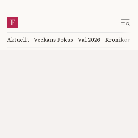
Aktuellt
Veckans Fokus
Val 2026
Krönikor
K