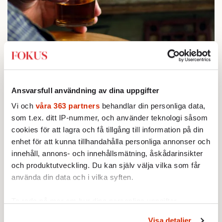
STICKET
1.
Bitte Assarmo:
Sagan om den lågbegåvade
ursprungsbefolkningen i Filipstad
KRÖNIKA
2.
Frans Wachtmeister:
Ja, AC är ett hot mot den
Ansvarsfull användning av dina uppgifter
franska civilisationen
KRÖNIKA
Vi och
våra 363 partners
behandlar din personliga data,
3.
Sakine Madon:
Efter islamistdådet oroar sig
som t.ex. ditt IP-nummer, och använder teknologi såsom
vänstern för Agnes Wold
cookies för att lagra och få tillgång till information på din
KRÖNIKA
4.
Nina Lekander:
På ”Kommunisthögskolan” drömde
enhet för att kunna tillhandahålla personliga annonser och
alla om att vara arbetarklass
innehåll, annons- och innehållsmätning, åskådarinsikter
STICKET
5.
Dan Korn:
Quisling, quislingar och sten i glashus
och produktutveckling. Du kan själv välja vilka som får
STICKET
använda din data och i vilka syften.
6.
Johan Romin:
Andersson, hur ska du få ihop det
här?
Ta reda på mer om hur dina personliga uppgifter
behandlas och ställ in dina preferenser i
detaljsektionen
.
Visa detaljer