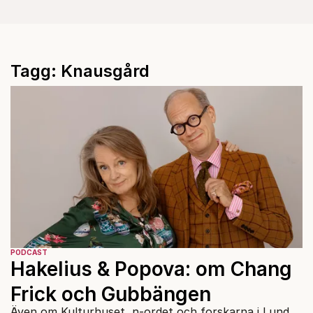
Tagg: Knausgård
PODCAST
Hakelius & Popova: om Chang
Frick och Gubbängen
Även om Kulturhuset, n-ordet och forskarna i Lund