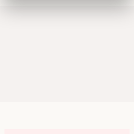
Dessa kan i sin tur kombinera informationen med annan
information som du har tillhandahållit eller som de har
samlat in när du har använt deras tjänster.
Om du vill läsa mer om hur vi hanterar personuppgifter
kan du göra det
här
.