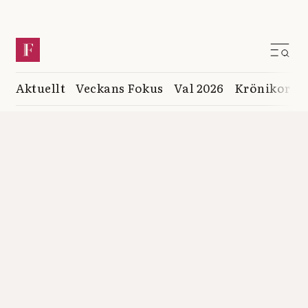
Aktuellt
Veckans Fokus
Val 2026
Krönikor
K