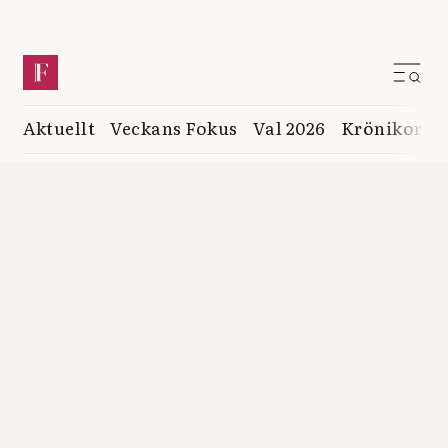
Aktuellt
Veckans Fokus
Val 2026
Krönikor
K