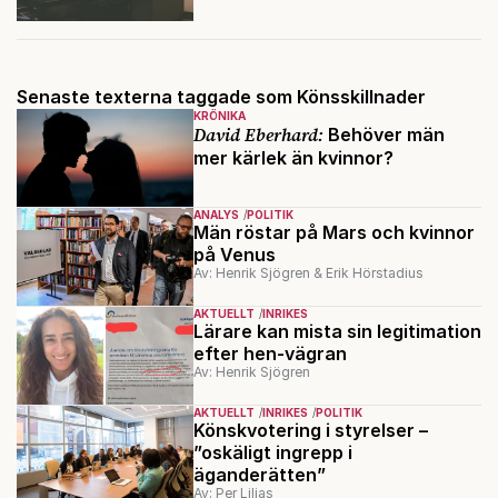
Senaste texterna taggade som Könsskillnader
KRÖNIKA
David Eberhard:
Behöver män
mer kärlek än kvinnor?
ANALYS
POLITIK
Män röstar på Mars och kvinnor
på Venus
Av: Henrik Sjögren & Erik Hörstadius
AKTUELLT
INRIKES
Lärare kan mista sin legitimation
efter hen-vägran
Av: Henrik Sjögren
AKTUELLT
INRIKES
POLITIK
Könskvotering i styrelser –
”oskäligt ingrepp i
äganderätten”
Av: Per Liljas