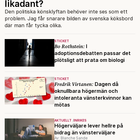
likadant?
Den politiska könsklyftan behöver inte ses som ett
problem. Jag får snarare bilden av svenska köksbord
där man får tycka olika.
STICKET
Bo Rothstein:
I
adoptionsdebatten passar det
plötsligt att prata om biologi
STICKET
Fredrik Virtanen:
Dagen då
oknullbara högermän och
intoleranta vänsterkvinnor kan
mötas
AKTUELLT
INRIKES
Högerväljare lever hellre på
bidrag än vänsterväljare
Av: Blanche Sande