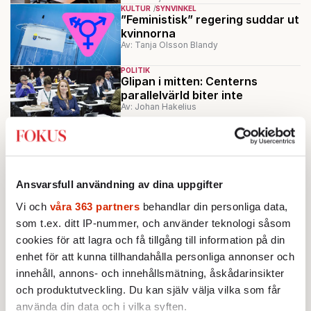
KULTUR
SYNVINKEL
”Feministisk” regering suddar ut
kvinnorna
Av: Tanja Olsson Blandy
POLITIK
Glipan i mitten: Centerns
parallelvärld biter inte
Av: Johan Hakelius
KRÖNIKA
Susanna Popova:
Vänstern ville
starta könskrig – högern ser ut
att lyckas
Ansvarsfull användning av dina uppgifter
KRÖNIKA
Johan Hakelius:
Lägg ned den
Vi och
våra 363 partners
behandlar din personliga data,
fantasilösa könspsykosen
som t.ex. ditt IP-nummer, och använder teknologi såsom
cookies för att lagra och få tillgång till information på din
enhet för att kunna tillhandahålla personliga annonser och
Ladda fler
innehåll, annons- och innehållsmätning, åskådarinsikter
och produktutveckling. Du kan själv välja vilka som får
Mest lästa
använda din data och i vilka syften.