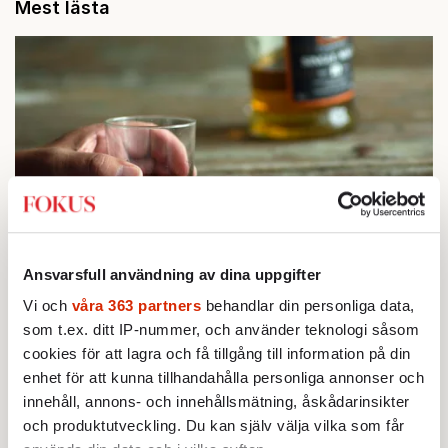
Mest lästa
Ansvarsfull användning av dina uppgifter
STICKET
1.
Bitte Assarmo:
Sagan om den lågbegåvade
Vi och
våra 363 partners
behandlar din personliga data,
ursprungsbefolkningen i Filipstad
som t.ex. ditt IP-nummer, och använder teknologi såsom
KRÖNIKA
2.
Frans Wachtmeister:
Ja, AC är ett hot mot den
cookies för att lagra och få tillgång till information på din
franska civilisationen
enhet för att kunna tillhandahålla personliga annonser och
KRÖNIKA
3.
innehåll, annons- och innehållsmätning, åskådarinsikter
Sakine Madon:
Efter islamistdådet oroar sig
vänstern för Agnes Wold
och produktutveckling. Du kan själv välja vilka som får
STICKET