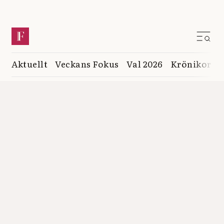
Aktuellt
Veckans Fokus
Val 2026
Krönikor
K