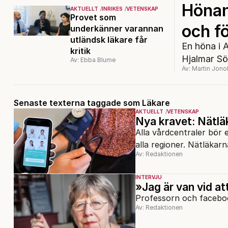
Hönan 
AKTUELLT
INRIKES
VETENSKAP
Provet som
och fö
underkänner varannan
utländsk läkare får
En höna i 
kritik
Hjalmar Sö
Av: Ebba Blume
Av: Martin Jono
Senaste texterna taggade som Läkare
AKTUELLT
VETENSKAP
Nya kravet: Nätlä
Alla vårdcentraler bör e
alla regioner. Nätläkarn
Av: Redaktionen
INTERVJU
»Jag är van vid at
Professorn och faceboo
Av: Redaktionen