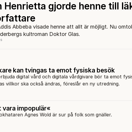
Henrietta gjorde henne till lä
rfattare
Addis Abbeba visade henne att allt är möjligt. Nu omto
derbergs kultroman Doktor Glas.
ls
kare kan tvingas ta emot fysiska besök
rbjuda digital vård och digitala vårdgivare bör ta emot fysi
as villkor ska också ändras, föreslår en ny utredning.
t vara impopulär«
khataren Agnes Wold är sur på folk som gnäller.