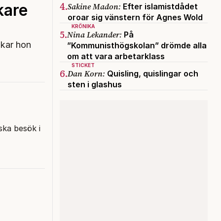
4.
kare
Sakine Madon:
Efter islamistdådet
oroar sig vänstern för Agnes Wold
KRÖNIKA
5.
Nina Lekander:
På
lkar hon
”Kommunisthögskolan” drömde alla
om att vara arbetarklass
STICKET
6.
Dan Korn:
Quisling, quislingar och
sten i glashus
ska besök i