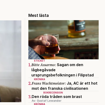
Mest lästa
STICKET
1.
Bitte Assarmo:
Sagan om den
lågbegåvade
ursprungsbefolkningen i Filipstad
KRÖNIKA
2.
Frans Wachtmeister:
Ja, AC är ett hot
mot den franska civilisationen
BOKRECENSION
3.
Den röda tråden som brast
Av: Gustaf Lewander
KRÖNIKA