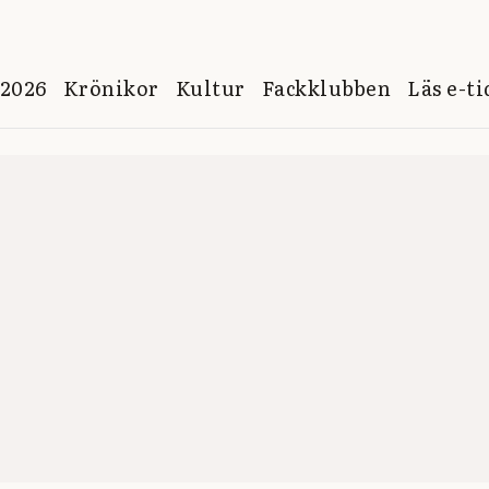
 2026
Krönikor
Kultur
Fackklubben
Läs e-t