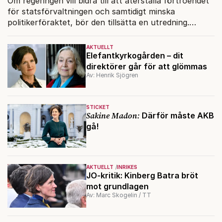
Om regeringen vill bidra till att återställa förtroendet
för statsförvaltningen och samtidigt minska
politikerföraktet, bör den tillsätta en utredning.
Måhända ett uppdrag för Anna Kinberg Batra under
sin tid på elefantkyrkogården?
AKTUELLT
Elefantkyrkogården – dit
direktörer går för att glömmas
Av: Henrik Sjögren
STICKET
Sakine Madon:
Därför måste AKB
gå!
AKTUELLT
INRIKES
JO-kritik: Kinberg Batra bröt
mot grundlagen
Av: Marc Skogelin / TT