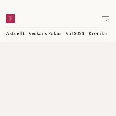
Aktuellt
Veckans Fokus
Val 2026
Krönikor
K