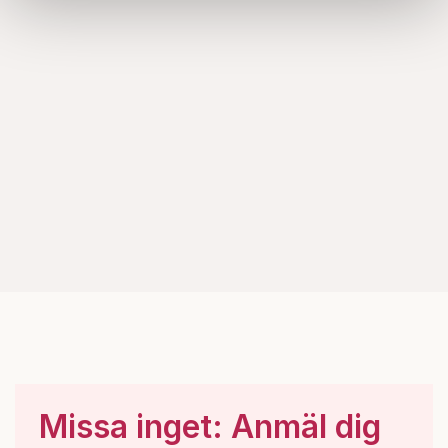
information som du har tillhandahållit eller som de har
samlat in när du har använt deras tjänster.
Om du vill läsa mer om hur vi hanterar personuppgifter
kan du göra det
här
.
Missa inget: Anmäl dig