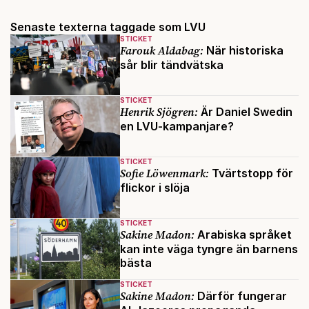
Senaste texterna taggade som LVU
STICKET
Farouk Aldabag:
När historiska
sår blir tändvätska
STICKET
Henrik Sjögren:
Är Daniel Swedin
en LVU-kampanjare?
STICKET
Sofie Löwenmark:
Tvärtstopp för
flickor i slöja
STICKET
Sakine Madon:
Arabiska språket
kan inte väga tyngre än barnens
bästa
STICKET
Sakine Madon:
Därför fungerar