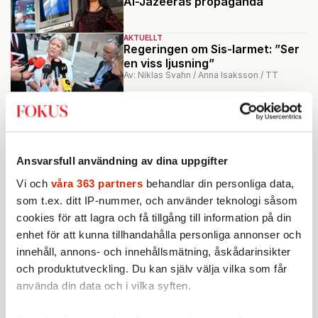
Al-Jazeeras propaganda
AKTUELLT
Regeringen om Sis-larmet: ”Ser
en viss ljusning”
Av: Niklas Svahn / Anna Isaksson / TT
AKTUELLT
Larmet: Fullt på Sis – barn kan
mörda i sommar
Av: Niklas Svahn / TT
Ansvarsfull användning av dina uppgifter
KRÖNIKA
Sofie Löwenmark:
LVU-kampanjen
Vi och
våra 363 partners
behandlar din personliga data,
blottar värderingsskillnaderna vi
som t.ex. ditt IP-nummer, och använder teknologi såsom
inte talar om
cookies för att lagra och få tillgång till information på din
enhet för att kunna tillhandahålla personliga annonser och
Ladda fler
innehåll, annons- och innehållsmätning, åskådarinsikter
och produktutveckling. Du kan själv välja vilka som får
Mest lästa
använda din data och i vilka syften.