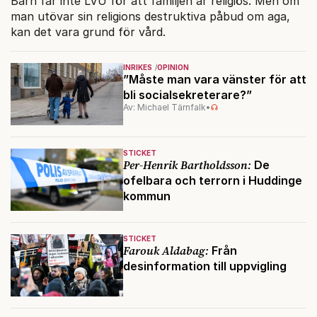
Barn får inte LVU för att familjen är religiös. Men om
man utövar sin religions destruktiva påbud om aga,
kan det vara grund för vård.
INRIKES
OPINION
”Måste man vara vänster för att
bli socialsekreterare?”
Av: Michael Tärnfalk
•
STICKET
Per-Henrik Bartholdsson:
De
ofelbara och terrorn i Huddinge
kommun
STICKET
Farouk Aldabag:
Från
desinformation till uppvigling