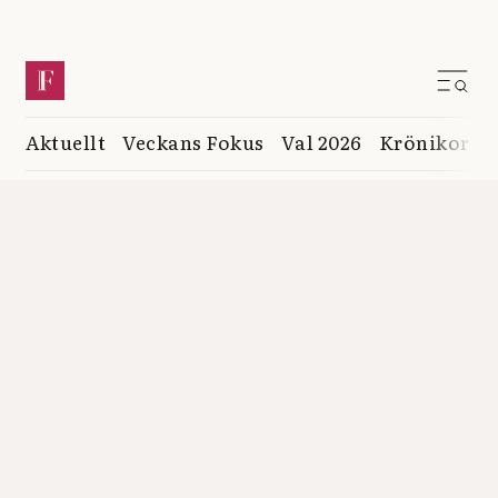
Aktuellt
Veckans Fokus
Val 2026
Krönikor
K