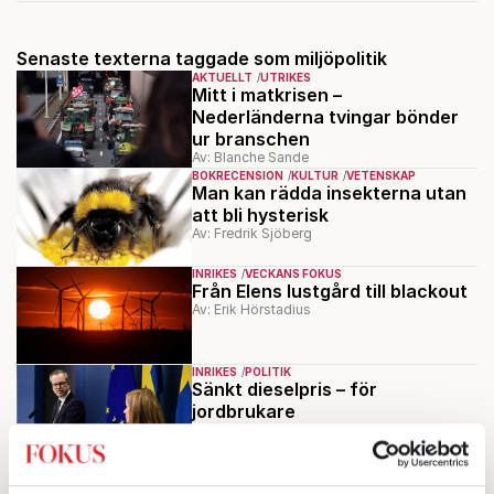
Senaste texterna taggade som miljöpolitik
AKTUELLT
UTRIKES
Mitt i matkrisen –
Nederländerna tvingar bönder
ur branschen
Av: Blanche Sande
BOKRECENSION
KULTUR
VETENSKAP
Man kan rädda insekterna utan
att bli hysterisk
Av: Fredrik Sjöberg
INRIKES
VECKANS FOKUS
Från Elens lustgård till blackout
Av: Erik Hörstadius
INRIKES
POLITIK
Sänkt dieselpris – för
jordbrukare
Av: Anton Säll