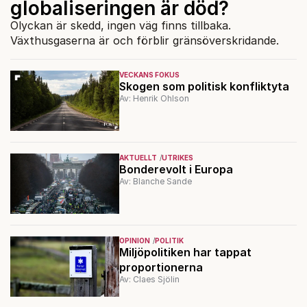
globaliseringen är död?
Olyckan är skedd, ingen väg finns tillbaka.
Växthusgaserna är och förblir gränsöverskridande.
VECKANS FOKUS
Skogen som politisk konfliktyta
Av: Henrik Ohlson
AKTUELLT
UTRIKES
Bonderevolt i Europa
Av: Blanche Sande
OPINION
POLITIK
Miljöpolitiken har tappat
proportionerna
Av: Claes Sjölin