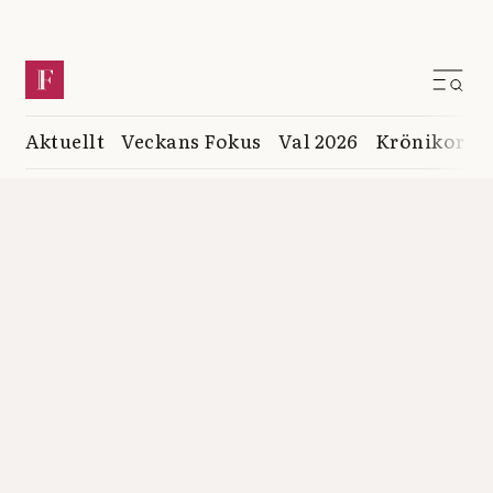
Aktuellt
Veckans Fokus
Val 2026
Krönikor
K