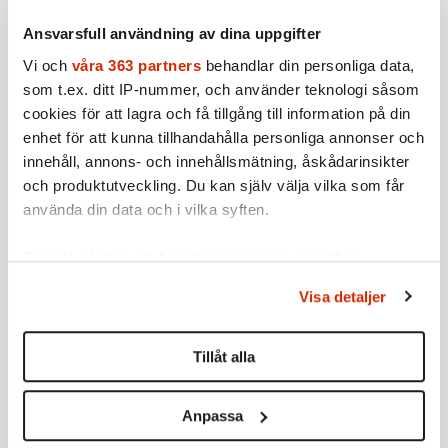
Mest lästa
Ansvarsfull användning av dina uppgifter
Vi och
våra 363 partners
behandlar din personliga data,
som t.ex. ditt IP-nummer, och använder teknologi såsom
cookies för att lagra och få tillgång till information på din
enhet för att kunna tillhandahålla personliga annonser och
innehåll, annons- och innehållsmätning, åskådarinsikter
och produktutveckling. Du kan själv välja vilka som får
använda din data och i vilka syften.
Ta reda på mer om hur dina personliga uppgifter
STICKET
behandlas och ställ in dina preferenser i
detaljsektionen
.
1.
Bitte Assarmo:
Sagan om den lågbegåvade
Visa detaljer
Du kan ändra eller dra tillbaka ditt samtycke när som
ursprungsbefolkningen i Filipstad
helst från cookie-förklaringen.
KRÖNIKA
2.
Sakine Madon:
Efter islamistdådet oroar sig
Tillåt alla
vänstern för Agnes Wold
Vi använder enhetsidentifierare för att anpassa innehållet
UTRIKES
3.
Därför liknar Putin både tsaren och Stalin
och annonserna till användarna, tillhandahålla funktioner
Anpassa
Av: Bengt Jangfeldt
för sociala medier och analysera vår trafik. Vi
KRÖNIKA