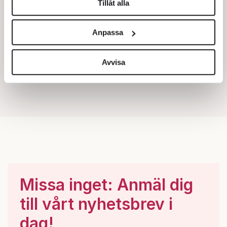
Tillåt alla
Vi använder enhetsidentifierare för att anpassa innehållet
och annonserna till användarna, tillhandahålla funktioner
Anpassa
för sociala medier och analysera vår trafik. Vi
vidarebefordrar även sådana identifierare och annan
information från din enhet till de sociala medier och
Avvisa
annons- och analysföretag som vi samarbetar med.
Dessa kan i sin tur kombinera informationen med annan
information som du har tillhandahållit eller som de har
samlat in när du har använt deras tjänster.
Om du vill läsa mer om hur vi hanterar personuppgifter
kan du göra det
här
.
Missa inget: Anmäl dig
till vårt nyhetsbrev i
dag!