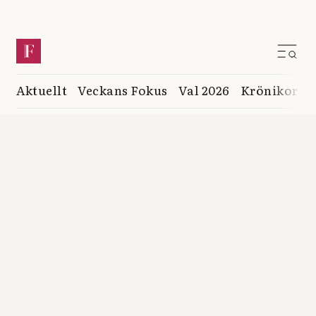
Aktuellt
Veckans Fokus
Val 2026
Krönikor
K