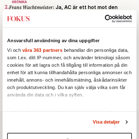
KRÖNIKA
2.
Frans Wachtmeister:
Ja, AC är ett hot mot den
franska civilisationen
KRÖNIKA
3.
Nina Lekander:
På ”Kommunisthögskolan” drömde
alla om att vara arbetarklass
STICKET
Ansvarsfull användning av dina uppgifter
4.
Bitte Assarmo:
Sagan om den lågbegåvade
ursprungsbefolkningen i Filipstad
Vi och
våra 363 partners
behandlar din personliga data,
INRIKES
som t.ex. ditt IP-nummer, och använder teknologi såsom
5.
Vattenbristen är här – men var femte liter läcker
cookies för att lagra och få tillgång till information på din
ut
enhet för att kunna tillhandahålla personliga annonser och
Av: Susanne Gäre
KRÖNIKA
innehåll, annons- och innehållsmätning, åskådarinsikter
6.
Sakine Madon:
Efter islamistdådet oroar sig
och produktutveckling. Du kan själv välja vilka som får
vänstern för Agnes Wold
använda din data och i vilka syften.
Ta reda på mer om hur dina personliga uppgifter
behandlas och ställ in dina preferenser i
detaljsektionen
.
Visa detaljer
Du kan ändra eller dra tillbaka ditt samtycke när som
helst från cookie-förklaringen.