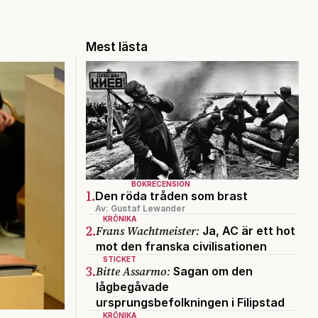
Mest lästa
BOKRECENSION
1.
Den röda tråden som brast
Av: Gustaf Lewander
KRÖNIKA
2.
Frans Wachtmeister:
Ja, AC är ett hot
mot den franska civilisationen
STICKET
3.
Bitte Assarmo:
Sagan om den
lågbegåvade
ursprungsbefolkningen i Filipstad
KRÖNIKA