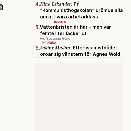
4.
Nina Lekander:
a
På
”Kommunisthögskolan” drömde alla
om att vara arbetarklass
INRIKES
5.
Vattenbristen är här – men var
femte liter läcker ut
Av: Susanne Gäre
KRÖNIKA
6.
Sakine Madon:
Efter islamistdådet
oroar sig vänstern för Agnes Wold