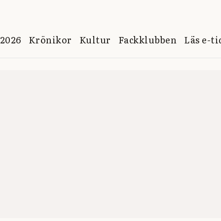
 2026
Krönikor
Kultur
Fackklubben
Läs e-t