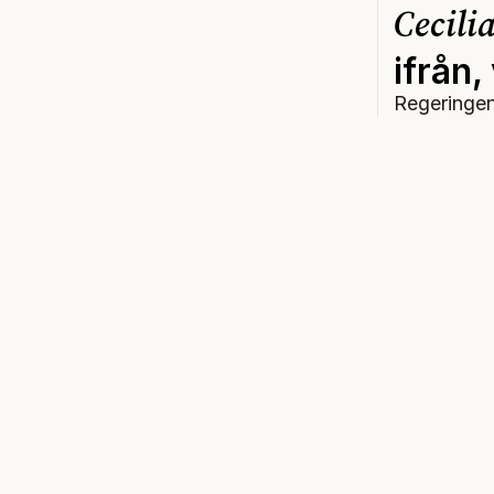
Cecili
ifrån,
Regeringen 