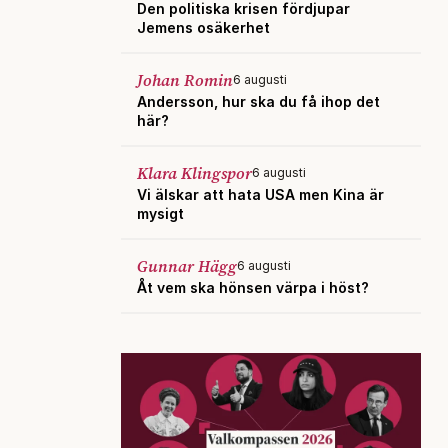
Den politiska krisen fördjupar
Jemens osäkerhet
Johan Romin
6 augusti
Andersson, hur ska du få ihop det
här?
Klara Klingspor
6 augusti
Vi älskar att hata USA men Kina är
mysigt
Gunnar Hägg
6 augusti
Åt vem ska hönsen värpa i höst?