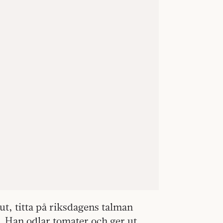
t, titta på riksdagens talman
. Han odlar tomater och ger ut