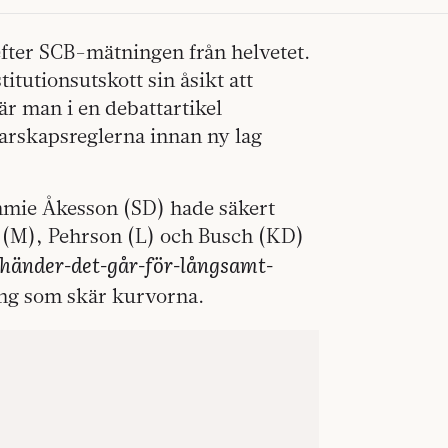
 efter SCB-mätningen från helvetet.
tutionsutskott sin åsikt att
är man i en debattartikel
arskapsreglerna innan ny lag
immie Åkesson (SD) hade säkert
 (M), Pehrson (L) och Busch (KD)
-händer-det-går-för-långsamt-
ing som skär kurvorna.