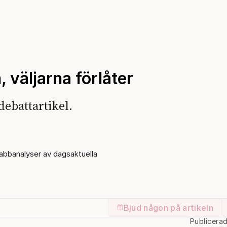
, väljarna förlåter
debattartikel.
bbanalyser av dagsaktuella
Bjud någon på artikeln
Publicera