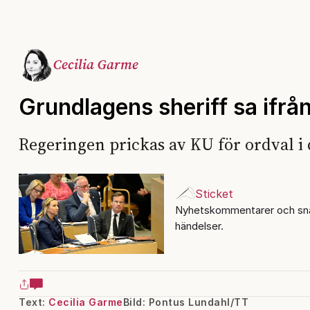
Cecilia Garme
Grundlagens sheriff sa ifrån
Regeringen prickas av KU för ordval i 
Sticket
Nyhetskommentarer och sna
händelser.
Text:
Cecilia Garme
Bild: Pontus Lundahl/TT