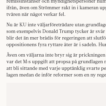
remissinstanser och myndighetspersoner nume
ifrån, även om Strömmer rakt in i kameran up
tvären när något verkar fel.
Nu är KU inte väljarföreträdare utan grundlagen
som exempelvis Donald Trump tycker är svår at
blir det än mer brådis för regeringen att slutf
oppositionens fyra ryttare åter är i sadeln. Hu
Även om väljarna inte bryr sig är prickninge
var det M:s uppgift att propsa på grundlagen n
att bli sittande med varje upptänklig svarte p
lagen medan de inför reformer som en ny reger