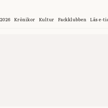
 2026
Krönikor
Kultur
Fackklubben
Läs e-t