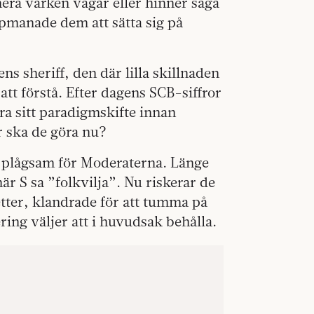
ra varken vågar eller hinner säga
pmanade dem att sätta sig på
s sheriff, den där lilla skillnaden
t förstå. Efter dagens SCB-siffror
öra sitt paradigmskifte innan
r ska de göra nu?
n plågsam för Moderaterna. Länge
är S sa ”folkvilja”. Nu riskerar de
etter, klandrade för att tumma på
ing väljer att i huvudsak behålla.