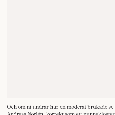
Och om ni undrar hur en moderat brukade se u
Andreas Norlén, korrekt som ett nunnekloster