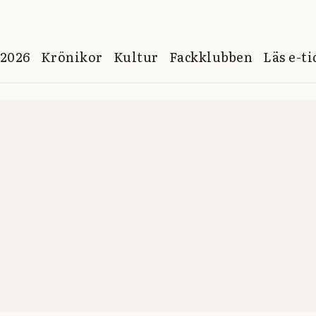
 2026
Krönikor
Kultur
Fackklubben
Läs e-t