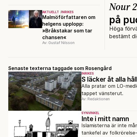
Nour 2
AKTUELLT
INRIKES
på pu
Malmöförfattaren om
helgens upplopp:
Höga förvä
»Bråkstakar som tar
bestämt di
chansen«
Av: Gustaf Nilsson
Senaste texterna taggade som Rosengård
INRIKES
S läcker åt alla hål
Alla pratar om LO-medle
tappet vänsterut.
Av: Redaktionen
SYNVINKEL
Inte i mitt namn
Islamisterna är inte mån
tankefel av folkrörelse