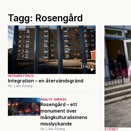
Tagg: Rosengård
VECKANS FOKUS
Integration – en återvändsgränd
Av: Lars Åberg
ANALYS
INRIKES
Rosengård – ett
monument över
mångkulturalismens
misslyckande
Av: Lars Åberg
STICKET