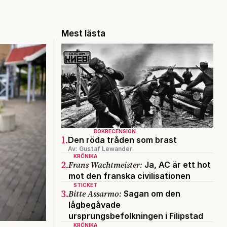
Mest lästa
BOKRECENSION
1.
Den röda tråden som brast
Av: Gustaf Lewander
KRÖNIKA
2.
Frans Wachtmeister:
Ja, AC är ett hot
mot den franska civilisationen
STICKET
3.
Bitte Assarmo:
Sagan om den
lågbegåvade
ursprungsbefolkningen i Filipstad
KRÖNIKA