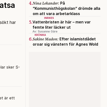
4.
Nina Lekander:
satsa
På
”Kommunisthögskolan” drömde alla
om att vara arbetarklass
INRIKES
5.
Vattenbristen är här – men var
sökt har
femte liter läcker ut
Av: Susanne Gäre
KRÖNIKA
6.
Sakine Madon:
Efter islamistdådet
oroar sig vänstern för Agnes Wold
lar sker S-
et är ett