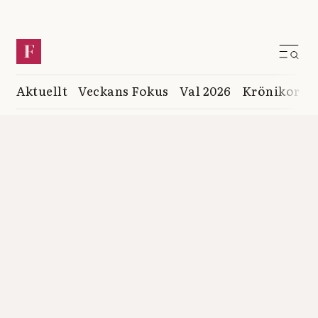
Aktuellt
Veckans Fokus
Val 2026
Krönikor
K