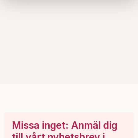
samlat in när du har använt deras tjänster.
Om du vill läsa mer om hur vi hanterar personuppgifter
kan du göra det
här
.
Missa inget: Anmäl dig
till vårt nyhetsbrev i