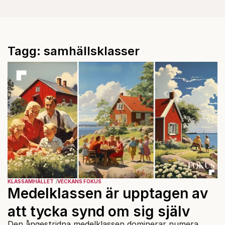
Tagg: samhällsklasser
KLASSAMHÄLLET
VECKANS FOKUS
Medelklassen är upptagen av
att tycka synd om sig själv
Den ångestridna medelklassen dominerar numera