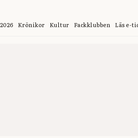
 2026
Krönikor
Kultur
Fackklubben
Läs e-t