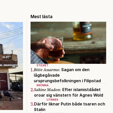
Mest lästa
STICKET
1.
Bitte Assarmo:
Sagan om den
lågbegåvade
ursprungsbefolkningen i Filipstad
KRÖNIKA
2.
Sakine Madon:
Efter islamistdådet
oroar sig vänstern för Agnes Wold
UTRIKES
3.
Därför liknar Putin både tsaren och
Stalin