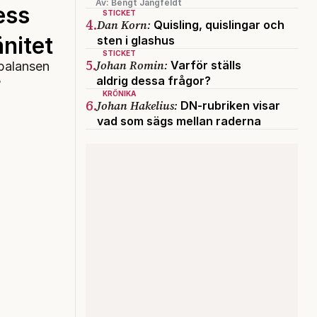
Av: Bengt Jangfeldt
ess
STICKET
4.
Dan Korn:
Quisling, quislingar och
änitet
sten i glashus
STICKET
5.
Johan Romin:
Varför ställs
 balansen
aldrig dessa frågor?
?
KRÖNIKA
6.
Johan Hakelius:
DN-rubriken visar
vad som sägs mellan raderna