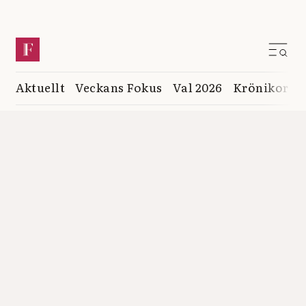
Aktuellt
Veckans Fokus
Val 2026
Krönikor
K