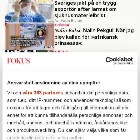
Sveriges jakt på en trygg
exportör efter larmet om
sjukhusmaterielbrist
Av: Ebba Blume
KRÖNIKA
Nalin Baksi:
Nalin Pekgul: När jag
blev kallad för »afrikansk
prinsessa«
KULTUR
Är det rädslan för döden som
gör att vi gottar oss i kultur om
vården?
Av: Gustaf Nilsson
KRÖNIKA
Ansvarsfull användning av dina uppgifter
Malin Siwe:
Malin Siwe:
Politikernas olyckliga kärlek –
Vi och
våra 363 partners
behandlar din personliga data,
enkelrum på nya sjukhus
som t.ex. ditt IP-nummer, och använder teknologi såsom
cookies för att lagra och få tillgång till information på din
Ladda fler
enhet för att kunna tillhandahålla personliga annonser och
innehåll, annons- och innehållsmätning, åskådarinsikter
Mest lästa
och produktutveckling. Du kan själv välja vilka som får
använda din data och i vilka syften.