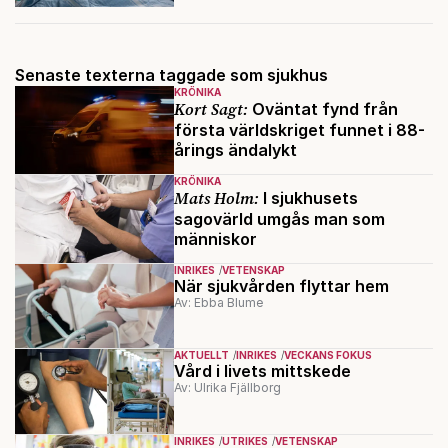
Senaste texterna taggade som sjukhus
KRÖNIKA
Kort Sagt:
Oväntat fynd från
första världskriget funnet i 88-
årings ändalykt
KRÖNIKA
Mats Holm:
I sjukhusets
sagovärld umgås man som
människor
INRIKES
VETENSKAP
När sjukvården flyttar hem
Av: Ebba Blume
AKTUELLT
INRIKES
VECKANS FOKUS
Vård i livets mittskede
Av: Ulrika Fjällborg
INRIKES
UTRIKES
VETENSKAP