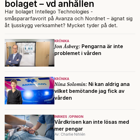
bolaget – vd anhållen
Har bolaget Intellego Technologies -
småspararfavorit på Avanza och Nordnet – ägnat sig
åt ljusskygg verksamhet? Mycket tyder på det.
KRÖNIKA
Jon Åsberg:
Pengarna är inte
problemet i vården
KRÖNIKA
Nina Solomin:
Ni kan aldrig ana
vilket bemötande jag fick av
vården
INRIKES
OPINION
Vårdkrisen kan inte lösas med
mer pengar
Av: Charlie Nihlén