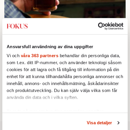
STICKET
1.
Bitte Assarmo:
Sagan om den lågbegåvade
ursprungsbefolkningen i Filipstad
KRÖNIKA
2.
Sakine Madon:
Efter islamistdådet oroar sig
Ansvarsfull användning av dina uppgifter
vänstern för Agnes Wold
UTRIKES
Vi och
våra 363 partners
behandlar din personliga data,
3.
Därför liknar Putin både tsaren och Stalin
som t.ex. ditt IP-nummer, och använder teknologi såsom
Av: Bengt Jangfeldt
cookies för att lagra och få tillgång till information på din
KRÖNIKA
4.
Johan Hakelius:
DN-rubriken visar vad som sägs
enhet för att kunna tillhandahålla personliga annonser och
mellan raderna
innehåll, annons- och innehållsmätning, åskådarinsikter
STICKET
5.
Johan Romin:
Varför ställs aldrig dessa frågor?
och produktutveckling. Du kan själv välja vilka som får
STICKET
använda din data och i vilka syften.
6.
Dan Korn:
Quisling, quislingar och sten i glashus
Ta reda på mer om hur dina personliga uppgifter
behandlas och ställ in dina preferenser i
detaljsektionen
.
Visa detaljer
Du kan ändra eller dra tillbaka ditt samtycke när som