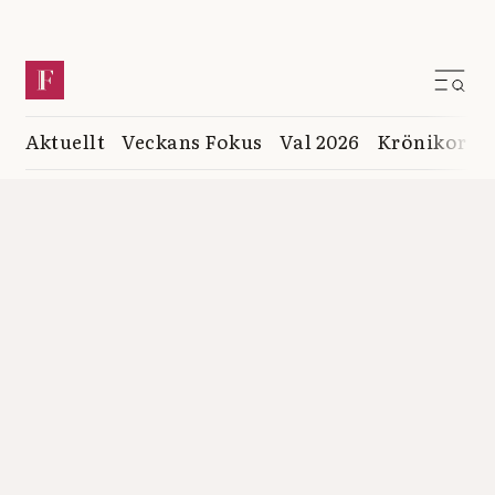
Aktuellt
Veckans Fokus
Val 2026
Krönikor
K