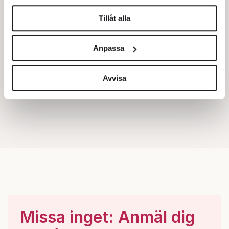
helst från cookie-förklaringen.
Tillåt alla
Vi använder enhetsidentifierare för att anpassa innehållet
och annonserna till användarna, tillhandahålla funktioner
Anpassa
för sociala medier och analysera vår trafik. Vi
vidarebefordrar även sådana identifierare och annan
information från din enhet till de sociala medier och
Avvisa
annons- och analysföretag som vi samarbetar med.
Dessa kan i sin tur kombinera informationen med annan
information som du har tillhandahållit eller som de har
samlat in när du har använt deras tjänster.
Om du vill läsa mer om hur vi hanterar personuppgifter
kan du göra det
här
.
Missa inget: Anmäl dig