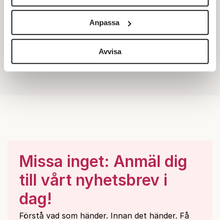
Vi använder enhetsidentifierare för att anpassa innehållet
och annonserna till användarna, tillhandahålla funktioner
Anpassa
för sociala medier och analysera vår trafik. Vi
vidarebefordrar även sådana identifierare och annan
information från din enhet till de sociala medier och
Avvisa
annons- och analysföretag som vi samarbetar med.
Dessa kan i sin tur kombinera informationen med annan
information som du har tillhandahållit eller som de har
samlat in när du har använt deras tjänster.
Om du vill läsa mer om hur vi hanterar personuppgifter
kan du göra det
här
.
Missa inget: Anmäl dig
till vårt nyhetsbrev i
dag!
Förstå vad som händer. Innan det händer. Få