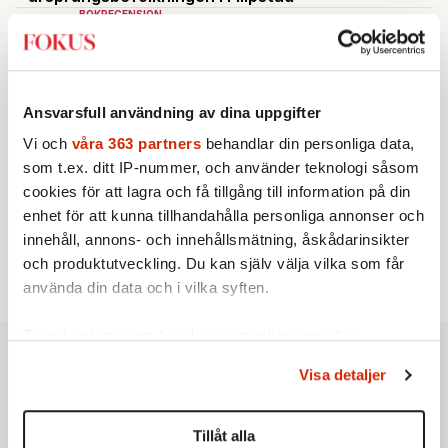
BOKRECENSION
2.
Den röda tråden som brast
Av: Gustaf Lewander
KRÖNIKA
3.
Frans Wachtmeister:
Ja, AC är ett hot mot den
franska civilisationen
Ansvarsfull användning av dina uppgifter
KRÖNIKA
4.
Nina Lekander:
På ”Kommunisthögskolan” drömde
Vi och
våra 363 partners
behandlar din personliga data,
alla om att vara arbetarklass
som t.ex. ditt IP-nummer, och använder teknologi såsom
KRÖNIKA
5.
cookies för att lagra och få tillgång till information på din
Sakine Madon:
Efter islamistdådet oroar sig
vänstern för Agnes Wold
enhet för att kunna tillhandahålla personliga annonser och
STICKET
innehåll, annons- och innehållsmätning, åskådarinsikter
6.
Dan Korn:
Quisling, quislingar och sten i glashus
och produktutveckling. Du kan själv välja vilka som får
använda din data och i vilka syften.
Ta reda på mer om hur dina personliga uppgifter
behandlas och ställ in dina preferenser i
detaljsektionen
.
Visa detaljer
Du kan ändra eller dra tillbaka ditt samtycke när som
helst från cookie-förklaringen.
Tillåt alla