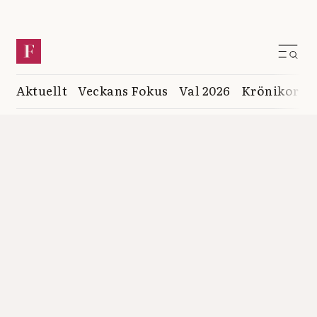
Aktuellt
Veckans Fokus
Val 2026
Krönikor
K