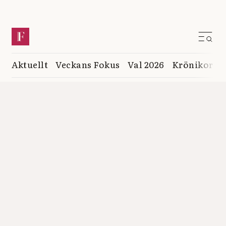
Aktuellt
Veckans Fokus
Val 2026
Krönikor
K