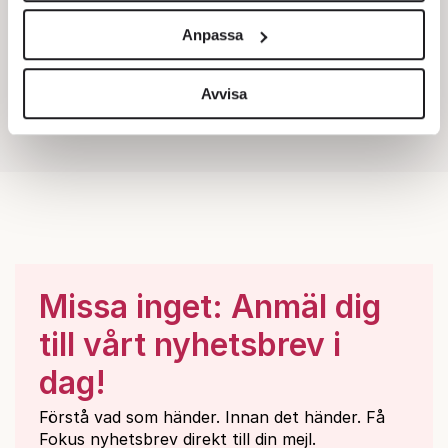
och annonserna till användarna, tillhandahålla funktioner
Anpassa
för sociala medier och analysera vår trafik. Vi
vidarebefordrar även sådana identifierare och annan
information från din enhet till de sociala medier och
Avvisa
annons- och analysföretag som vi samarbetar med.
Dessa kan i sin tur kombinera informationen med annan
information som du har tillhandahållit eller som de har
samlat in när du har använt deras tjänster.
Om du vill läsa mer om hur vi hanterar personuppgifter
kan du göra det
här
.
Missa inget: Anmäl dig
till vårt nyhetsbrev i
dag!
Förstå vad som händer. Innan det händer. Få
Fokus nyhetsbrev direkt till din mejl.