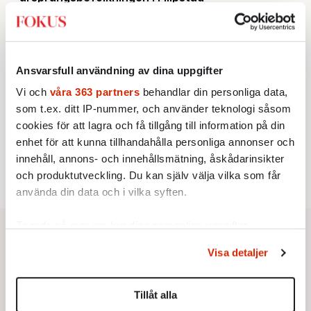
KRÖNIKA
2.
Sakine Madon:
Efter islamistdådet oroar sig
vänstern för Agnes Wold
KRÖNIKA
3.
Frans Wachtmeister:
Ja, AC är ett hot mot den
Ansvarsfull användning av dina uppgifter
franska civilisationen
STICKET
Vi och
våra 363 partners
behandlar din personliga data,
4.
Dan Korn:
Quisling, quislingar och sten i glashus
som t.ex. ditt IP-nummer, och använder teknologi såsom
UTRIKES
5.
Därför liknar Putin både tsaren och Stalin
cookies för att lagra och få tillgång till information på din
Av: Bengt Jangfeldt
enhet för att kunna tillhandahålla personliga annonser och
STICKET
6.
Christoffer Jonsson:
Inte nu igen, Vänsterpartiet!
innehåll, annons- och innehållsmätning, åskådarinsikter
och produktutveckling. Du kan själv välja vilka som får
använda din data och i vilka syften.
Ta reda på mer om hur dina personliga uppgifter
behandlas och ställ in dina preferenser i
detaljsektionen
.
Visa detaljer
Du kan ändra eller dra tillbaka ditt samtycke när som
helst från cookie-förklaringen.
Tillåt alla
Vi använder enhetsidentifierare för att anpassa innehållet