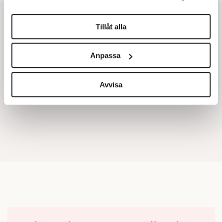
Du kan ändra eller dra tillbaka ditt samtycke när som
helst från cookie-förklaringen.
Tillåt alla
Vi använder enhetsidentifierare för att anpassa innehållet
och annonserna till användarna, tillhandahålla funktioner
Anpassa
för sociala medier och analysera vår trafik. Vi
vidarebefordrar även sådana identifierare och annan
information från din enhet till de sociala medier och
Avvisa
annons- och analysföretag som vi samarbetar med.
Dessa kan i sin tur kombinera informationen med annan
information som du har tillhandahållit eller som de har
samlat in när du har använt deras tjänster.
Om du vill läsa mer om hur vi hanterar personuppgifter
kan du göra det
här
.