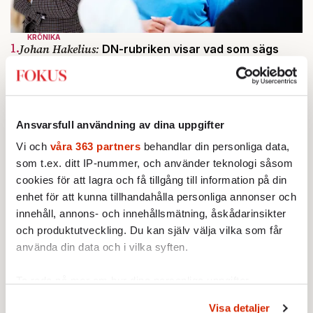
KRÖNIKA
1.
Johan Hakelius:
DN-rubriken visar vad som sägs
mellan raderna
BOKRECENSION
2.
Den röda tråden som brast
Av: Gustaf Lewander
INRIKES
3.
Vattenbristen är här – men var femte liter läcker
Ansvarsfull användning av dina uppgifter
ut
Vi och
våra 363 partners
behandlar din personliga data,
Av: Susanne Gäre
KRÖNIKA
som t.ex. ditt IP-nummer, och använder teknologi såsom
4.
Nina Lekander:
På ”Kommunisthögskolan” drömde
cookies för att lagra och få tillgång till information på din
alla om att vara arbetarklass
enhet för att kunna tillhandahålla personliga annonser och
KRÖNIKA
5.
Frans Wachtmeister:
Ja, AC är ett hot mot den
innehåll, annons- och innehållsmätning, åskådarinsikter
franska civilisationen
och produktutveckling. Du kan själv välja vilka som får
STICKET
använda din data och i vilka syften.
6.
Bitte Assarmo:
Sagan om den lågbegåvade
ursprungsbefolkningen i Filipstad
Ta reda på mer om hur dina personliga uppgifter
behandlas och ställ in dina preferenser i
detaljsektionen
.
Visa detaljer