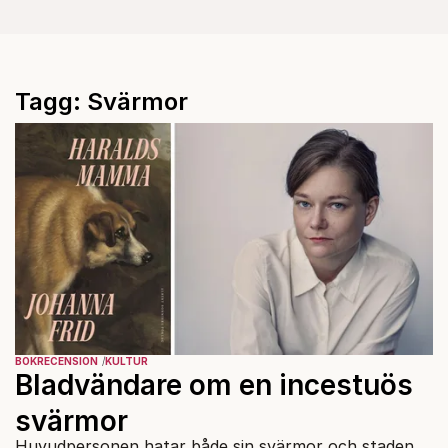
Tagg: Svärmor
BOKRECENSION
KULTUR
Bladvändare om en incestuös
svärmor
Huvudpersonen hatar både sin svärmor och staden