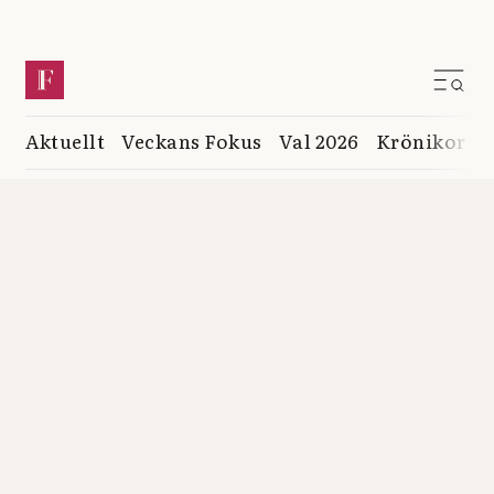
Aktuellt
Veckans Fokus
Val 2026
Krönikor
K