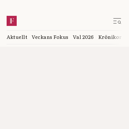
Aktuellt
Veckans Fokus
Val 2026
Krönikor
K