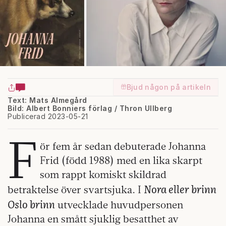
Bjud någon på artikeln
Text: Mats Almegård
Bild: Albert Bonniers förlag / Thron Ullberg
Publicerad 2023-05-21
F
ör fem år sedan debuterade Johanna
Frid (född 1988) med en lika skarpt
som rappt komiskt skildrad
Nora eller brinn
betraktelse över svartsjuka. I
Oslo brinn
utvecklade huvudpersonen
Johanna en smått sjuklig besatthet av