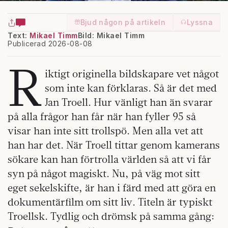
Bjud någon på artikeln
Lyssna
Text:
Mikael Timm
Bild: Mikael Timm
Publicerad 2026-08-08
R
iktigt originella bildskapare vet något
som inte kan förklaras. Så är det med
Jan Troell. Hur vänligt han än svarar
på alla frågor han får när han fyller 95 så
visar han inte sitt trollspö. Men alla vet att
han har det. När Troell tittar genom kamerans
sökare kan han förtrolla världen så att vi får
syn på något magiskt. Nu, på väg mot sitt
eget sekelskifte, är han i färd med att göra en
dokumentärfilm om sitt liv. Titeln är typiskt
Troellsk. Tydlig och drömsk på samma gång: