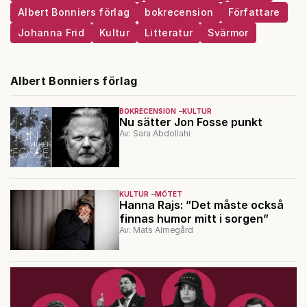
Albert Bonniers förlag
bokrecension
Författare
Johanna Frid
Kultur
Litteratur
Svärmor
Albert Bonniers förlag
BOKRECENSION
KULTUR
Nu sätter Jon Fosse punkt
Av: Sara Abdollahi
KULTUR
MÖTET
Hanna Rajs: ”Det måste också
finnas humor mitt i sorgen”
Av: Mats Almegård