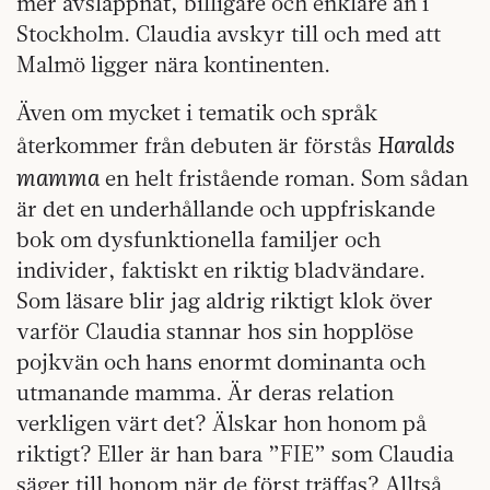
mer avslappnat, billigare och enklare än i
Stockholm. Claudia avskyr till och med att
Malmö ligger nära kontinenten.
Även om mycket i tematik och språk
Haralds
återkommer från debuten är förstås
mamma
en helt fristående roman. Som sådan
är det en underhållande och uppfriskande
bok om dysfunktionella familjer och
individer, faktiskt en riktig bladvändare.
Som läsare blir jag aldrig riktigt klok över
varför Claudia stannar hos sin hopplöse
pojkvän och hans enormt dominanta och
utmanande mamma. Är deras relation
verkligen värt det? Älskar hon honom på
riktigt? Eller är han bara ”FIE” som Claudia
säger till honom när de först träffas? Alltså