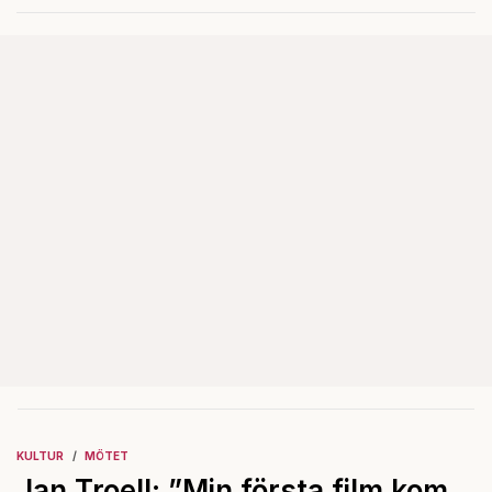
papyrusrullar.
KULTUR
MÖTET
Jan Troell: ”Min första film kom