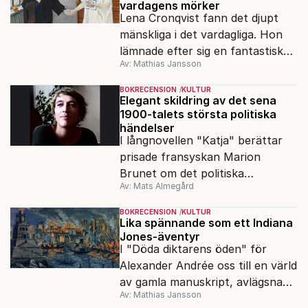
vardagens mörker
Lena Cronqvist fann det djupt
mänskliga i det vardagliga. Hon
lämnade efter sig en fantastisk
Av: Mathias Jansson
bildskatt. En ny visuell biografi
visar oss hennes inre värld.
BOKRECENSION
KULTUR
Elegant skildring av det sena
1900-talets största politiska
händelser
I långnovellen "Katja" berättar
prisade fransyskan Marion
Brunet om det politiska
Av: Mats Almegård
förtrycket och frigörelsen i DDR.
BOKRECENSION
KULTUR
Lika spännande som ett Indiana
Jones-äventyr
I "Döda diktarens öden" för
Alexander Andrée oss till en värld
av gamla manuskript, avlägsna
Av: Mathias Jansson
kloster och förkolnade