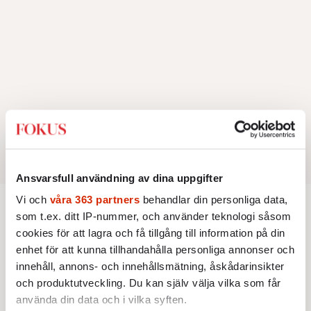
Ansvarsfull användning av dina uppgifter
Vi och
våra 363 partners
behandlar din personliga data,
som t.ex. ditt IP-nummer, och använder teknologi såsom
Bokrecension
cookies för att lagra och få tillgång till information på din
enhet för att kunna tillhandahålla personliga annonser och
BOKRECENSION
KULTUR
innehåll, annons- och innehållsmätning, åskådarinsikter
Den röda tråden som brast
Ukrainarnas delaktighet i
och produktutveckling. Du kan själv välja vilka som får
folkmord på polacker och judar
använda din data och i vilka syften.