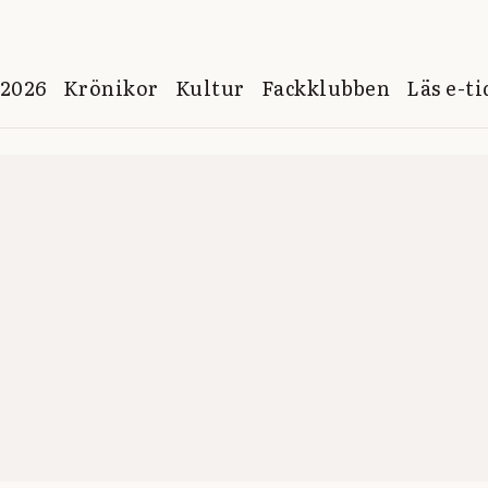
 2026
Krönikor
Kultur
Fackklubben
Läs e-t