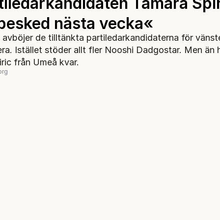
tiledarkandidaten Tamara Spir
besked nästa vecka«
 avböjer de tilltänkta partiledarkandidaterna för vänst
ra. Istället stöder allt fler Nooshi Dadgostar. Men än
ric från Umeå kvar.
org