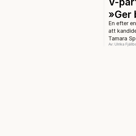
V-par
»Ger 
En efter en
att kandide
Tamara Spi
Av: Ulrika Fjällb