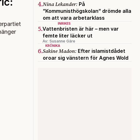
ic:
4.
Nina Lekander:
På
”Kommunisthögskolan” drömde alla
om att vara arbetarklass
erpartiet
INRIKES
5.
Vattenbristen är här – men var
 hänger
femte liter läcker ut
Av: Susanne Gäre
KRÖNIKA
6.
Sakine Madon:
Efter islamistdådet
oroar sig vänstern för Agnes Wold